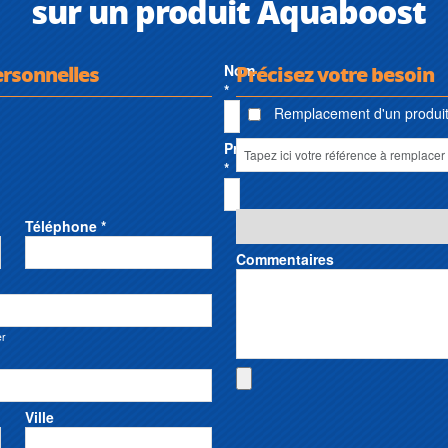
sur un produit Aquaboost
ersonnelles
Nom
Précisez votre besoin
*
Remplacement d'un produit 
Prénom
*
Téléphone *
Commentaires
er
Ville