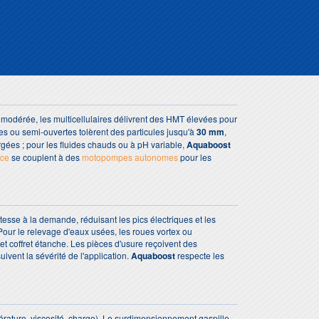
 modérée, les multicellulaires délivrent des HMT élevées pour
tes ou semi-ouvertes tolèrent des particules jusqu'à
30 mm
,
rgées ; pour les fluides chauds ou à pH variable,
Aquaboost
ace
se couplent à des
motopompes autonomes
pour les
tesse à la demande, réduisant les pics électriques et les
our le relevage d'eaux usées, les roues vortex ou
et coffret étanche. Les pièces d'usure reçoivent des
suivent la sévérité de l'application.
Aquaboost
respecte les
érature, viscosité, charge). Le surdimensionnement gaspille