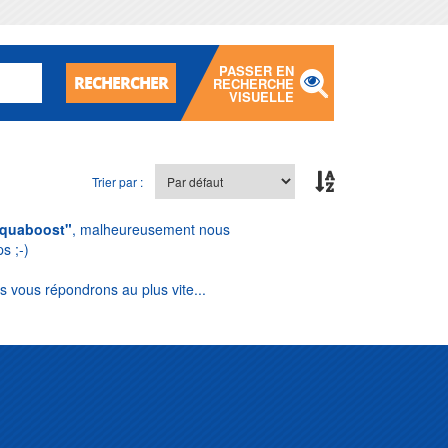
PASSER EN
RECHERCHER
RECHERCHE
VISUELLE
Trier par :
quaboost"
, malheureusement nous
s ;-)
s vous répondrons au plus vite...