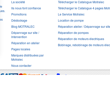
La société
Télécharger le Catalogue Motralec
de
Ils nous font confiance
Télécharger le Catalogue 4 pages Mot
ues.
Promotions
Le Service Motralec
les
Déstockage
Location de pompe
Blog MOTRALEC
Réparation atelier / Dépannage sur sit
Dépannage sur site /
Réparation de pompes
Intervention
Réparation de moteurs électriques
Réparation en atelier
Bobinage, rebobinage de moteurs élec
Pages locales
Marques distribuées par
Motralec
Nous contacter
Moyens de trans
Multimédia