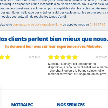
t provoque des pannes et une incapacité à couvrir les pointes. Nous vérifions la traç
ragme, et conseillons le volume tampon acceptable selon les cycles de démarrage 
es garnitures, nettoyage des crépines, suivi des capteurs sur les surpresseurs à va
modèles courants, afin de réduire les temps d'arrêt.
dez votre
demandez votre devis gratuit en ligne
ou appelez-nous au
01 39 97 65 
os clients parlent bien mieux que nous.
Ils donnent leur avis sur leur expérience avec Motralec
24.07.2026
18.07.2026
Monsieur Delhaye est une personne
disponible, à l'écoute du client et très aimable
- cherchant toujours la bonne solution et le
matériel convenant à l'usage qui en est prévu
MOTRALEC
NOS SERVICES