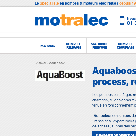
Le
Spécialiste
en pompes & moteurs électriques
depuis 1
Nous 
01 
POMPE DE
STATION DE
POMPE DE
MARQUES
RELEVAGE
RELEVAGE
CHAUFFAGE
Accueil
Aquaboost
Aquaboost
process, 
Les pompes centrifuges
A
chargées, fluides abrasifs 
tenue en fonctionnement c
Distributeur de pompes de
France et à l'export. Nous
détachées, auprès des pro
DEMANDE DE DEVIS PO