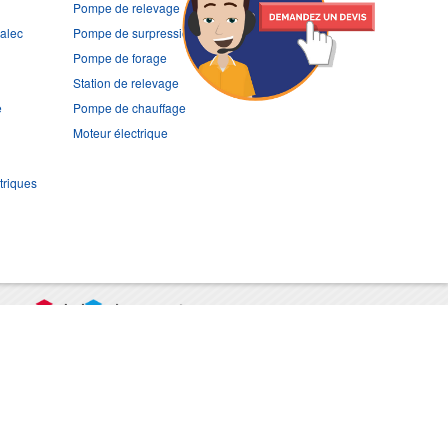
Pompe de relevage
ralec
Pompe de surpression
Pompe de forage
Station de relevage
e
Pompe de chauffage
Moteur électrique
triques
port
CGV
Mentions légales
Contact