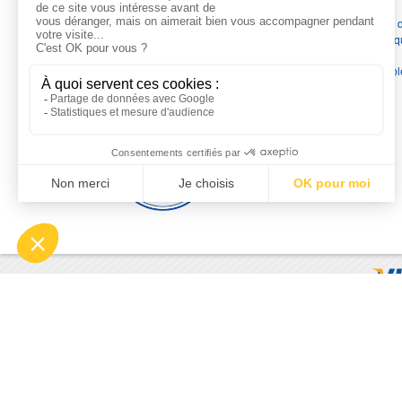
Depuis 1976
, nous sommes
les spécialistes numéro 1 en
France
en pompes de relevage, station de relevage, pompe 
chauffage, suppression, forage, immergée et moteurs électriq
Nous assurons
la vente, la réparation, l'installation et le
dépannage
, tout en travaillant avec les marques les plus fiab
du marché.
Moyens de paiement
© 2026 - Motralec, All rights reserved. | Création :
Alphalives 