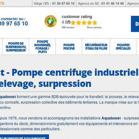
976
Siège (95) :
Agence du 92 :
Agence 
01 39 97 65 10
01 41 46 14 46
customer rating
contacter au :
39 97 65 10
D
4.8
/5
598 reviews
More reviews
POMPE
POMPE DE
IMMERGÉE,
POMPE
RÉCUPÉRATEUR
POMPES
SURPRESSION,
FORAGE /
PISCINE
D'EAU DE PLUIE
SPÉCIALES
SURPRESSEUR
PUITS
 - Pompe centrifuge industriell
relevage, surpression
quaboost
forment une gamme B2B éprouvée pour le transfert, le process, le relevag
ou corrosifs, surpression collective des bâtiments tertiaires. La marque mise sur la fia
ontinu.
puis 1976, nous vendons et accompagnons les installations
Aquaboost
- surpress
 gardons du stock, dimensionnons gratuitement vos équipements et intervenons en Île
fessionnels comme des particuliers.
UR UN PRODUIT AQUABOOST