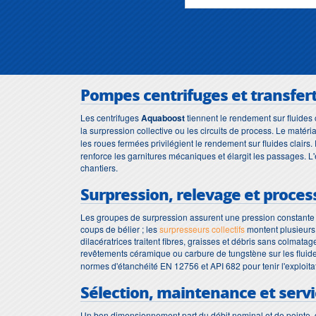
Pompes centrifuges et transfer
Les centrifuges
Aquaboost
tiennent le rendement sur fluides 
la surpression collective ou les circuits de process. Le matér
les roues fermées privilégient le rendement sur fluides clairs
renforce les garnitures mécaniques et élargit les passages. 
chantiers.
Surpression, relevage et proces
Les groupes de surpression assurent une pression constante sur
coups de bélier ; les
surpresseurs collectifs
montent plusieurs 
dilacératrices traitent fibres, graisses et débris sans colmat
revêtements céramique ou carbure de tungstène sur les fluides
normes d'étanchéité EN 12756 et API 682 pour tenir l'exploita
Sélection, maintenance et serv
Un bon dimensionnement part du débit nominal et de pointe, d