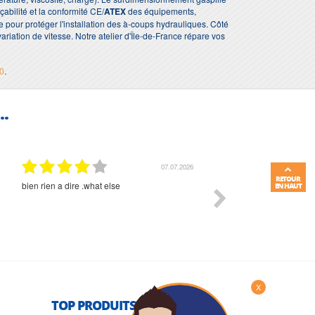
abilité et la conformité CE/
ATEX
des équipements,
pour protéger l'installation des à-coups hydrauliques. Côté
riation de vitesse. Notre atelier d'Île-de-France répare vos
10
.
..
07.07.2026
RETOUR
bien rien a dire .what else
RAS
EN HAUT
X
TOP PRODUITS