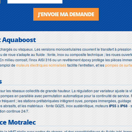
J'ENVOIE MA DEMANDE
t Aquaboost
chargés ou visqueux. Les versions monocellulaires couvrent le transfert à pression
iau de roue s'adapte au fluide : fonte, inox ou composite technique ; les roues ouver
. En milieu corrosif, l'inox AISI 316 ou un revêtement époxy protège les pièces imme
L'emploi de
moteurs électriques normalisés
facilite l'entretien, et les
pompes de surf
s
 les réseaux collectifs de grande hauteur. La régulation par variateur ajuste la vi
pompes en parallèle avec permutation automatique pour la continuité de service. P
age fréquent ; les stations préfabriquées intègrent cuve, pompes immergées, guidage 
 abrasifs, et les matériaux - fonte GG25, inox austénitique, moteurs
IP55
à
IP68
- 
tion continue 24/7.
ice Motralec
e la HMT réelle avec pertes de charge, et des caractéristiques du fluide (pH, temp