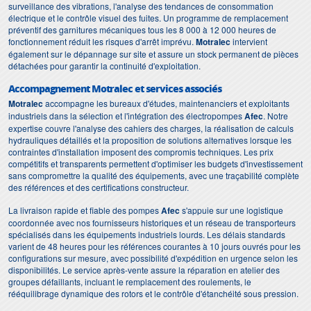
surveillance des vibrations, l'analyse des tendances de consommation
électrique et le contrôle visuel des fuites. Un programme de remplacement
préventif des garnitures mécaniques tous les 8 000 à 12 000 heures de
fonctionnement réduit les risques d'arrêt imprévu.
Motralec
intervient
également sur le dépannage sur site et assure un stock permanent de pièces
détachées pour garantir la continuité d'exploitation.
Accompagnement Motralec et services associés
Motralec
accompagne les bureaux d'études, maintenanciers et exploitants
industriels dans la sélection et l'intégration des électropompes
Afec
. Notre
expertise couvre l'analyse des cahiers des charges, la réalisation de calculs
hydrauliques détaillés et la proposition de solutions alternatives lorsque les
contraintes d'installation imposent des compromis techniques. Les prix
compétitifs et transparents permettent d'optimiser les budgets d'investissement
sans compromettre la qualité des équipements, avec une traçabilité complète
des références et des certifications constructeur.
La livraison rapide et fiable des pompes
Afec
s'appuie sur une logistique
coordonnée avec nos fournisseurs historiques et un réseau de transporteurs
spécialisés dans les équipements industriels lourds. Les délais standards
varient de 48 heures pour les références courantes à 10 jours ouvrés pour les
configurations sur mesure, avec possibilité d'expédition en urgence selon les
disponibilités. Le service après-vente assure la réparation en atelier des
groupes défaillants, incluant le remplacement des roulements, le
rééquilibrage dynamique des rotors et le contrôle d'étanchéité sous pression.