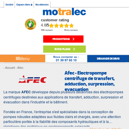
Société
Espace client
Ma sélection
customer rating
4.8
/5
598 reviews
More reviews
PROMOTIONS
BONS PLANS
Nous contacter au :
Menu
DEMANDE DE DEVIS
01 39 97 65 10
Accueil
Afec
Afec - Electropompe
centrifuge de transfert,
adduction, surpression,
evacuation
La marque
AFEC
développe depuis plusieurs décennies des électropompes
centrifuges destinées aux applications de transfert, adduction, surpression et
évacuation dans l'industrie et le bâtiment.
Fondée en France, l'entreprise s'est spécialisée dans la conception de
pompes robustes adaptées aux fluides clairs et chargés, avec une attention
particulière portée à la fiabilité des composants hydrauliques et à la
résistance des matériaux en environnements exigeants.