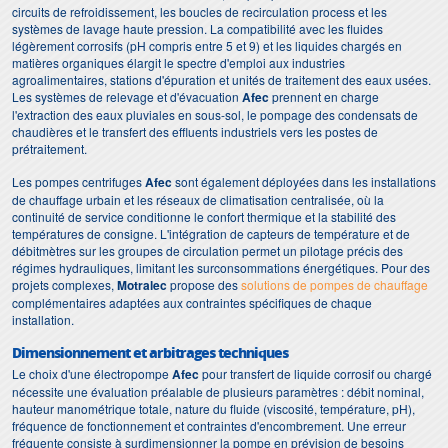
circuits de refroidissement, les boucles de recirculation process et les
systèmes de lavage haute pression. La compatibilité avec les fluides
légèrement corrosifs (pH compris entre 5 et 9) et les liquides chargés en
matières organiques élargit le spectre d'emploi aux industries
agroalimentaires, stations d'épuration et unités de traitement des eaux usées.
Les systèmes de relevage et d'évacuation
Afec
prennent en charge
l'extraction des eaux pluviales en sous-sol, le pompage des condensats de
chaudières et le transfert des effluents industriels vers les postes de
prétraitement.
Les pompes centrifuges
Afec
sont également déployées dans les installations
de chauffage urbain et les réseaux de climatisation centralisée, où la
continuité de service conditionne le confort thermique et la stabilité des
températures de consigne. L'intégration de capteurs de température et de
débitmètres sur les groupes de circulation permet un pilotage précis des
régimes hydrauliques, limitant les surconsommations énergétiques. Pour des
projets complexes,
Motralec
propose des
solutions de pompes de chauffage
complémentaires adaptées aux contraintes spécifiques de chaque
installation.
Dimensionnement et arbitrages techniques
Le choix d'une électropompe
Afec
pour transfert de liquide corrosif ou chargé
nécessite une évaluation préalable de plusieurs paramètres : débit nominal,
hauteur manométrique totale, nature du fluide (viscosité, température, pH),
fréquence de fonctionnement et contraintes d'encombrement. Une erreur
fréquente consiste à surdimensionner la pompe en prévision de besoins