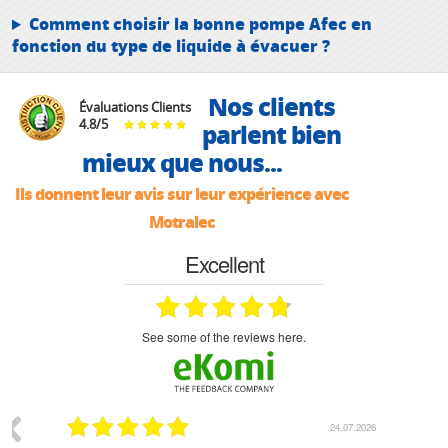
Comment choisir la bonne pompe Afec en
fonction du type de liquide à évacuer ?
Nos clients
Évaluations Clients
4.8
/
5
parlent bien
mieux que nous...
Ils donnent leur avis sur leur expérience avec
Motralec
Excellent
see some of the reviews here.
24.07.2026
18.07.2026