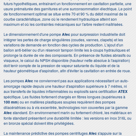
futurs hypothétiques, entraînant un fonctionnement en cavitation partielle, une
usure prématurée des garnitures et une surconsommation électrique. Le point
de fonctionnement optimal se situe entre 70 et 90 % du débit maximal de la
courbe caractéristique, zone où le rendement hydraulique atteint son
maximum et où les contraintes mécaniques sur l'arbre restent maîtrisées.
Le dimensionnement d'une pompe
Afec
pour surpression industrielle doit
intégrer les pertes de charge singulières (coudes, vannes, clapets) et les
variations de demande en fonction des cycles de production. L'ajout d'un
ballon anti-bélier ou d'un réservoir tampon limite les à-coups hydrauliques et
prolonge la durée de vie des composants. En présence de fluides abrasifs ou
visqueux, le calcul du NPSH disponible (hauteur nette absolue à l'aspiration)
doit tenir compte de la pression de vapeur saturante du liquide et de la
hauteur géométrique d'aspiration, afin d'éviter la cavitation en entrée de roue.
Les pompes
Afec
ne conviennent pas aux applications nécessitant un auto-
amorçage rapide depuis une hauteur d'aspiration supérieure à 7 mètres, ni
aux transferts de liquides inflammables ou explosifs sans certification
ATEX
spécifique. Les fluides fortement chargés en fibres longues (supérieures à
100 mm
) ou en matières plastiques souples requièrent des pompes
dilacératrices ou à vis excentrée, technologies non couvertes par la gamme
Afec
standard. En environnement marin ou fortement chloré, les matériaux en
fonte standard présentent une durabilité limitée : les versions en inox 316L ou
en bronze spécial doivent être privilégiées.
La maintenance prédictive des pompes centrifuges
Afec
s'appuie sur la