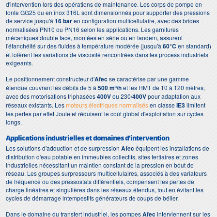
d'intervention lors des opérations de maintenance. Les corps de pompe en
fonte GG25 ou en inox 316L sont dimensionnés pour supporter des pressions
de service jusqu'à
16 bar
en configuration multicellulaire, avec des brides
normalisées PN10 ou PN16 selon les applications. Les garnitures
mécaniques double face, montées en série ou en tandem, assurent
l'étanchéité sur des fluides à température modérée (jusqu'à
60°C
en standard)
et tolèrent les variations de viscosité rencontrées dans les process industriels
exigeants.
Le positionnement constructeur d'
Afec
se caractérise par une gamme
étendue couvrant les débits de 5 à
500 m³/h
et les HMT de 10 à 120 mètres,
avec des motorisations triphasées
400V
ou 230/
400V
pour adaptation aux
réseaux existants. Les
moteurs électriques normalisés
en classe
IE3
limitent
les pertes par effet Joule et réduisent le coût global d'exploitation sur cycles
longs.
Applications industrielles et domaines d'intervention
Les solutions d'adduction et de surpression
Afec
équipent les installations de
distribution d'eau potable en immeubles collectifs, sites tertiaires et zones
industrielles nécessitant un maintien constant de la pression en bout de
réseau. Les groupes surpresseurs multicellulaires, associés à des variateurs
de fréquence ou des pressostats différentiels, compensent les pertes de
charge linéaires et singulières dans les réseaux étendus, tout en évitant les
cycles de démarrage intempestifs générateurs de coups de bélier.
Dans le domaine du transfert industriel, les pompes
Afec
interviennent sur les