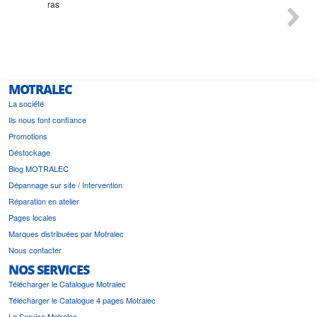
Monsieur Delhaye est une personne disponible, à
bien 
l'écoute du client et très aimable - cherchant toujours la
bonne solution et le matériel convenant à l'usage qui en
est prévu
MOTRALEC
La société
Ils nous font confiance
Promotions
Déstockage
Blog MOTRALEC
Dépannage sur site / Intervention
Réparation en atelier
Pages locales
Marques distribuées par Motralec
Nous contacter
NOS SERVICES
Télécharger le Catalogue Motralec
Télécharger le Catalogue 4 pages Motralec
Le Service Motralec