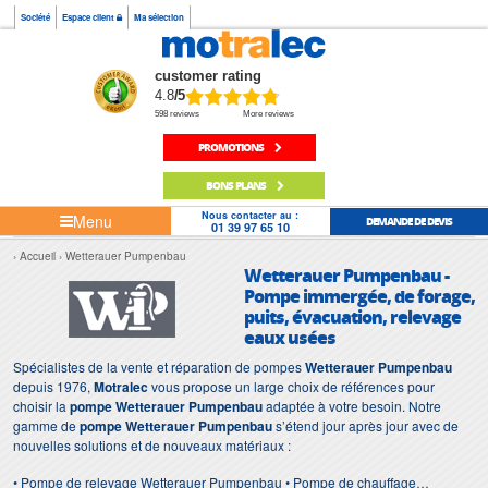
Société
Espace client
Ma sélection
customer rating
4.8
/5
598 reviews
More reviews
PROMOTIONS
BONS PLANS
Nous contacter au :
Menu
DEMANDE DE DEVIS
01 39 97 65 10
Accueil
Wetterauer Pumpenbau
Wetterauer Pumpenbau -
Pompe immergée, de forage,
puits, évacuation, relevage
eaux usées
Spécialistes de la vente et réparation de pompes
Wetterauer Pumpenbau
depuis 1976,
Motralec
vous propose un large choix de références pour
choisir la
pompe Wetterauer Pumpenbau
adaptée à votre besoin. Notre
gamme de
pompe Wetterauer Pumpenbau
s’étend jour après jour avec de
nouvelles solutions et de nouveaux matériaux :
• Pompe de relevage Wetterauer Pumpenbau • Pompe de chauffage