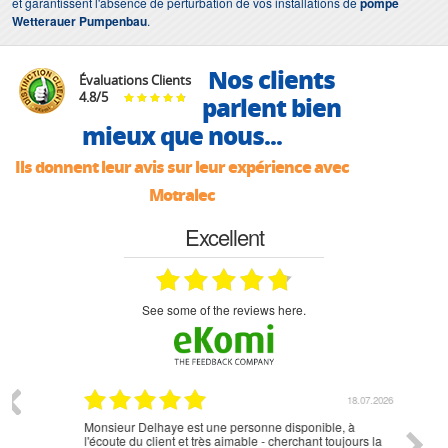
et garantissent l'absence de perturbation de vos installations de
pompe
Wetterauer Pumpenbau
.
Nos clients
Évaluations Clients
4.8
/
5
parlent bien
mieux que nous...
Ils donnent leur avis sur leur expérience avec
Motralec
Excellent
see some of the reviews here.
07.2026
18.07.2026
Monsieur Delhaye est une personne disponible, à
bien ri
l'écoute du client et très aimable - cherchant toujours la