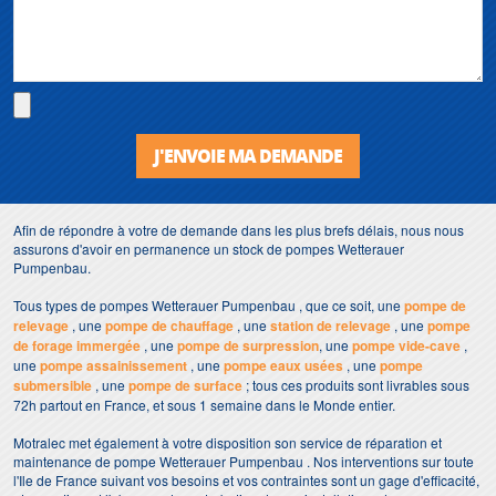
J'ENVOIE MA DEMANDE
Afin de répondre à votre de demande dans les plus brefs délais, nous nous
assurons d'avoir en permanence un stock de pompes Wetterauer
Pumpenbau.
Tous types de pompes Wetterauer Pumpenbau , que ce soit, une
pompe de
relevage
, une
pompe de chauffage
, une
station de relevage
, une
pompe
de forage immergée
, une
pompe de surpression
, une
pompe vide-cave
,
une
pompe assainissement
, une
pompe eaux usées
, une
pompe
submersible
, une
pompe de surface
; tous ces produits sont livrables sous
72h partout en France, et sous 1 semaine dans le Monde entier.
Motralec met également à votre disposition son service de réparation et
maintenance de pompe Wetterauer Pumpenbau . Nos interventions sur toute
l'Ile de France suivant vos besoins et vos contraintes sont un gage d'efficacité,