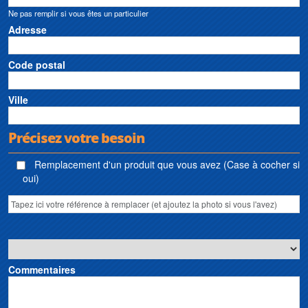
prétraitement et de traitement d’eau Werner Bahr • Sanibroyeur Werner Bahr •
Ne pas remplir si vous êtes un particulier
Broyeur sanitaire Werner Bahr • Pumpen Werner Bahr
Adresse
Code postal
Ville
Précisez votre besoin
Remplacement d'un produit que vous avez (Case à cocher si
oui)
Commentaires