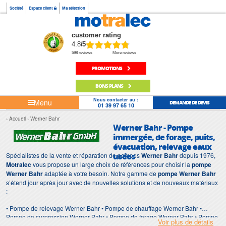
Société
Espace client
Ma sélection
customer rating
4.8
/5
598 reviews
More reviews
PROMOTIONS
BONS PLANS
Nous contacter au :
Menu
DEMANDE DE DEVIS
01 39 97 65 10
Accueil
Werner Bahr
Werner Bahr - Pompe
immergée, de forage, puits,
évacuation, relevage eaux
usées
Spécialistes de la vente et réparation de pompes
Werner Bahr
depuis 1976,
Motralec
vous propose un large choix de références pour choisir la
pompe
Werner Bahr
adaptée à votre besoin. Notre gamme de
pompe Werner Bahr
s’étend jour après jour avec de nouvelles solutions et de nouveaux matériaux
:
• Pompe de relevage Werner Bahr • Pompe de chauffage Werner Bahr •
Pompe de surpression Werner Bahr • Pompe de forage Werner Bahr • Pompe
Voir plus de détails
d'intervention Werner Bahr • Pompe de chantier Werner Bahr • Pompe Werner