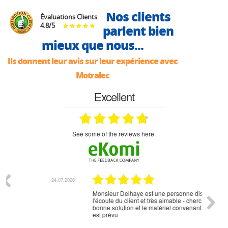
Nos clients
Évaluations Clients
4.8
/
5
parlent bien
mieux que nous...
Ils donnent leur avis sur leur expérience avec
Motralec
Excellent
see some of the reviews here.
07.2026
18.07.2026
Monsieur Delhaye est une personne disponible, à
bien ri
l'écoute du client et très aimable - cherchant toujours la
bonne solution et le matériel convenant à l'usage qui en
est prévu