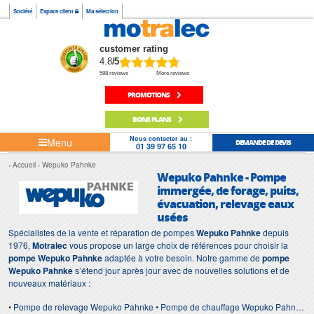
Société
Espace client
Ma sélection
customer rating
4.8
/5
598 reviews
More reviews
PROMOTIONS
BONS PLANS
Nous contacter au :
Menu
DEMANDE DE DEVIS
01 39 97 65 10
Accueil
Wepuko Pahnke
Wepuko Pahnke - Pompe
immergée, de forage, puits,
évacuation, relevage eaux
usées
Spécialistes de la vente et réparation de pompes
Wepuko Pahnke
depuis
1976,
Motralec
vous propose un large choix de références pour choisir la
pompe Wepuko Pahnke
adaptée à votre besoin. Notre gamme de
pompe
Wepuko Pahnke
s’étend jour après jour avec de nouvelles solutions et de
nouveaux matériaux :
• Pompe de relevage Wepuko Pahnke • Pompe de chauffage Wepuko Pahnke