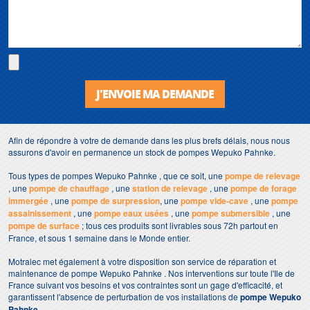
J'ENVOIE MA DEMANDE
Afin de répondre à votre de demande dans les plus brefs délais, nous nous
assurons d'avoir en permanence un stock de pompes Wepuko Pahnke.
Tous types de pompes Wepuko Pahnke , que ce soit, une
pompe de relevage
, une
pompe de chauffage
, une
station de relevage
, une
pompe de forage
immergée
, une
pompe de surpression
, une
pompe vide-cave
, une
pompe
assainissement
, une
pompe eaux usées
, une
pompe submersible
, une
pompe de surface
; tous ces produits sont livrables sous 72h partout en
France, et sous 1 semaine dans le Monde entier.
Motralec met également à votre disposition son service de réparation et
maintenance de pompe Wepuko Pahnke . Nos interventions sur toute l'Ile de
France suivant vos besoins et vos contraintes sont un gage d'efficacité, et
garantissent l'absence de perturbation de vos installations de
pompe Wepuko
Pahnke
.