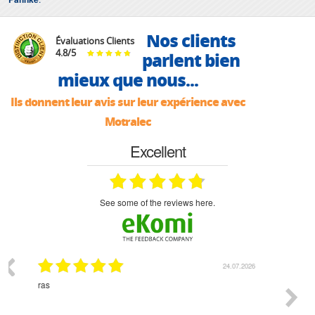
Nos clients
Évaluations Clients
4.8
/
5
parlent bien
mieux que nous...
Ils donnent leur avis sur leur expérience avec
Motralec
Excellent
see some of the reviews here.
07.2026
18.07.2026
Monsieur Delhaye est une personne disponible, à
bien ri
l'écoute du client et très aimable - cherchant toujours la
bonne solution et le matériel convenant à l'usage qui en
est prévu