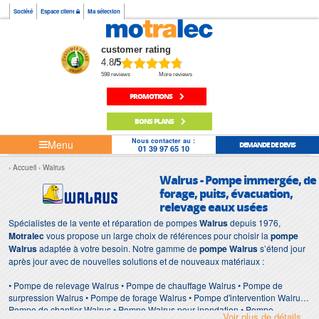
Société
Espace client
Ma sélection
customer rating
4.8
/5
598 reviews
More reviews
PROMOTIONS
BONS PLANS
Nous contacter au :
Menu
DEMANDE DE DEVIS
01 39 97 65 10
Accueil
Walrus
Walrus - Pompe immergée, de
forage, puits, évacuation,
relevage eaux usées
Spécialistes de la vente et réparation de pompes
Walrus
depuis 1976,
Motralec
vous propose un large choix de références pour choisir la
pompe
Walrus
adaptée à votre besoin. Notre gamme de
pompe Walrus
s’étend jour
après jour avec de nouvelles solutions et de nouveaux matériaux :
• Pompe de relevage Walrus • Pompe de chauffage Walrus • Pompe de
surpression Walrus • Pompe de forage Walrus • Pompe d'intervention Walrus •
Pompe de chantier Walrus • Pompe Walrus pour inondation • Pompe
Voir plus de détails