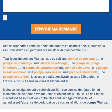
J'ENVOIE MA DEMANDE
Afin de répondre à votre de demande dans les plus brefs délais, nous nous
assurons d'avoir en permanence un stock de pompes Walrus.
Tous types de pompes Walrus , que ce soit, une
pompe de relevage
, une
pompe de chauffage
, une
station de relevage
, une
pompe de forage
immergée
, une
pompe de surpression
, une
pompe vide-cave
, une
pompe
assainissement
, une
pompe eaux usées
, une
pompe submersible
, une
pompe de surface
; tous ces produits sont livrables sous 72h partout en
France, et sous 1 semaine dans le Monde entier.
Motralec met également à votre disposition son service de réparation et
maintenance de pompe Walrus . Nos interventions sur toute l'Ile de France
suivant vos besoins et vos contraintes sont un gage d'efficacité, et
garantissent l'absence de perturbation de vos installations de
pompe Walrus
.