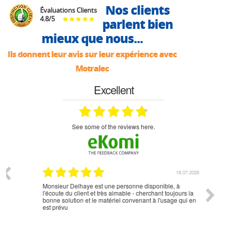
Nos clients
Évaluations Clients
4.8
/
5
parlent bien
mieux que nous...
Ils donnent leur avis sur leur expérience avec
Motralec
Excellent
see some of the reviews here.
07.2026
18.07.2026
Monsieur Delhaye est une personne disponible, à
bien ri
l'écoute du client et très aimable - cherchant toujours la
bonne solution et le matériel convenant à l'usage qui en
est prévu