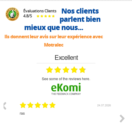
Nos clients
Évaluations Clients
4.8
/
5
parlent bien
mieux que nous...
Ils donnent leur avis sur leur expérience avec
Motralec
Excellent
see some of the reviews here.
03.2026
24.07.2026
n
ras
Monsie
 géré
l'écout
le
bonne 
i a été
est pr