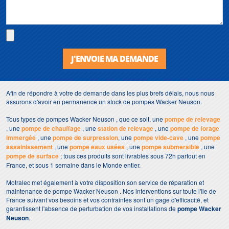
J'ENVOIE MA DEMANDE
Afin de répondre à votre de demande dans les plus brefs délais, nous nous
assurons d'avoir en permanence un stock de pompes Wacker Neuson.
Tous types de pompes Wacker Neuson , que ce soit, une
pompe de relevage
, une
pompe de chauffage
, une
station de relevage
, une
pompe de forage
immergée
, une
pompe de surpression
, une
pompe vide-cave
, une
pompe
assainissement
, une
pompe eaux usées
, une
pompe submersible
, une
pompe de surface
; tous ces produits sont livrables sous 72h partout en
France, et sous 1 semaine dans le Monde entier.
Motralec met également à votre disposition son service de réparation et
maintenance de pompe Wacker Neuson . Nos interventions sur toute l'Ile de
France suivant vos besoins et vos contraintes sont un gage d'efficacité, et
garantissent l'absence de perturbation de vos installations de
pompe Wacker
Neuson
.