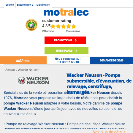
Société
Espace client
Ma sélection
customer rating
4.8
/5
598 reviews
More reviews
PROMOTIONS
BONS PLANS
Nous contacter au :
Menu
DEMANDE DE DEVIS
01 39 97 65 10
Accueil
Wacker Neuson
Wacker Neuson - Pompe
submersible, d'évacuation, de
relevage, centrifuge,
immergée
Spécialistes de la vente et réparation de pompes
Wacker Neuson
depuis
1976,
Motralec
vous propose un large choix de références pour choisir la
pompe Wacker Neuson
adaptée à votre besoin. Notre gamme de
pompe
Wacker Neuson
s’étend jour après jour avec de nouvelles solutions et de
nouveaux matériaux :
• Pompe de relevage Wacker Neuson • Pompe de chauffage Wacker Neuson •
Pompe de surpression Wacker Neuson • Pompe de forage Wacker Neuson •
Voir plus de détails