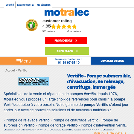
Société
Espace client
Ma sélection
customer rating
4.8
/5
598 reviews
More reviews
PROMOTIONS
BONS PLANS
Nous contacter au :
Menu
DEMANDE DE DEVIS
01 39 97 65 10
Accueil
Vertiflo
Vertiflo - Pompe submersible,
d'évacuation, de relevage,
centrifuge, immergée
Spécialistes de la vente et réparation de pompes
Vertiflo
depuis 1976,
Motralec
vous propose un large choix de références pour choisir la
pompe
Vertiflo
adaptée à votre besoin. Notre gamme de
pompe Vertiflo
s’étend jour
après jour avec de nouvelles solutions et de nouveaux matériaux :
• Pompe de relevage Vertiflo • Pompe de chauffage Vertiflo • Pompe de
surpression Vertiflo • Pompe de forage Vertiflo • Pompe d'intervention Vertiflo •
Pompe de chantier Vertiflo • Pompe Vertiflo pour inondation • Pompe
Voir plus de détails