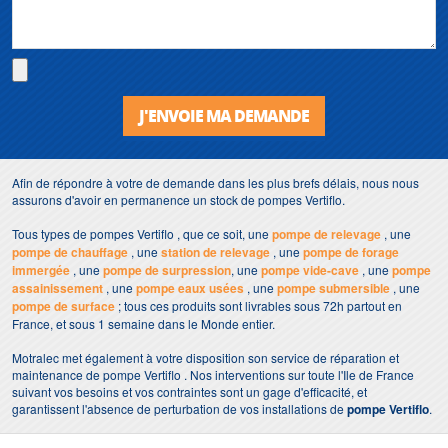
J'ENVOIE MA DEMANDE
Afin de répondre à votre de demande dans les plus brefs délais, nous nous
assurons d'avoir en permanence un stock de pompes Vertiflo.
Tous types de pompes Vertiflo , que ce soit, une
pompe de relevage
, une
pompe de chauffage
, une
station de relevage
, une
pompe de forage
immergée
, une
pompe de surpression
, une
pompe vide-cave
, une
pompe
assainissement
, une
pompe eaux usées
, une
pompe submersible
, une
pompe de surface
; tous ces produits sont livrables sous 72h partout en
France, et sous 1 semaine dans le Monde entier.
Motralec met également à votre disposition son service de réparation et
maintenance de pompe Vertiflo . Nos interventions sur toute l'Ile de France
suivant vos besoins et vos contraintes sont un gage d'efficacité, et
garantissent l'absence de perturbation de vos installations de
pompe Vertiflo
.