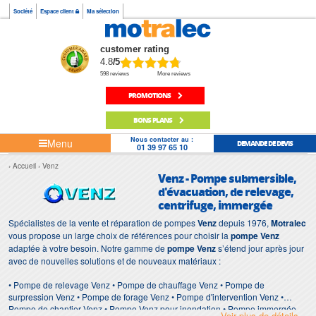
Société
Espace client
Ma sélection
customer rating
4.8
/5
598 reviews
More reviews
PROMOTIONS
BONS PLANS
Nous contacter au :
Menu
DEMANDE DE DEVIS
01 39 97 65 10
Accueil
Venz
Venz - Pompe submersible,
d'évacuation, de relevage,
centrifuge, immergée
Spécialistes de la vente et réparation de pompes
Venz
depuis 1976,
Motralec
vous propose un large choix de références pour choisir la
pompe Venz
adaptée à votre besoin. Notre gamme de
pompe Venz
s’étend jour après jour
avec de nouvelles solutions et de nouveaux matériaux :
• Pompe de relevage Venz • Pompe de chauffage Venz • Pompe de
surpression Venz • Pompe de forage Venz • Pompe d'intervention Venz •
Pompe de chantier Venz • Pompe Venz pour inondation • Pompe immergée
Voir plus de détails