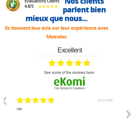
Nos clients
Évaluations Clients
4.8
/
5
parlent bien
mieux que nous...
Ils donnent leur avis sur leur expérience avec
Motralec
Excellent
see some of the reviews here.
07.2026
18.07.2026
Monsieur Delhaye est une personne disponible, à
bien ri
l'écoute du client et très aimable - cherchant toujours la
bonne solution et le matériel convenant à l'usage qui en
est prévu