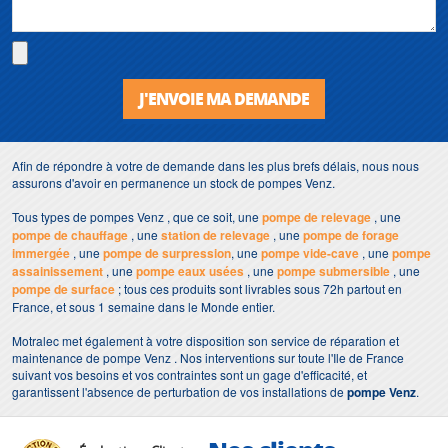
J'ENVOIE MA DEMANDE
Afin de répondre à votre de demande dans les plus brefs délais, nous nous
assurons d'avoir en permanence un stock de pompes Venz.
Tous types de pompes Venz , que ce soit, une
pompe de relevage
, une
pompe de chauffage
, une
station de relevage
, une
pompe de forage
immergée
, une
pompe de surpression
, une
pompe vide-cave
, une
pompe
assainissement
, une
pompe eaux usées
, une
pompe submersible
, une
pompe de surface
; tous ces produits sont livrables sous 72h partout en
France, et sous 1 semaine dans le Monde entier.
Motralec met également à votre disposition son service de réparation et
maintenance de pompe Venz . Nos interventions sur toute l'Ile de France
suivant vos besoins et vos contraintes sont un gage d'efficacité, et
garantissent l'absence de perturbation de vos installations de
pompe Venz
.