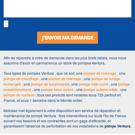
J'ENVOIE MA DEMANDE
Afin de répondre à votre de demande dans les plus brefs délais, nous nous
assurons d'avoir en permanence un stock de pompes Ventura.
Tous types de pompes Ventura , que ce soit, une
pompe de relevage
, une
pompe de chauffage
, une
station de relevage
, une
pompe de forage
immergée
, une
pompe de surpression
, une
pompe vide-cave
, une
pompe
assainissement
, une
pompe eaux usées
, une
pompe submersible
, une
pompe de surface
; tous ces produits sont livrables sous 72h partout en
France, et sous 1 semaine dans le Monde entier.
Motralec met également à votre disposition son service de réparation et
maintenance de pompe Ventura . Nos interventions sur toute l'Ile de France
suivant vos besoins et vos contraintes sont un gage d'efficacité, et
garantissent l'absence de perturbation de vos installations de
pompe Ventura
.