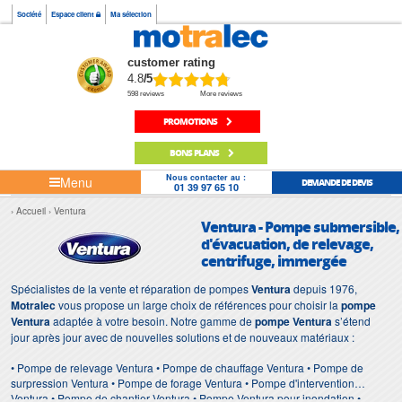
Société
Espace client
Ma sélection
customer rating
4.8
/5
598 reviews
More reviews
PROMOTIONS
BONS PLANS
Nous contacter au :
Menu
DEMANDE DE DEVIS
01 39 97 65 10
Accueil
Ventura
Ventura - Pompe submersible,
d'évacuation, de relevage,
centrifuge, immergée
Spécialistes de la vente et réparation de pompes
Ventura
depuis 1976,
Motralec
vous propose un large choix de références pour choisir la
pompe
Ventura
adaptée à votre besoin. Notre gamme de
pompe Ventura
s’étend
jour après jour avec de nouvelles solutions et de nouveaux matériaux :
• Pompe de relevage Ventura • Pompe de chauffage Ventura • Pompe de
surpression Ventura • Pompe de forage Ventura • Pompe d'intervention
Ventura • Pompe de chantier Ventura • Pompe Ventura pour inondation •