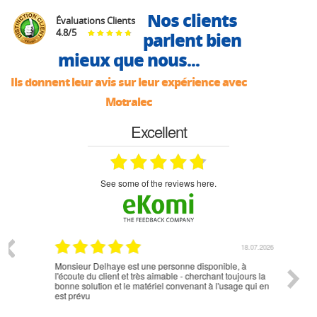
Nos clients
Évaluations Clients
4.8
/
5
parlent bien
mieux que nous...
Ils donnent leur avis sur leur expérience avec
Motralec
Excellent
see some of the reviews here.
07.2026
18.07.2026
Monsieur Delhaye est une personne disponible, à
bien ri
l'écoute du client et très aimable - cherchant toujours la
bonne solution et le matériel convenant à l'usage qui en
est prévu