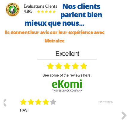
Nos clients
Évaluations Clients
4.8
/
5
parlent bien
mieux que nous...
Ils donnent leur avis sur leur expérience avec
Motralec
Excellent
see some of the reviews here.
07.2026
02.07.2026
RAS
rien à 