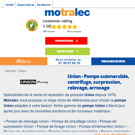
Société
Espace client
Ma sélection
customer rating
4.8
/5
598 reviews
More reviews
PROMOTIONS
BONS PLANS
Nous contacter au :
Menu
DEMANDE DE DEVIS
01 39 97 65 10
Accueil
Union
Union - Pompe submersible,
centrifuge, surpression,
relevage, arrosage
Spécialistes de la vente et réparation de pompes
Union
depuis 1976,
Motralec
vous propose un large choix de références pour choisir la
pompe
Union
adaptée à votre besoin. Notre gamme de
pompe Union
s’étend jour
après jour avec de nouvelles solutions et de nouveaux matériaux :
• Pompe de relevage Union • Pompe de chauffage Union • Pompe de
surpression Union • Pompe de forage Union • Pompe d'intervention Union •
Pompe de chantier Union • Pompe Union pour inondation • Pompe immergée
Voir plus de détails