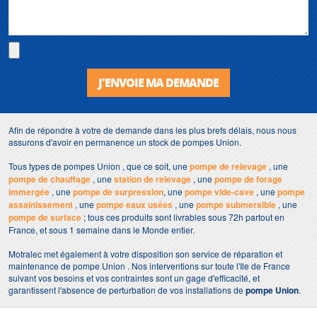
J'ENVOIE MA DEMANDE
Afin de répondre à votre de demande dans les plus brefs délais, nous nous
assurons d'avoir en permanence un stock de pompes Union.
Tous types de pompes Union , que ce soit, une
pompe de relevage
, une
pompe de chauffage
, une
station de relevage
, une
pompe de forage
immergée
, une
pompe de surpression
, une
pompe vide-cave
, une
pompe
assainissement
, une
pompe eaux usées
, une
pompe submersible
, une
pompe de surface
; tous ces produits sont livrables sous 72h partout en
France, et sous 1 semaine dans le Monde entier.
Motralec met également à votre disposition son service de réparation et
maintenance de pompe Union . Nos interventions sur toute l'Ile de France
suivant vos besoins et vos contraintes sont un gage d'efficacité, et
garantissent l'absence de perturbation de vos installations de
pompe Union
.