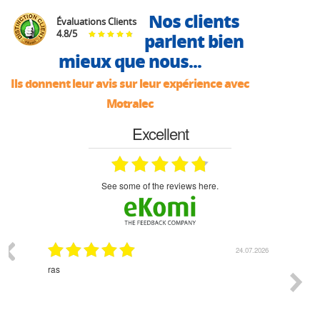
Nos clients
Évaluations Clients
4.8
/
5
parlent bien
mieux que nous...
Ils donnent leur avis sur leur expérience avec
Motralec
Excellent
see some of the reviews here.
03.2026
24.07.2026
n
ras
Monsie
 géré
l'écout
le
bonne 
i a été
est pr