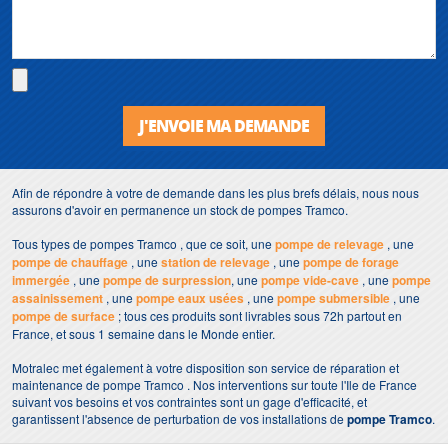
J'ENVOIE MA DEMANDE
Afin de répondre à votre de demande dans les plus brefs délais, nous nous
assurons d'avoir en permanence un stock de pompes Tramco.
Tous types de pompes Tramco , que ce soit, une
pompe de relevage
, une
pompe de chauffage
, une
station de relevage
, une
pompe de forage
immergée
, une
pompe de surpression
, une
pompe vide-cave
, une
pompe
assainissement
, une
pompe eaux usées
, une
pompe submersible
, une
pompe de surface
; tous ces produits sont livrables sous 72h partout en
France, et sous 1 semaine dans le Monde entier.
Motralec met également à votre disposition son service de réparation et
maintenance de pompe Tramco . Nos interventions sur toute l'Ile de France
suivant vos besoins et vos contraintes sont un gage d'efficacité, et
garantissent l'absence de perturbation de vos installations de
pompe Tramco
.