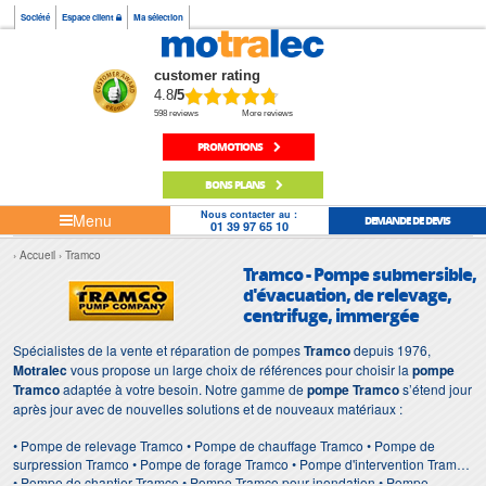
Société
Espace client
Ma sélection
customer rating
4.8
/5
598 reviews
More reviews
PROMOTIONS
BONS PLANS
Nous contacter au :
Menu
DEMANDE DE DEVIS
01 39 97 65 10
Accueil
Tramco
Tramco - Pompe submersible,
d'évacuation, de relevage,
centrifuge, immergée
Spécialistes de la vente et réparation de pompes
Tramco
depuis 1976,
Motralec
vous propose un large choix de références pour choisir la
pompe
Tramco
adaptée à votre besoin. Notre gamme de
pompe Tramco
s’étend jour
après jour avec de nouvelles solutions et de nouveaux matériaux :
• Pompe de relevage Tramco • Pompe de chauffage Tramco • Pompe de
surpression Tramco • Pompe de forage Tramco • Pompe d'intervention Tramco
• Pompe de chantier Tramco • Pompe Tramco pour inondation • Pompe