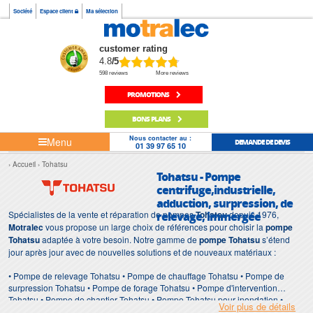
Société
Espace client
Ma sélection
customer rating
4.8
/5
598 reviews
More reviews
PROMOTIONS
BONS PLANS
Nous contacter au :
Menu
DEMANDE DE DEVIS
01 39 97 65 10
Accueil
Tohatsu
Tohatsu - Pompe
centrifuge,industrielle,
adduction, surpression, de
Spécialistes de la vente et réparation de pompes
relevage, immergée
Tohatsu
depuis 1976,
Motralec
vous propose un large choix de références pour choisir la
pompe
Tohatsu
adaptée à votre besoin. Notre gamme de
pompe Tohatsu
s’étend
jour après jour avec de nouvelles solutions et de nouveaux matériaux :
• Pompe de relevage Tohatsu • Pompe de chauffage Tohatsu • Pompe de
surpression Tohatsu • Pompe de forage Tohatsu • Pompe d'intervention
Tohatsu • Pompe de chantier Tohatsu • Pompe Tohatsu pour inondation •
Voir plus de détails
Pompe immergée Tohatsu • Pompe Tohatsu de surface • Station de relevage