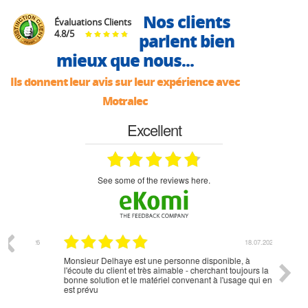
Nos clients
Évaluations Clients
4.8
/
5
parlent bien
mieux que nous...
Ils donnent leur avis sur leur expérience avec
Motralec
Excellent
see some of the reviews here.
07.2026
18.07.2026
Monsieur Delhaye est une personne disponible, à
bien ri
l'écoute du client et très aimable - cherchant toujours la
bonne solution et le matériel convenant à l'usage qui en
est prévu