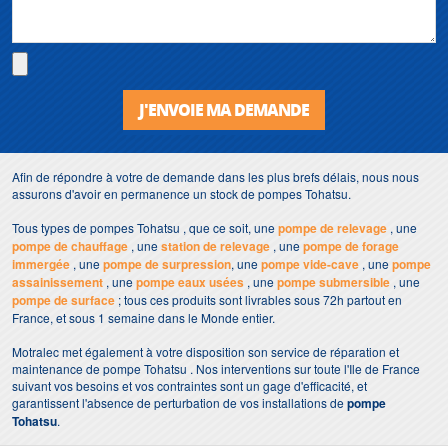
J'ENVOIE MA DEMANDE
Afin de répondre à votre de demande dans les plus brefs délais, nous nous
assurons d'avoir en permanence un stock de pompes Tohatsu.
Tous types de pompes Tohatsu , que ce soit, une
pompe de relevage
, une
pompe de chauffage
, une
station de relevage
, une
pompe de forage
immergée
, une
pompe de surpression
, une
pompe vide-cave
, une
pompe
assainissement
, une
pompe eaux usées
, une
pompe submersible
, une
pompe de surface
; tous ces produits sont livrables sous 72h partout en
France, et sous 1 semaine dans le Monde entier.
Motralec met également à votre disposition son service de réparation et
maintenance de pompe Tohatsu . Nos interventions sur toute l'Ile de France
suivant vos besoins et vos contraintes sont un gage d'efficacité, et
garantissent l'absence de perturbation de vos installations de
pompe
Tohatsu
.