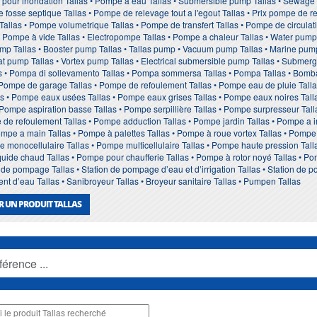
 pour inondation Tallas • Pompe à eau Tallas • Submersible pump Tallas • Sewage
 fosse septique Tallas • Pompe de relevage tout a l'egout Tallas • Prix pompe de re
Tallas • Pompe volumetrique Tallas • Pompe de transfert Tallas • Pompe de circulat
• Pompe à vide Tallas • Electropompe Tallas • Pompe a chaleur Tallas • Water pump Ta
ump Tallas • Booster pump Tallas • Tallas pump • Vacuum pump Tallas • Marine pump
eat pump Tallas • Vortex pump Tallas • Electrical submersible pump Tallas • Submerge
 • Pompa di sollevamento Tallas • Pompa sommersa Tallas • Pompa Tallas • Bomba 
 Pompe de garage Tallas • Pompe de refoulement Tallas • Pompe eau de pluie Tall
as • Pompe eaux usées Tallas • Pompe eaux grises Tallas • Pompe eaux noires Tall
• Pompe aspiration basse Tallas • Pompe serpillière Tallas • Pompe surpresseur Tall
te de refoulement Tallas • Pompe adduction Tallas • Pompe jardin Tallas • Pompe 
ompe a main Tallas • Pompe à palettes Tallas • Pompe à roue vortex Tallas • Pomp
pe monocellulaire Tallas • Pompe multicellulaire Tallas • Pompe haute pression Ta
quide chaud Tallas • Pompe pour chaufferie Tallas • Pompe à rotor noyé Tallas • 
de pompage Tallas • Station de pompage d’eau et d’irrigation Tallas • Station de 
ent d’eau Tallas • Sanibroyeur Tallas • Broyeur sanitaire Tallas • Pumpen Tallas
R UN PRODUIT TALLAS