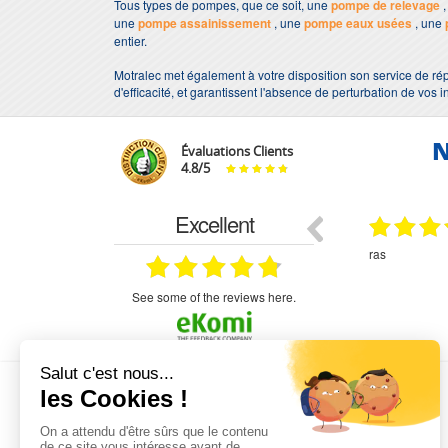
Tous types de pompes, que ce soit, une
pompe de relevage
,
une
pompe assainissement
, une
pompe eaux usées
, une
entier.
Motralec met également à votre disposition son service de rép
d'efficacité, et garantissent l'absence de perturbation de vos i
N
Évaluations Clients
4.8
/
5
Excellent
18.07.2026
07.07.2026
ne
bien rien a dire .what else
RAS
très aimable
on et le
n est prévu
see some of the reviews here.
L'EXPERTISE MOTRALEC
Depuis 1976
, nous sommes
les spécialistes numéro 1 en