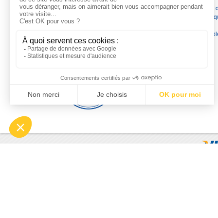
France
en pompes de relevage, station de relevage, pompe 
chauffage, suppression, forage, immergée et moteurs électriq
Nous assurons
la vente, la réparation, l'installation et le
dépannage
, tout en travaillant avec les marques les plus fiab
du marché.
Moyens de paiement
© 2026 - Motralec, All rights reserved. | Création :
Alphalives 