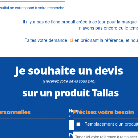
sultat ne correspond à votre recherche.
Il n'y a pas de fiche produit créée à ce jour pour la marque
n'avons pas encore eu le temp
Faites votre demande
ici
en précisant la référence, et nou
Je souhaite un devis
(Recevez votre devis sous 24h)
sur un produit Tallas
ersonnelles
Nom
Précisez votre besoin
*
Remplacement d'un produit 
Prénom