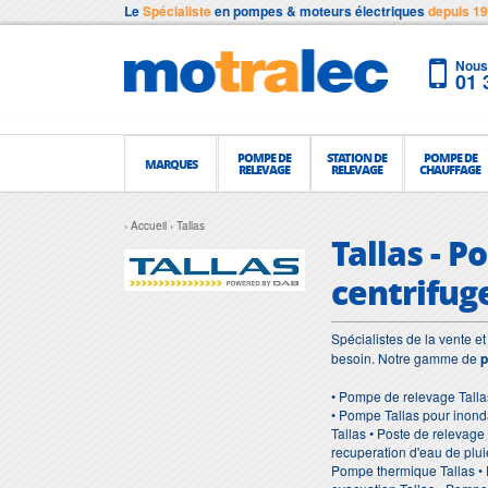
Le
Spécialiste
en pompes & moteurs électriques
depuis 1
Nous 
01 
POMPE DE
STATION DE
POMPE DE
MARQUES
RELEVAGE
RELEVAGE
CHAUFFAGE
Accueil
Tallas
Tallas - 
centrifug
Spécialistes de la vente 
besoin. Notre gamme de
p
• Pompe de relevage Talla
• Pompe Tallas pour inond
Tallas • Poste de relevag
recuperation d'eau de plui
Pompe thermique Tallas • 