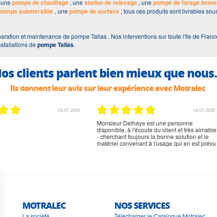
 une
pompe de chauffage
, une
station de relevage
, une
pompe de forage imme
pompe submersible
, une
pompe de surface
; tous ces produits sont livrables s
aration et maintenance de pompe Tallas . Nos interventions sur toute l'Ile de Franc
nstallations de
pompe Tallas
.
os clients parlent bien mieux que nous.
Ils donnent leur avis sur leur expérience avec Motralec
02.07.2026
02.07.2026
rien à signaler, très content
MOTRALEC
NOS SERVICES
La société
Télécharger le Catalogue Motralec