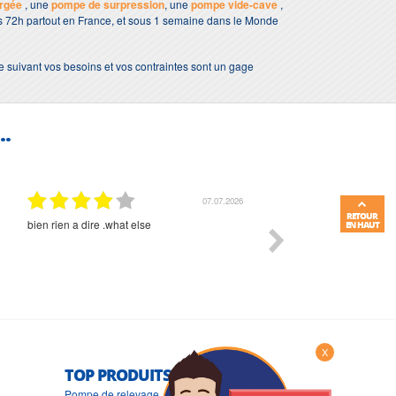
rgée
, une
pompe de surpression
, une
pompe vide-cave
,
ous 72h partout en France, et sous 1 semaine dans le Monde
e suivant vos besoins et vos contraintes sont un gage
..
01.07.2026
RETOUR
Commande et délais parfait
Très bon suivi et très bon
EN HAUT
X
TOP PRODUITS
Pompe de relevage