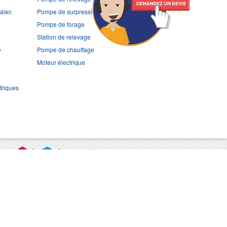
ralec
Pompe de surpression
Pompe de forage
Station de relevage
e
Pompe de chauffage
Moteur électrique
triques
port
CGV
Mentions légales
Contact