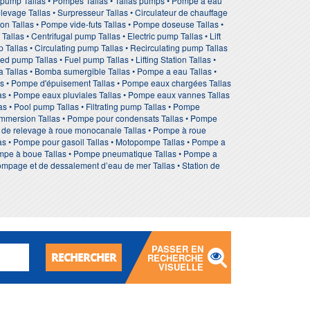
 pump Tallas • Pompes Tallas • Tallas pumps • Pompe à eau
levage Tallas • Surpresseur Tallas • Circulateur de chauffage
ion Tallas • Pompe vide-futs Tallas • Pompe doseuse Tallas •
llas • Centrifugal pump Tallas • Electric pump Tallas • Lift
 Tallas • Circulating pump Tallas • Recirculating pump Tallas
d pump Tallas • Fuel pump Tallas • Lifting Station Tallas •
Tallas • Bomba sumergible Tallas • Pompe a eau Tallas •
as • Pompe d'épuisement Tallas • Pompe eaux chargées Tallas
as • Pompe eaux pluviales Tallas • Pompe eaux vannes Tallas
as • Pool pump Tallas • Filtrating pump Tallas • Pompe
a immersion Tallas • Pompe pour condensats Tallas • Pompe
e de relevage à roue monocanale Tallas • Pompe à roue
llas • Pompe pour gasoil Tallas • Motopompe Tallas • Pompe a
Pompe à boue Tallas • Pompe pneumatique Tallas • Pompe a
pompage et de dessalement d’eau de mer Tallas • Station de
PASSER EN
RECHERCHER
RECHERCHE
VISUELLE