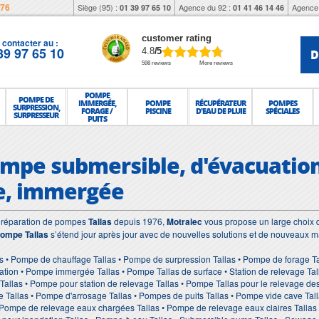
976
Siège (95) :
Agence du 92 :
Agence 
01 39 97 65 10
01 41 46 14 46
customer rating
contacter au :
39 97 65 10
D
4.8
/5
598 reviews
More reviews
POMPE
POMPE DE
IMMERGÉE,
POMPE
RÉCUPÉRATEUR
POMPES
SURPRESSION,
FORAGE /
PISCINE
D'EAU DE PLUIE
SPÉCIALES
SURPRESSEUR
PUITS
Pompe submersible, d'évacuation
e, immergée
et réparation de pompes
Tallas
depuis 1976,
Motralec
vous propose un large choix d
ompe Tallas
s’étend jour après jour avec de nouvelles solutions et de nouveaux ma
s • Pompe de chauffage Tallas • Pompe de surpression Tallas • Pompe de forage Tal
ation • Pompe immergée Tallas • Pompe Tallas de surface • Station de relevage Tal
e Tallas • Pompe pour station de relevage Tallas • Pompe Tallas pour le relevage 
e Tallas • Pompe d'arrosage Tallas • Pompes de puits Tallas • Pompe vide cave Tal
Pompe de relevage eaux chargées Tallas • Pompe de relevage eaux claires Tallas