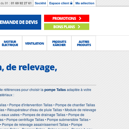
du 91 :
01 69 92 27 61
Société
Espace client
Ma sélection
PROMOTIONS
EMANDE DE DEVIS
BONS PLANS
MOTEUR
PRODUITS
AUTRES
VENTILATION
ÉLECTRIQUE
KÄRCHER
PRODUITS
, de relevage,
e références pour choisir la
pompe Tallas
adaptée à votre
tériaux :
las • Pompe d'intervention Tallas • Pompe de chantier Tallas
las • Récupérateur d'eau de pluie Tallas • Module de relevage
des eaux usées • Pompes de drainage Tallas • Pompe de
las • Pompe centrifuge Tallas • Pompe submersible Tallas •
 • Pompe de relevage assainissement Tallas • Pompe