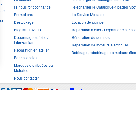
de
Ils nous font confiance
Télécharger le Catalogue 4 pages Mot
ues.
Promotions
Le Service Motralec
les
Déstockage
Location de pompe
Blog MOTRALEC
Réparation atelier / Dépannage sur sit
Dépannage sur site /
Réparation de pompes
Intervention
Réparation de moteurs électriques
Réparation en atelier
Bobinage, rebobinage de moteurs élec
Pages locales
Marques distribuées par
Motralec
Nous contacter
Moyens de trans
Multimédia