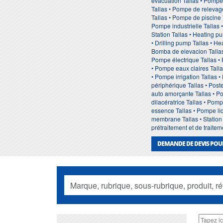
evacuation Tallas • Pompe
Tallas • Pompe de relevage
Tallas • Pompe de piscine 
Pompe industrielle Tallas 
Station Tallas • Heating p
• Drilling pump Tallas • H
Bomba de elevacion Tallas
Pompe électrique Tallas •
• Pompe eaux claires Tall
• Pompe irrigation Tallas 
périphérique Tallas • Pos
auto amorçante Tallas • P
dilacératrice Tallas • Pom
essence Tallas • Pompe li
membrane Tallas • Station 
prétraitement et de traitem
DEMANDE DE DEVIS POU