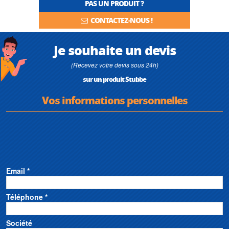
PAS UN PRODUIT ?
Pompe de garage Stubbe • Pompe de refoulement Stubbe • Pompe eau de
pluie Stubbe • Pompe d'épuisement Stubbe • Pompe eaux chargées Stubbe •
CONTACTEZ-NOUS !
Pompe eaux claires Stubbe • Pompe eaux usées Stubbe • Pompe eaux grises
Stubbe • Pompe eaux noires Stubbe • Pompe eaux pluviales Stubbe • Pompe
eaux vannes Stubbe • Pompe irrigation Stubbe • Pompe aspiration basse
Je souhaite un devis
Stubbe • Pompe serpillière Stubbe • Pompe surpresseur Stubbe • Pool pump
Stubbe • Filtrating pump Stubbe • Pompe périphérique Stubbe • Poste de
refoulement Stubbe • Pompe adduction Stubbe • Pompe jardin Stubbe •
(Recevez votre devis sous 24h)
Pompe a immersion Stubbe • Pompe pour condensats Stubbe • Pompe auto
sur un produit Stubbe
amorçante Stubbe • Pompe a main Stubbe • Pompe à palettes Stubbe •
Pompe à roue vortex Stubbe • Pompe de relevage à roue monocanale Stubbe
Vos informations personnelles
• Pompe à roue dilacératrice Stubbe • Pompe monocellulaire Stubbe • Pompe
multicellulaire Stubbe • Pompe haute pression Stubbe • Pompe pour gasoil
Stubbe • Pompe a essence Stubbe • Pompe liquide chaud Stubbe • Pompe
pour chaufferie Stubbe • Pompe à rotor noyé Stubbe • Pompe à boue Stubbe •
Pompe pneumatique Stubbe • Pompe a membrane Stubbe • Station de
pompage Stubbe • Station de pompage d’eau et d’irrigation Stubbe • Station
de pompage et de dessalement d’eau de mer Stubbe • Station de
prétraitement et de traitement d’eau Stubbe • Sanibroyeur Stubbe • Broyeur
sanitaire Stubbe • Pumpen Stubbe
Email *
Téléphone *
Société