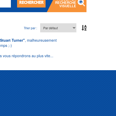
RECHERCHER
RECHERCHE
VISUELLE
Trier par :
Stuart Turner"
, malheureusement
emps ;-)
s vous répondrons au plus vite...