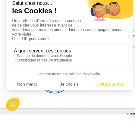
L'EXPERTISE MOTRALEC
Depuis 1976
, nous sommes
les spécialistes numéro 1 en
France
en pompes de relevage, station de relevage, pompe 
chauffage, suppression, forage, immergée et moteurs électriq
Nous assurons
la vente, la réparation, l'installation et le
dépannage
, tout en travaillant avec les marques les plus fiab
du marché.
Moyens de paiement