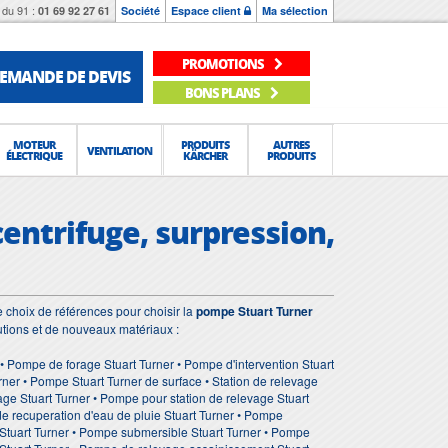
du 91 :
01 69 92 27 61
Société
Espace client
Ma sélection
PROMOTIONS
EMANDE DE DEVIS
BONS PLANS
MOTEUR
PRODUITS
AUTRES
VENTILATION
ÉLECTRIQUE
KÄRCHER
PRODUITS
centrifuge, surpression,
 choix de références pour choisir la
pompe Stuart Turner
utions et de nouveaux matériaux :
• Pompe de forage Stuart Turner • Pompe d'intervention Stuart
ner • Pompe Stuart Turner de surface • Station de relevage
age Stuart Turner • Pompe pour station de relevage Stuart
e recuperation d'eau de pluie Stuart Turner • Pompe
e Stuart Turner • Pompe submersible Stuart Turner • Pompe