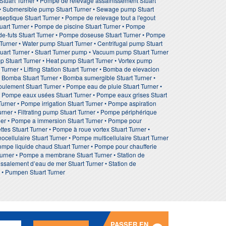
Stuart Turner • Pompe de relevage assainissement Stuart
r • Submersible pump Stuart Turner • Sewage pump Stuart
eptique Stuart Turner • Pompe de relevage tout a l'egout
Stuart Turner • Pompe de piscine Stuart Turner • Pompe
ide-futs Stuart Turner • Pompe doseuse Stuart Turner • Pompe
 Turner • Water pump Stuart Turner • Centrifugal pump Stuart
 Stuart Turner • Stuart Turner pump • Vacuum pump Stuart Turner
mp Stuart Turner • Heat pump Stuart Turner • Vortex pump
Turner • Lifting Station Stuart Turner • Bomba de elevacion
• Bomba Stuart Turner • Bomba sumergible Stuart Turner •
ulement Stuart Turner • Pompe eau de pluie Stuart Turner •
• Pompe eaux usées Stuart Turner • Pompe eaux grises Stuart
urner • Pompe irrigation Stuart Turner • Pompe aspiration
urner • Filtrating pump Stuart Turner • Pompe périphérique
rner • Pompe a immersion Stuart Turner • Pompe pour
es Stuart Turner • Pompe à roue vortex Stuart Turner •
ellulaire Stuart Turner • Pompe multicellulaire Stuart Turner
ompe liquide chaud Stuart Turner • Pompe pour chaufferie
Turner • Pompe a membrane Stuart Turner • Station de
essalement d’eau de mer Stuart Turner • Station de
er • Pumpen Stuart Turner
PASSER EN