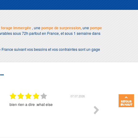
 forage immergée
, une
pompe de surpression
, une
pompe
livrables sous 72h partout en France, et sous 1 semaine dans
e France suivant vos besoins et vos contraintes sont un gage
..
01.07.2026
RETOUR
Commande et délais parfait
Très bon suivi et très bon
EN HAUT