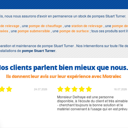
ais, nous nous assurons d'avoir en permanence un stock de pompes Stuart Turner.
de relevage
, une
pompe de chauffage
, une
station de relevage
, une
pompe de
usées
, une
pompe submersible
, une
pompe de surface
; tous ces produits sont 
aration et maintenance de pompe Stuart Turner . Nos interventions sur toute l'Ile d
nstallations de
pompe Stuart Turner
.
os clients parlent bien mieux que nous.
Ils donnent leur avis sur leur expérience avec Motralec
02.07.2026
02.07.2026
rien à signaler, très content