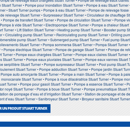
 Pompe de relevage eaux chargées Stuart Turner • Pompe de relevage eaux claires 
 Stuart Turner • Pompe pour inondation Stuart Turner • Pompe à eau Stuart Turne
ner • Stuart Turner pumps • Pompe à eau Stuart Turner • Pompe de relevage fosse s
 de relevage Stuart Turner • Surpresseur Stuart Turner • Circulateur de chauffage 
 • Pompe de transfert Stuart Turner • Pompe de circulation Stuart Turner • Pompe v
 • Pompe à vide Stuart Turner • Electropompe Stuart Turner • Pompe a chaleur Stuart
art Turner • Lift Station Stuart Turner • Heating pump Stuart Turner • Booster pump
r • Circulating pump Stuart Turner • Recirculating pump Stuart Turner • Drilling pu
 submersible pump Stuart Turner • Submerged pump Stuart Turner • Fuel pump Stuart 
sollevamento Stuart Turner • Pompa sommersa Stuart Turner • Pompa Stuart Turner 
 • Pompe électrique Stuart Turner • Pompe de garage Stuart Turner • Pompe de refo
 Turner • Pompe eaux chargées Stuart Turner • Pompe eaux claires Stuart Turner 
 Stuart Turner • Pompe eaux pluviales Stuart Turner • Pompe eaux vannes Stuart T
e serpillière Stuart Turner • Pompe surpresseur Stuart Turner • Pool pump Stuart T
efoulement Stuart Turner • Pompe adduction Stuart Turner • Pompe jardin Stuart Tu
 Pompe auto amorçante Stuart Turner • Pompe a main Stuart Turner • Pompe à palett
monocanale Stuart Turner • Pompe à roue dilacératrice Stuart Turner • Pompe monoc
uart Turner • Pompe pour gasoil Stuart Turner • Pompe a essence Stuart Turner • P
otor noyé Stuart Turner • Pompe à boue Stuart Turner • Pompe pneumatique Stuart 
ation de pompage d’eau et d’irrigation Stuart Turner • Station de pompage et de d
ment d’eau Stuart Turner • Sanibroyeur Stuart Turner • Broyeur sanitaire Stuart Turn
R UN PRODUIT STUART TURNER