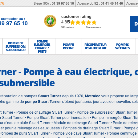
976
Siège (95) :
Agence du 92 :
Agence 
01 39 97 65 10
01 41 46 14 46
customer rating
contacter au :
39 97 65 10
D
4.8
/5
598 reviews
More reviews
POMPE
POMPE DE
IMMERGÉE,
POMPE
RÉCUPÉRATEUR
POMPES
SURPRESSION,
FORAGE /
PISCINE
D'EAU DE PLUIE
SPÉCIALES
SURPRESSEUR
PUITS
rner - Pompe à eau électrique, 
 submersible
et réparation de pompes
Stuart Turner
depuis 1976,
Motralec
vous propose un large
Notre gamme de
pompe Stuart Turner
s’étend jour après jour avec de nouvelles sol
t Turner • Pompe de chauffage Stuart Turner • Pompe de surpression Stuart Turner 
r Stuart Turner • Pompe Stuart Turner pour inondation • Pompe immergée Stuart Tur
ur d'eau de pluie Stuart Turner • Module de relevage Stuart Turner • Poste de relev
ner pour le relevage des eaux usées • Pompes de drainage Stuart Turner • Pompe d
 Pompes de puits Stuart Turner • Pompe vide cave Stuart Turner • Pompe centrifug