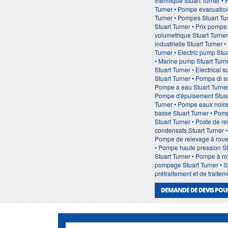
thermique Stuart Turner •
Turner • Pompe evacuation
Turner • Pompes Stuart Tur
Stuart Turner • Prix pompe
volumetrique Stuart Turner
industrielle Stuart Turner
Turner • Electric pump Stu
• Marine pump Stuart Turne
Stuart Turner • Electrical
Stuart Turner • Pompa di 
Pompe a eau Stuart Turner
Pompe d'épuisement Stuart
Turner • Pompe eaux noires
basse Stuart Turner • Pomp
Stuart Turner • Poste de r
condensats Stuart Turner •
Pompe de relevage à roue 
• Pompe haute pression St
Stuart Turner • Pompe à r
pompage Stuart Turner • St
prétraitement et de traite
DEMANDE DE DEVIS POU