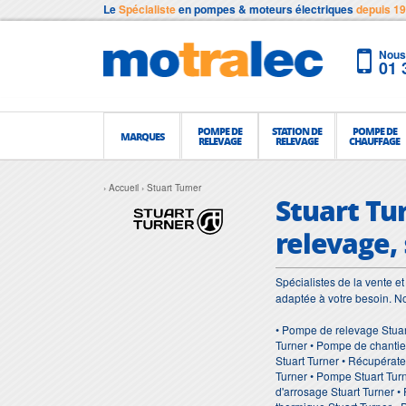
Le
Spécialiste
en pompes & moteurs électriques
depuis 1
Nous 
01 
POMPE DE
STATION DE
POMPE DE
MARQUES
RELEVAGE
RELEVAGE
CHAUFFAGE
Accueil
Stuart Turner
Stuart Tu
relevage,
Spécialistes de la vente 
adaptée à votre besoin. 
• Pompe de relevage Stuar
Turner • Pompe de chantie
Stuart Turner • Récupérate
Turner • Pompe Stuart Tur
d'arrosage Stuart Turner •