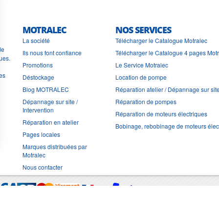
MOTRALEC
NOS SERVICES
La société
Télécharger le Catalogue Motralec
de
Ils nous font confiance
Télécharger le Catalogue 4 pages Mot
ues.
Promotions
Le Service Motralec
les
Déstockage
Location de pompe
Blog MOTRALEC
Réparation atelier / Dépannage sur sit
Dépannage sur site /
Réparation de pompes
Intervention
Réparation de moteurs électriques
Réparation en atelier
Bobinage, rebobinage de moteurs élec
Pages locales
Marques distribuées par
Motralec
Nous contacter
Moyens de trans