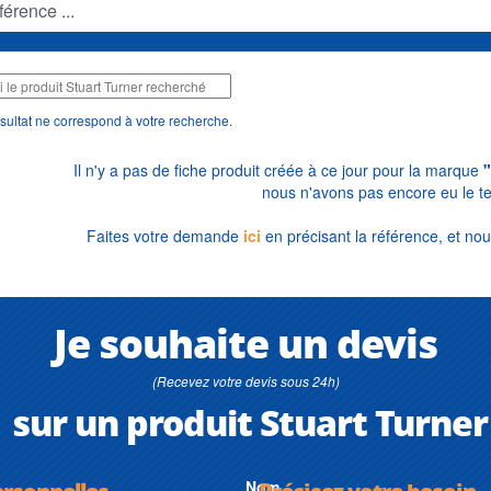
sultat ne correspond à votre recherche.
Il n'y a pas de fiche produit créée à ce jour pour la marque
"
nous n'avons pas encore eu le t
Faites votre demande
ici
en précisant la référence, et nou
Je souhaite un devis
(Recevez votre devis sous 24h)
sur un produit Stuart Turner
ersonnelles
Nom
Précisez votre besoin