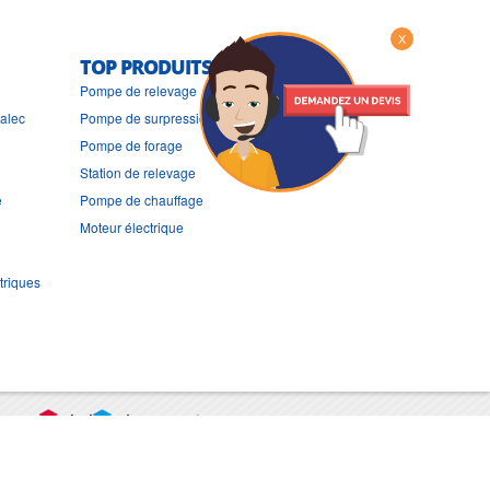
X
TOP PRODUITS
Pompe de relevage
ralec
Pompe de surpression
Pompe de forage
Station de relevage
e
Pompe de chauffage
Moteur électrique
triques
port
CGV
Mentions légales
Contact