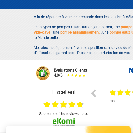
Afin de répondre à votre de demande dans les plus brefs dél
Tous types de pompes Stuart Turner , que ce soit, une
pompe 
vide-cave
, une
pompe assainissement
, une
pompe eaux 
le Monde entier.
Motralec met également à votre disposition son service de rép
d'efficacité, et garantissent l'absence de perturbation de vos i
N
Évaluations Clients
4.8
/
5
Excellent
18.07.2026
07.07.2026
ne
bien rien a dire .what else
RAS
très aimable
on et le
n est prévu
see some of the reviews here.