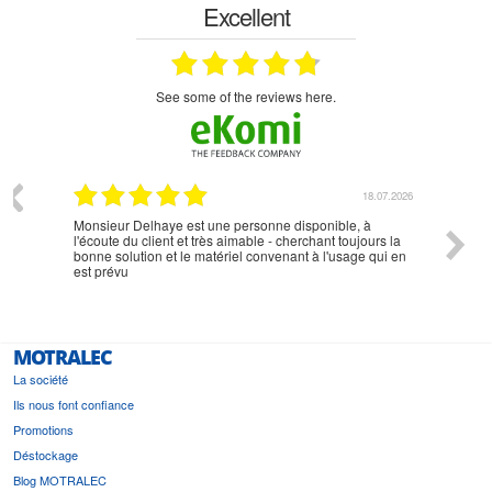
Excellent
see some of the reviews here.
07.2026
18.07.2026
Monsieur Delhaye est une personne disponible, à
bien ri
l'écoute du client et très aimable - cherchant toujours la
bonne solution et le matériel convenant à l'usage qui en
est prévu
MOTRALEC
La société
Ils nous font confiance
Promotions
Déstockage
Blog MOTRALEC