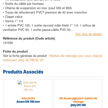
• Sortie du câble par fourreau
• Chaîne de suspension en inox (sauf 650 et 850)
• Tuyau de refoulement PVC? pression de 40 avec manchon
• Clapet valve
• Vanne 1" 1/4
• 1 entrée PVC 100, 1 sortie raccord mâle fileté 1" 1/4, 1 orifice de
ventilation PVC 50, 1 sortie passe-câble PVC 50
Voir plus de détails
Caractéristiques techniques
Référence du produit (Code article)
• Volume max de la cuve : 650 Litres
131550
• Hauteur max (HMT) : 9,8 m
• Débit max : 13 m3/h
Fiche du produit
Voir la fiche générale du produit :
Module de relevage pour eaux d'après
traitement Jetly ALTIBOX V5
Produits Associés
Scie cloche
Kit de perçage pour station de
Axson DN 100 mm
relevage
Jetly DN 100