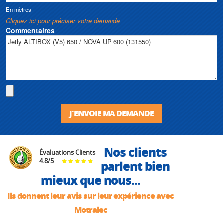
En mètres
Cliquez ici pour préciser votre demande
Commentaires
J'ENVOIE MA DEMANDE
Nos clients
Évaluations Clients
4.8
/
5
parlent bien
mieux que nous...
Ils donnent leur avis sur leur expérience avec
Motralec