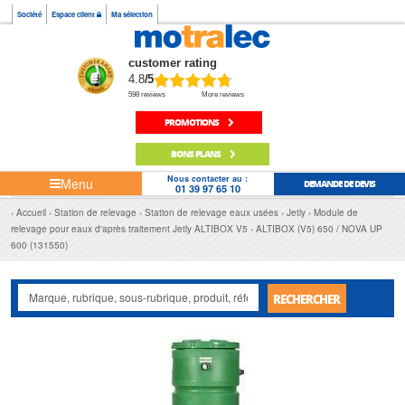
Société
Espace client
Ma sélection
customer rating
4.8
/5
598 reviews
More reviews
PROMOTIONS
BONS PLANS
Nous contacter au :
Menu
DEMANDE DE DEVIS
01 39 97 65 10
Accueil
Station de relevage
Station de relevage eaux usées
Jetly
Module de
relevage pour eaux d'après traitement Jetly ALTIBOX V5
ALTIBOX (V5) 650 / NOVA UP
600 (131550)
RECHERCHER