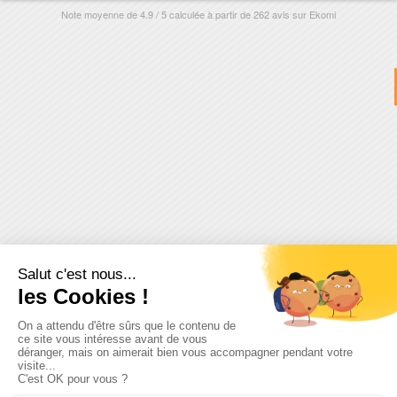
Note moyenne de
4.9
/
5
calculée à partir de
262
avis sur
Ekomi