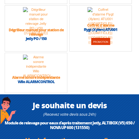
Coffret d'alarme
Flygt (Xylem) ATU001
Dégrilleur manuel pour station de
relevage
Jetly PO / 150
PROMOTION
Alarme sonore indépendante
Wilo ALARMCONTROL
Je souhaite un devis
(Recevez votre devis sous 24h)
Module de relevage pour eaux d'après traitement Jetly, ALTIBOX (V5) 650 /
NOVA UP 600 (131550)