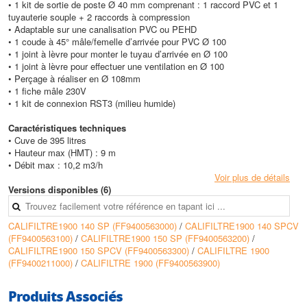
• 1 kit de sortie de poste Ø 40 mm comprenant : 1 raccord PVC et 1
tuyauterie souple + 2 raccords à compression
• Adaptable sur une canalisation PVC ou PEHD
• 1 coude à 45° mâle/femelle d’arrivée pour PVC Ø 100
• 1 joint à lèvre pour monter le tuyau d’arrivée en Ø 100
• 1 joint à lèvre pour effectuer une ventilation en Ø 100
• Perçage à réaliser en Ø 108mm
• 1 fiche mâle 230V
• 1 kit de connexion RST3 (milieu humide)
Caractéristiques techniques
• Cuve de 395 litres
• Hauteur max (HMT) : 9 m
• Débit max : 10,2 m3/h
Voir plus de détails
Versions disponibles (6)
CALIFILTRE1900 140 SP (FF9400563000)
/
CALIFILTRE1900 140 SPCV
(FF9400563100)
/
CALIFILTRE1900 150 SP (FF9400563200)
/
CALIFILTRE1900 150 SPCV (FF9400563300)
/
CALIFILTRE 1900
(FF9400211000)
/
CALIFILTRE 1900 (FF9400563900)
Produits Associés