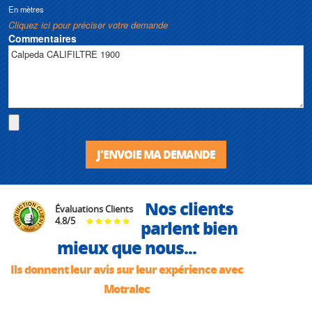
En mètres
Cliquez ici pour préciser votre demande
Commentaires
J'ENVOIE MA DEMANDE
Nos clients
Évaluations Clients
4.8
/
5
parlent bien
mieux que nous...
Ils donnent leur avis sur leur expérience avec
Motralec