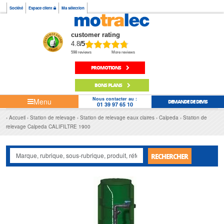
Société
Espace client
Ma sélection
customer rating
4.8
/5
598 reviews
More reviews
PROMOTIONS
BONS PLANS
Nous contacter au :
Menu
DEMANDE DE DEVIS
01 39 97 65 10
Accueil
Station de relevage
Station de relevage eaux claires
Calpeda
Station de
relevage Calpeda CALIFILTRE 1900
RECHERCHER