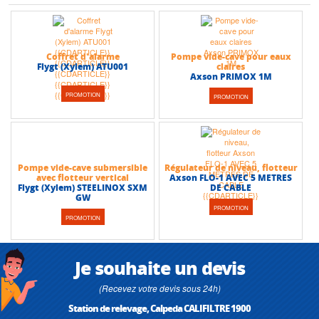
Coffret d'alarme
Pompe vide-cave pour eaux
Flygt (Xylem) ATU001
claires
Axson PRIMOX 1M
PROMOTION
PROMOTION
Pompe vide-cave submersible
Régulateur de niveau, flotteur
avec flotteur vertical
Axson FLO-1 AVEC 5 METRES
Flygt (Xylem) STEELINOX SXM
DE CABLE
GW
PROMOTION
PROMOTION
Je souhaite un devis
(Recevez votre devis sous 24h)
Station de relevage, Calpeda CALIFILTRE 1900