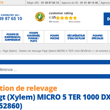
976
Siège (95) :
Agence du 92 :
Agence 
01 39 97 65 10
01 41 46 14 46
customer rating
contacter au :
39 97 65 10
D
4.8
/5
598 reviews
More reviews
POMPE
POMPE DE
IMMERGÉE,
POMPE
RÉCUPÉRATEUR
POMPES
SURPRESSION,
FORAGE /
PISCINE
D'EAU DE PLUIE
SPÉCIALES
SURPRESSEUR
PUITS
)
Flygt (Xylem)
Station de relevage Flygt (Xylem) MICRO 5 TER 1000 DXVM 50-11 (A enterrer) 
tion de relevage
gt (Xylem) MICRO 5 TER 1000 DX
52860)