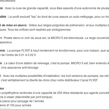
ité
: Avec la cuve de grande capacité, vous êtes assurés d'une autonomie de plusi
illité
: Le profil exclusif "top" du fond de cuve assure un auto-nettoyage, pour un 
ité de mise en œuvre
: Grâce aux larges poignées de préhension, et aux multiples ori
ques. Tous les orifices sont repérés par pictogrammes
rt
: Posée dans un coin du sous-sol, la MICRO 5 est silencieuse. Le large couverc
 spacieux
omie
: La pompe FLYGT à haut rendement ne fonctionnera, pour une maison, que qu
té de l'ordre de 0.01 à 0.02 €
té
: Le cœur d'une station de relevage, c'est la pompe. MICRO 5 est, bien entendu
 Une assurance anti-blocage
é
: Avec les multiples possibilités d'installation, les huit versions de pompes, les re
'est véritablement la liberté de choix chez votre distributeur Canal FLYGT
ion
 polyéthylène renforcée d’une capacité de 250 litres résistante aux agents corrosif
le à visser (étanchéite par joint torique)
ce plane pour perçage de l’arrivée
 lèvre Ø 100 pour arrivée