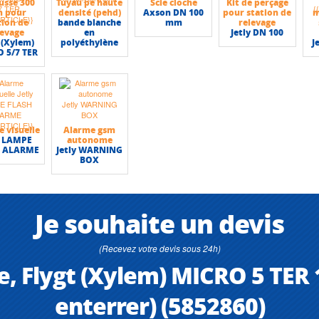
usse 300
Tuyau pe haute
Scie cloche
Kit de perçage
 pour
densité (pehd)
Axson DN 100
pour station de
m
tion de
bande blanche
mm
relevage
levage
en
Jetly DN 100
 (Xylem)
polyéthylène
J
 5/7 TER
 visuelle
Alarme gsm
y LAMPE
autonome
H ALARME
Jetly WARNING
BOX
Je souhaite un devis
(Recevez votre devis sous 24h)
e, Flygt (Xylem) MICRO 5 TER
enterrer) (5852860)