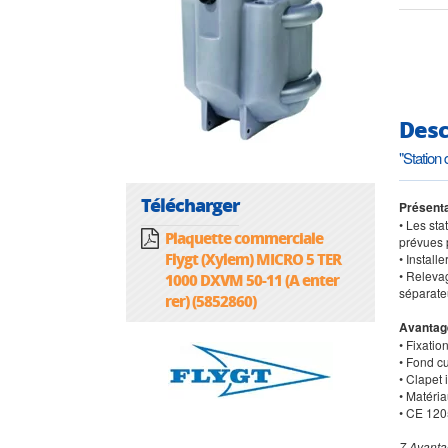
Desc
"Station
Télécharger
Présenta
• Les st
Plaquette commerciale
prévues 
Flygt (Xylem) MICRO 5 TER
• Install
• Relevag
1000 DXVM 50-11 (A enter
séparate
rer) (5852860)
Avantag
• Fixatio
• Fond c
• Clapet 
• Matéri
• CE 120
7 Avanta