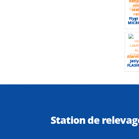
Réha
mm
sta
re
Flygt
MICRO
Alarme
Jetl
FLAS
Station de relevag