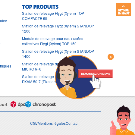
TOP PRODUITS
RETOUR
Station de relevage Flygt (Xylem) TOP
EN HAUT
COMPACTE 65
ralec
Station de relevage Flygt (Xylem) STANDOP
1200
Module de relevage pour eaux usées
e
collectives Flygt (Xylem) TOP 150
Station de relevage Flygt (Xylem) STANDOP
1400
X
Station de relevage double Flygt (Xylem)
triques
MICRO 6+6
Station de relevage Flygt (Xylem) MICRO 6 FX
DXVM 50-7 (Fixation tuyauterie)
port
CGV
Mentions légales
Contact