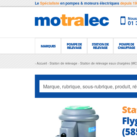
Le
Spécialiste
en pompes & moteurs électriques
depuis 1
Nous 
01 
POMPE DE
STATION DE
POMPE DE
MARQUES
RELEVAGE
RELEVAGE
CHAUFFAGE
Accueil
Station de relevage
Station de relevage eaux chargées (WC
Sta
Fly
(58