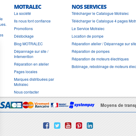
MOTRALEC
NOS SERVICES
La société
Télécharger le Catalogue Motralec
de
Ils nous font confiance
Télécharger le Catalogue 4 pages Mot
ues.
Promotions
Le Service Motralec
les
Déstockage
Location de pompe
Blog MOTRALEC
Réparation atelier / Dépannage sur sit
Dépannage sur site /
Réparation de pompes
Intervention
Réparation de moteurs électriques
Réparation en atelier
Bobinage, rebobinage de moteurs élec
Pages locales
Marques distribuées par
Motralec
Nous contacter
Moyens de trans