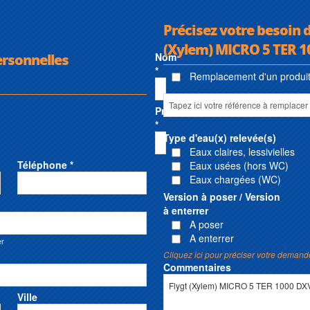
Précisez votre besoin d
(Xylem) MICRO 5 TER 1
ersonnelles
Nom
*
Remplacement d'un produit 
Prénom
*
Type d'eau(x) relevée(s)
Eaux claires, lessivielles
Téléphone *
Eaux usées (hors WC)
Eaux chargées (WC)
Version à poser / Version
à enterrer
A poser
A enterrer
er
Cliquez ici pour préciser votre demand
Commentaires
Ville