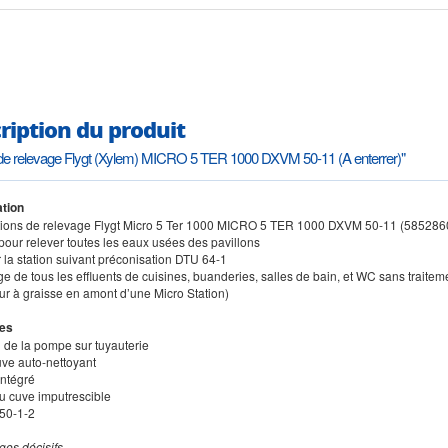
ription du produit
 de relevage Flygt (Xylem) MICRO 5 TER 1000 DXVM 50-11 (A enterrer)"
tion
ations de relevage Flygt Micro 5 Ter 1000 MICRO 5 TER 1000 DXVM 50-11 (58528
pour relever toutes les eaux usées des pavillons
er la station suivant préconisation DTU 64-1
e de tous les effluents de cuisines, buanderies, salles de bain, et WC sans traite
ur à graisse en amont d’une Micro Station)
es
n de la pompe sur tuyauterie
uve auto-nettoyant
intégré
au cuve imputrescible
50-1-2
ges décisifs