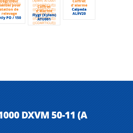
Dégrilleur
Coffret
anuel pour
d'alarme
Coffret
station de
Calpeda
d'alarme
relevage
AL9V20
Flygt (Xylem)
etly PO / 150
ATU001
 1000 DXVM 50-11 (A