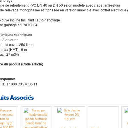
d’ancrage
erie de refoulement PVC DN 40 ou DN 50 selon modèle avec clapet anti-retour
de relevage monophasée et triphasée en version amovible avec coffret électrique (
 cuve incliné facilitant l’auto-nettoyage
 de guidage en INOX 304
istiques techniques
 : A enterrer
de la cuve : 250 litres
r max (HMT) : 9 m
max : 27 m3/h
e du produit (Code article)
disponible
 TER 1000 DXVM 50-11
uits Associés