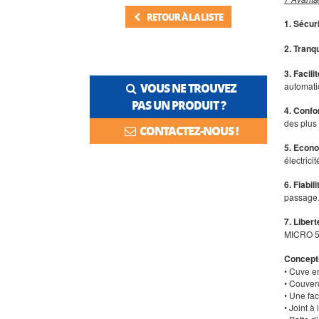
RETOUR À LA LISTE
1. Sécur
2. Tranqu
3. Facil
automati
VOUS NE TROUVEZ
PAS UN PRODUIT ?
4. Confo
des plus
CONTACTEZ-NOUS !
5. Econ
électrici
6. Fiabili
passage.
7. Libert
MICRO 5 c
Concept
• Cuve en
• Couverc
• Une fa
• Joint à