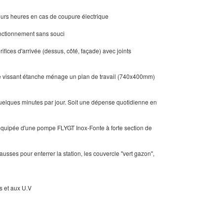
eurs heures en cas de coupure électrique
fonctionnement sans souci
fices d'arrivée (dessus, côté, façade) avec joints
le vissant étanche ménage un plan de travail (740x400mm)
elques minutes par jour. Soit une dépense quotidienne en
 équipée d'une pompe FLYGT Inox-Fonte à forte section de
hausses pour enterrer la station, les couvercle "vert gazon",
s et aux U.V