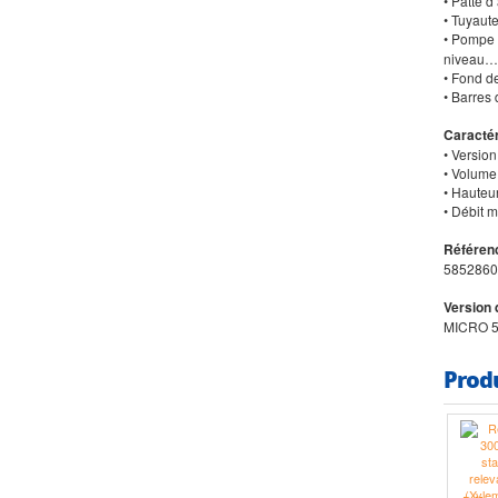
• Patte 
• Tuyaut
• Pompe 
niveau…
• Fond de
• Barres
Caractér
• Version
• Volume 
• Hauteu
• Débit 
Référenc
5852860
Version 
MICRO 5
Prod