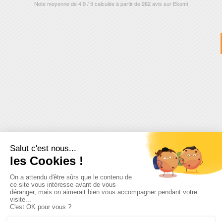
Note moyenne de
4.9
/
5
calculée à partir de
262
avis sur
Ekomi