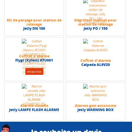
Kit de perçage pour station de
Dégrilleur manuel pour
relevage
station de relevage
Jetly DN 100
Jetly PO / 150
Coffret d'alarme
Flygt (Xylem) ATU001
Coffret d'alarme
Calpeda AL9V20
PROMOTION
Alarme visuelle
Alarme gsm autonome
Jetly LAMPE FLASH ALARME
Jetly WARNING BOX
Je souhaite un devis