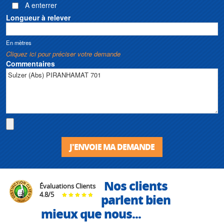
A enterrer
Longueur à relever
En mètres
Cliquez ici pour préciser votre demande
Commentaires
J'ENVOIE MA DEMANDE
Nos clients
Évaluations Clients
4.8
/
5
parlent bien
mieux que nous...