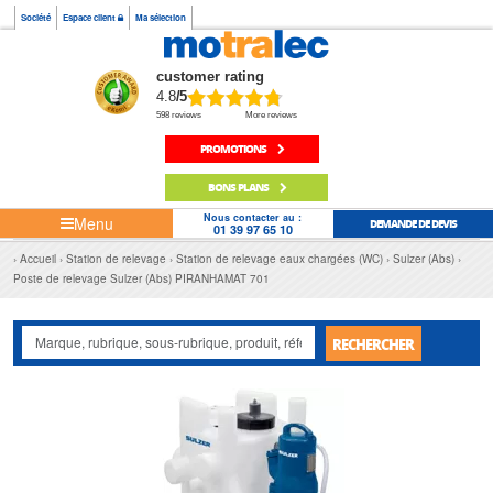
Société
Espace client
Ma sélection
customer rating
4.8
/5
598 reviews
More reviews
PROMOTIONS
BONS PLANS
Nous contacter au :
Menu
DEMANDE DE DEVIS
01 39 97 65 10
Accueil
Station de relevage
Station de relevage eaux chargées (WC)
Sulzer (Abs)
Poste de relevage Sulzer (Abs) PIRANHAMAT 701
RECHERCHER