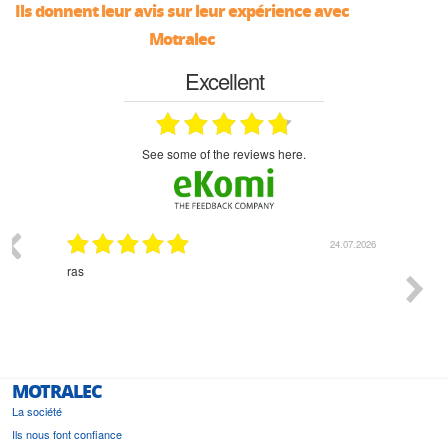
Ils donnent leur avis sur leur expérience avec
Motralec
Excellent
see some of the reviews here.
03.2026
24.07.2026
n
ras
Monsie
 géré
l'écout
le
bonne 
i a été
est pr
MOTRALEC
La société
Ils nous font confiance