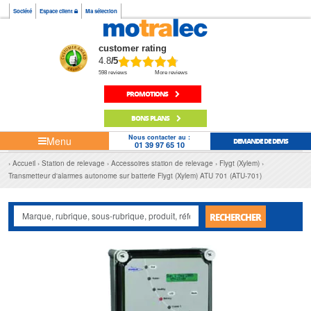
Société
Espace client
Ma sélection
customer rating
4.8
/5
598 reviews
More reviews
PROMOTIONS
BONS PLANS
Nous contacter au :
Menu
DEMANDE DE DEVIS
01 39 97 65 10
Accueil
Station de relevage
Accessoires station de relevage
Flygt (Xylem)
Transmetteur d'alarmes autonome sur batterie Flygt (Xylem) ATU 701 (ATU-701)
RECHERCHER