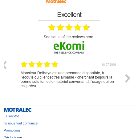
Motralec
Excellent
see some of the reviews here.
07.2026
18.07.2026
Monsieur Delhaye est une personne disponible, à
bien ri
l'écoute du client et très aimable - cherchant toujours la
bonne solution et le matériel convenant à l'usage qui en
est prévu
MOTRALEC
La société
Ils nous font confiance
Promotions
Déstockage