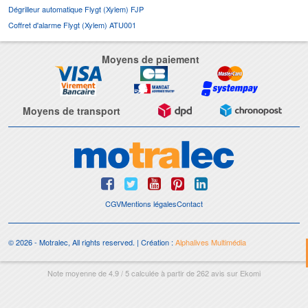
Dégrilleur automatique Flygt (Xylem) FJP
Coffret d'alarme Flygt (Xylem) ATU001
Moyens de paiement
Moyens de transport
CGV
Mentions légales
Contact
© 2026 - Motralec, All rights reserved. | Création :
Alphalives Multimédia
Note moyenne de
4.9
/
5
calculée à partir de
262
avis sur
Ekomi