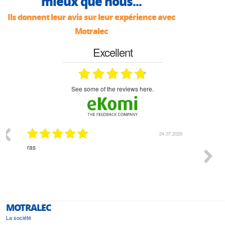
mieux que nous...
Ils donnent leur avis sur leur expérience avec
Motralec
Excellent
see some of the reviews here.
07.2026
18.07.2026
Monsieur Delhaye est une personne disponible, à
bien ri
l'écoute du client et très aimable - cherchant toujours la
bonne solution et le matériel convenant à l'usage qui en
est prévu
MOTRALEC
La société