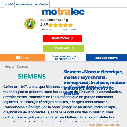
Société
Espace client
Ma sélection
customer rating
4.8
/5
598 reviews
More reviews
PROMOTIONS
BONS PLANS
Nous contacter au :
Menu
DEMANDE DE DEVIS
01 39 97 65 10
Accueil
Siemens
Siemens - Moteur électrique,
moteur asynchrone,
monophasé, triphasé, moteur
Créee en 1847, la marque Siemens est spécialisée dans les hautes
industriel, variateurs de
technologies et présente dans les secteurs de l’industrie (automatisation,
vitesse
entraînements, traitement de l'eau, mécanique de grande dimension,
logiciels), de l’énergie (énergies fossiles, énergies renouvelables,
transmission d'énergie), de la santé (imagerie médicale, radiothérapie,
diagnostics de laboratoire...), et dans le domaine des infrastructures
(efficacité énergétique, chauffage, ventilation, climatisation, détection
incendie, contrôle d'accès, gestion horaire). Dans le transport d'énergie,
Voir plus de détails