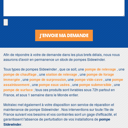
J'ENVOIE MA DEMANDE
Afin de répondre à votre de demande dans les plus brefs délais, nous nous
assurons d'avoir en permanence un stock de pompes Sidewinder.
Tous types de pompes Sidewinder , que ce soit, une
pompe de relevage
, une
pompe de chauffage
, une
station de relevage
, une
pompe de forage
immergée
, une
pompe de surpression
, une
pompe vide-cave
, une
pompe
assainissement
, une
pompe eaux usées
, une
pompe submersible
, une
pompe de surface
; tous ces produits sont livrables sous 72h partout en
France, et sous 1 semaine dans le Monde entier.
Motralec met également à votre disposition son service de réparation et
maintenance de pompe Sidewinder . Nos interventions sur toute l'Ile de
France suivant vos besoins et vos contraintes sont un gage d'efficacité, et
garantissent l'absence de perturbation de vos installations de
pompe
Sidewinder
.