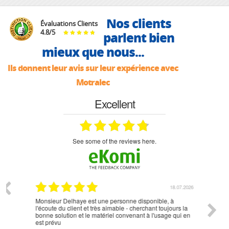
Nos clients
Évaluations Clients
4.8
/
5
parlent bien
mieux que nous...
Ils donnent leur avis sur leur expérience avec
Motralec
Excellent
see some of the reviews here.
07.2026
18.07.2026
Monsieur Delhaye est une personne disponible, à
bien ri
l'écoute du client et très aimable - cherchant toujours la
bonne solution et le matériel convenant à l'usage qui en
est prévu