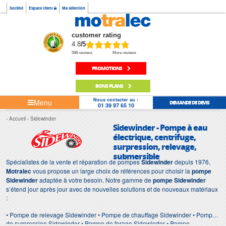
Société
Espace client
Ma sélection
customer rating
4.8
/5
598 reviews
More reviews
PROMOTIONS
BONS PLANS
Nous contacter au :
Menu
DEMANDE DE DEVIS
01 39 97 65 10
Accueil
Sidewinder
Sidewinder - Pompe à eau
électrique, centrifuge,
surpression, relevage,
submersible
Spécialistes de la vente et réparation de pompes
Sidewinder
depuis 1976,
Motralec
vous propose un large choix de références pour choisir la
pompe
Sidewinder
adaptée à votre besoin. Notre gamme de
pompe Sidewinder
s’étend jour après jour avec de nouvelles solutions et de nouveaux matériaux
:
• Pompe de relevage Sidewinder • Pompe de chauffage Sidewinder • Pompe
de surpression Sidewinder • Pompe de forage Sidewinder • Pompe