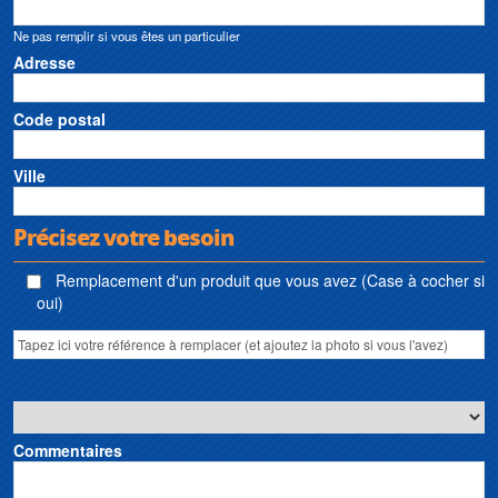
traitement d’eau Sidewinder • Sanibroyeur Sidewinder • Broyeur sanitaire
Ne pas remplir si vous êtes un particulier
Sidewinder • Pumpen Sidewinder
Adresse
Code postal
Ville
Précisez votre besoin
Remplacement d'un produit que vous avez (Case à cocher si
oui)
Commentaires