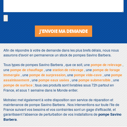
J'ENVOIE MA DEMANDE
Afin de répondre à votre de demande dans les plus brefs délais, nous nous
assurons d'avoir en permanence un stock de pompes Savino Barbera.
Tous types de pompes Savino Barbera , que ce soit, une
pompe de relevage
,
une
pompe de chauffage
, une
station de relevage
, une
pompe de forage
immergée
, une
pompe de surpression
, une
pompe vide-cave
, une
pompe
assainissement
, une
pompe eaux usées
, une
pompe submersible
, une
pompe de surface
; tous ces produits sont livrables sous 72h partout en
France, et sous 1 semaine dans le Monde entier.
Motralec met également à votre disposition son service de réparation et
maintenance de pompe Savino Barbera . Nos interventions sur toute l'Ile de
France suivant vos besoins et vos contraintes sont un gage d'efficacité, et
garantissent l'absence de perturbation de vos installations de
pompe Savino
Barbera
.