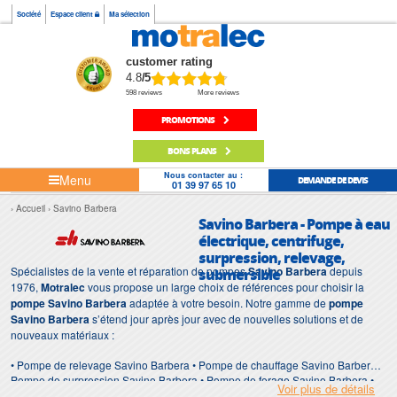
Société
Espace client
Ma sélection
customer rating
4.8
/5
598 reviews
More reviews
PROMOTIONS
BONS PLANS
Nous contacter au :
Menu
DEMANDE DE DEVIS
01 39 97 65 10
Accueil
Savino Barbera
Savino Barbera - Pompe à eau
électrique, centrifuge,
surpression, relevage,
Spécialistes de la vente et réparation de pompes
Savino Barbera
depuis
submersible
1976,
Motralec
vous propose un large choix de références pour choisir la
pompe Savino Barbera
adaptée à votre besoin. Notre gamme de
pompe
Savino Barbera
s’étend jour après jour avec de nouvelles solutions et de
nouveaux matériaux :
• Pompe de relevage Savino Barbera • Pompe de chauffage Savino Barbera •
Pompe de surpression Savino Barbera • Pompe de forage Savino Barbera •
Voir plus de détails
Pompe d'intervention Savino Barbera • Pompe de chantier Savino Barbera •