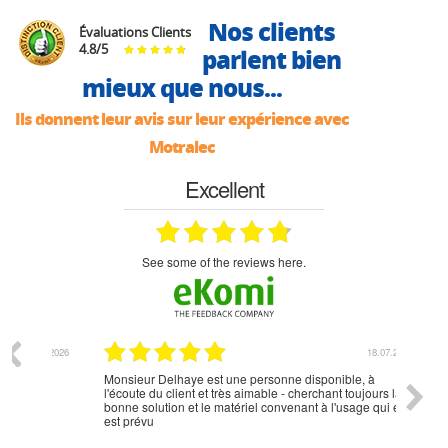
Nos clients
Évaluations Clients
4.8
/
5
parlent bien
mieux que nous...
Ils donnent leur avis sur leur expérience avec
Motralec
Excellent
see some of the reviews here.
07.2026
18.07.2026
Monsieur Delhaye est une personne disponible, à
bien ri
l'écoute du client et très aimable - cherchant toujours la
bonne solution et le matériel convenant à l'usage qui en
est prévu