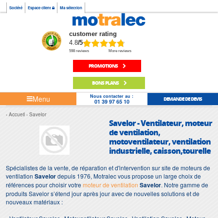
Société
Espace client
Ma sélection
customer rating
4.8
/5
598 reviews
More reviews
PROMOTIONS
BONS PLANS
Nous contacter au :
Menu
DEMANDE DE DEVIS
01 39 97 65 10
Accueil
Savelor
Savelor - Ventilateur, moteur
de ventilation,
motoventilateur, ventilation
industrielle, caisson,tourelle
Spécialistes de la vente, de réparation et d'intervention sur site de moteurs de
ventilation
Savelor
depuis 1976, Motralec vous propose un large choix de
références pour choisir votre
moteur de ventilation
Savelor
. Notre gamme de
produits Savelor s’étend jour après jour avec de nouvelles solutions et de
nouveaux matériaux :