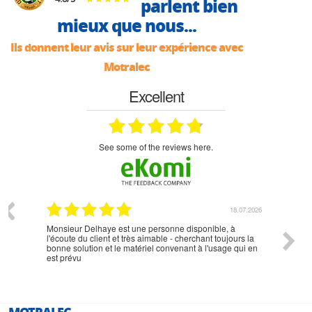
parlent bien
mieux que nous...
Ils donnent leur avis sur leur expérience avec
Motralec
Excellent
see some of the reviews here.
07.2026
18.07.2026
Monsieur Delhaye est une personne disponible, à
bien ri
l'écoute du client et très aimable - cherchant toujours la
bonne solution et le matériel convenant à l'usage qui en
est prévu
MOTRALEC