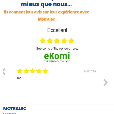
mieux que nous...
Ils donnent leur avis sur leur expérience avec
Motralec
Excellent
see some of the reviews here.
24.07.2026
18.07.2026
Monsieur Delhaye est une personne disponible, à
bien 
l'écoute du client et très aimable - cherchant toujours la
bonne solution et le matériel convenant à l'usage qui en
est prévu
MOTRALEC
La société