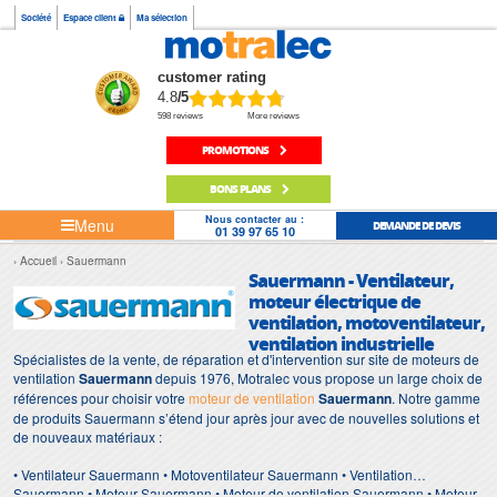
Société
Espace client
Ma sélection
customer rating
4.8
/5
598 reviews
More reviews
PROMOTIONS
BONS PLANS
Nous contacter au :
Menu
DEMANDE DE DEVIS
01 39 97 65 10
Accueil
Sauermann
Sauermann - Ventilateur,
moteur électrique de
ventilation, motoventilateur,
ventilation industrielle
Spécialistes de la vente, de réparation et d'intervention sur site de moteurs de
ventilation
Sauermann
depuis 1976, Motralec vous propose un large choix de
références pour choisir votre
moteur de ventilation
Sauermann
. Notre gamme
de produits Sauermann s’étend jour après jour avec de nouvelles solutions et
de nouveaux matériaux :
• Ventilateur Sauermann • Motoventilateur Sauermann • Ventilation
Sauermann • Moteur Sauermann • Moteur de ventilation Sauermann • Moteur