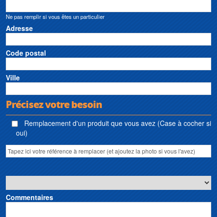
électrique 220v Sauermann • Moteur électrique 380v Sauermann • Motor
electric Sauermann • Motore elettrico Sauermann • Elektromotor Sauermann •
Ne pas remplir si vous êtes un particulier
Motor eléctrico Sauermann
Adresse
Code postal
Ville
Précisez votre besoin
Remplacement d'un produit que vous avez (Case à cocher si
oui)
Commentaires