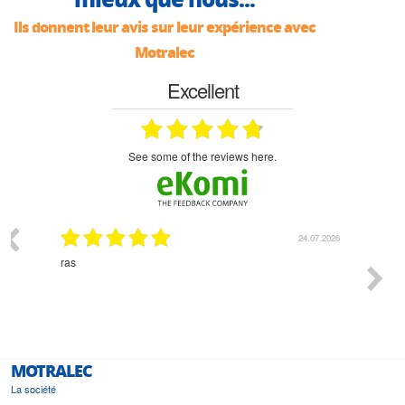
Ils donnent leur avis sur leur expérience avec
Motralec
Excellent
see some of the reviews here.
03.2026
24.07.2026
n
ras
Monsie
 géré
l'écout
le
bonne 
i a été
est pr
MOTRALEC
La société