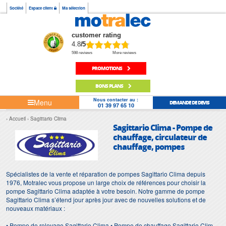
Société
Espace client
Ma sélection
customer rating
4.8
/5
598 reviews
More reviews
PROMOTIONS
BONS PLANS
Nous contacter au :
Menu
DEMANDE DE DEVIS
01 39 97 65 10
Accueil
Sagittario Clima
Sagittario Clima - Pompe de
chauffage, circulateur de
chauffage, pompes
Spécialistes de la vente et réparation de pompes Sagittario Clima depuis
1976, Motralec vous propose un large choix de références pour choisir la
pompe Sagittario Clima adaptée à votre besoin. Notre gamme de pompe
Sagittario Clima s’étend jour après jour avec de nouvelles solutions et de
nouveaux matériaux :
• Pompe de relevage Sagittario Clima • Pompe de chauffage Sagittario Clima •