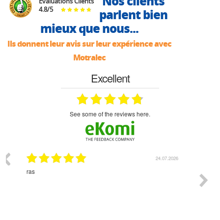
Nos clients
Évaluations Clients
4.8
/
5
parlent bien
mieux que nous...
Ils donnent leur avis sur leur expérience avec
Motralec
Excellent
see some of the reviews here.
07.2026
18.07.2026
Monsieur Delhaye est une personne disponible, à
bien ri
l'écoute du client et très aimable - cherchant toujours la
bonne solution et le matériel convenant à l'usage qui en
est prévu