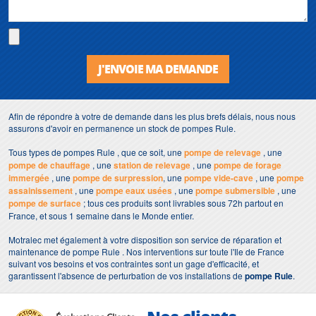
J'ENVOIE MA DEMANDE
Afin de répondre à votre de demande dans les plus brefs délais, nous nous
assurons d'avoir en permanence un stock de pompes Rule.
Tous types de pompes Rule , que ce soit, une
pompe de relevage
, une
pompe de chauffage
, une
station de relevage
, une
pompe de forage
immergée
, une
pompe de surpression
, une
pompe vide-cave
, une
pompe
assainissement
, une
pompe eaux usées
, une
pompe submersible
, une
pompe de surface
; tous ces produits sont livrables sous 72h partout en
France, et sous 1 semaine dans le Monde entier.
Motralec met également à votre disposition son service de réparation et
maintenance de pompe Rule . Nos interventions sur toute l'Ile de France
suivant vos besoins et vos contraintes sont un gage d'efficacité, et
garantissent l'absence de perturbation de vos installations de
pompe Rule
.