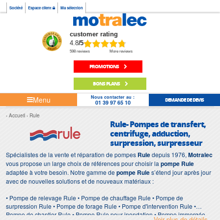
Société
Espace client
Ma sélection
customer rating
4.8
/5
598 reviews
More reviews
PROMOTIONS
BONS PLANS
Nous contacter au :
Menu
DEMANDE DE DEVIS
01 39 97 65 10
Accueil
Rule
Rule- Pompes de transfert,
centrifuge, adduction,
surpression, surpresseur
Spécialistes de la vente et réparation de pompes
Rule
depuis 1976,
Motralec
vous propose un large choix de références pour choisir la
pompe Rule
adaptée à votre besoin. Notre gamme de
pompe Rule
s’étend jour après jour
avec de nouvelles solutions et de nouveaux matériaux :
• Pompe de relevage Rule • Pompe de chauffage Rule • Pompe de
surpression Rule • Pompe de forage Rule • Pompe d'intervention Rule •
Pompe de chantier Rule • Pompe Rule pour inondation • Pompe immergée
Voir plus de détails