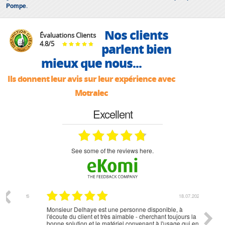
Pompe
.
Nos clients
Évaluations Clients
4.8
/
5
parlent bien
mieux que nous...
Ils donnent leur avis sur leur expérience avec
Motralec
Excellent
see some of the reviews here.
07.2026
18.07.2026
Monsieur Delhaye est une personne disponible, à
bien ri
l'écoute du client et très aimable - cherchant toujours la
bonne solution et le matériel convenant à l'usage qui en