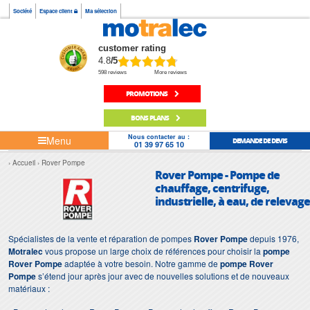
Société
Espace client
Ma sélection
customer rating
4.8
/5
598 reviews
More reviews
PROMOTIONS
BONS PLANS
Nous contacter au :
Menu
DEMANDE DE DEVIS
01 39 97 65 10
Accueil
Rover Pompe
Rover Pompe - Pompe de
chauffage, centrifuge,
industrielle, à eau, de relevage
Spécialistes de la vente et réparation de pompes
Rover Pompe
depuis 1976,
Motralec
vous propose un large choix de références pour choisir la
pompe
Rover Pompe
adaptée à votre besoin. Notre gamme de
pompe Rover
Pompe
s’étend jour après jour avec de nouvelles solutions et de nouveaux
matériaux :