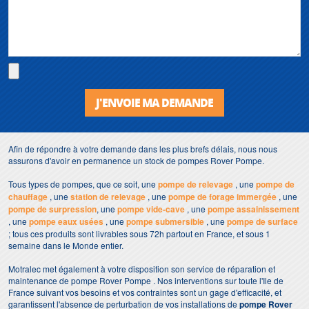
J'ENVOIE MA DEMANDE
Afin de répondre à votre demande dans les plus brefs délais, nous nous
assurons d'avoir en permanence un stock de pompes Rover Pompe.
Tous types de pompes, que ce soit, une
pompe de relevage
, une
pompe de
chauffage
, une
station de relevage
, une
pompe de forage immergée
, une
pompe de surpression
, une
pompe vide-cave
, une
pompe assainissement
, une
pompe eaux usées
, une
pompe submersible
, une
pompe de surface
; tous ces produits sont livrables sous 72h partout en France, et sous 1
semaine dans le Monde entier.
Motralec met également à votre disposition son service de réparation et
maintenance de pompe Rover Pompe . Nos interventions sur toute l'Ile de
France suivant vos besoins et vos contraintes sont un gage d'efficacité, et
garantissent l'absence de perturbation de vos installations de
pompe Rover