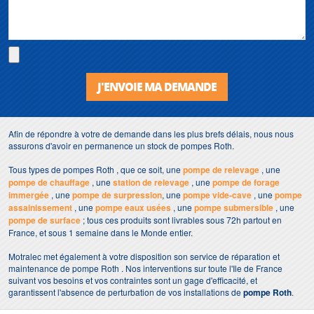
J'ENVOIE MA DEMANDE
Afin de répondre à votre de demande dans les plus brefs délais, nous nous
assurons d'avoir en permanence un stock de pompes Roth.
Tous types de pompes Roth , que ce soit, une
pompe de relevage
, une
pompe de chauffage
, une
station de relevage
, une
pompe de forage
immergée
, une
pompe de surpression
, une
pompe vide-cave
, une
pompe
assainissement
, une
pompe eaux usées
, une
pompe submersible
, une
pompe de surface
; tous ces produits sont livrables sous 72h partout en
France, et sous 1 semaine dans le Monde entier.
Motralec met également à votre disposition son service de réparation et
maintenance de pompe Roth . Nos interventions sur toute l'Ile de France
suivant vos besoins et vos contraintes sont un gage d'efficacité, et
garantissent l'absence de perturbation de vos installations de
pompe Roth
.