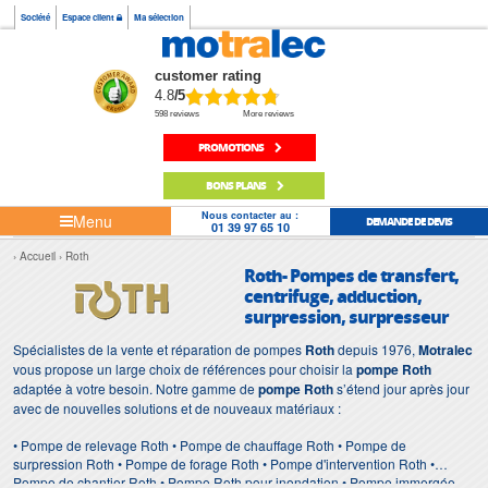
Société
Espace client
Ma sélection
customer rating
4.8
/5
598 reviews
More reviews
PROMOTIONS
BONS PLANS
Nous contacter au :
Menu
DEMANDE DE DEVIS
01 39 97 65 10
Accueil
Roth
Roth- Pompes de transfert,
centrifuge, adduction,
surpression, surpresseur
Spécialistes de la vente et réparation de pompes
Roth
depuis 1976,
Motralec
vous propose un large choix de références pour choisir la
pompe Roth
adaptée à votre besoin. Notre gamme de
pompe Roth
s’étend jour après jour
avec de nouvelles solutions et de nouveaux matériaux :
• Pompe de relevage Roth • Pompe de chauffage Roth • Pompe de
surpression Roth • Pompe de forage Roth • Pompe d'intervention Roth •
Pompe de chantier Roth • Pompe Roth pour inondation • Pompe immergée