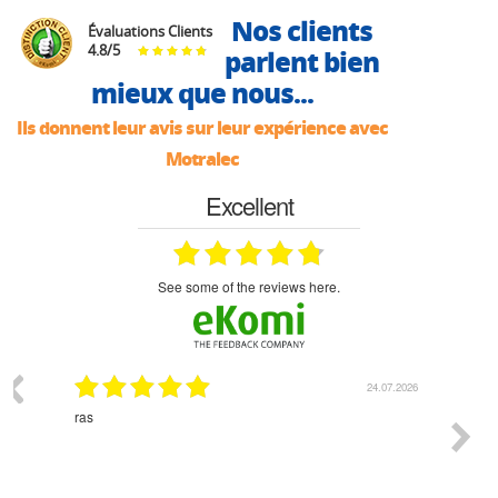
Nos clients
Évaluations Clients
4.8
/
5
parlent bien
mieux que nous...
Ils donnent leur avis sur leur expérience avec
Motralec
Excellent
see some of the reviews here.
03.2026
24.07.2026
n
ras
Monsie
 géré
l'écout
le
bonne 
i a été
est pr