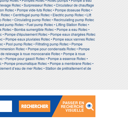
e pump Rotec • Pompes Rotec • Rotec pumps • Pompe à eau
levage Rotec • Surpresseur Rotec • Circulateur de chauffage
ion Rotec • Pompe vide-futs Rotec • Pompe doseuse Rotec •
otec • Centrifugal pump Rotec • Electric pump Rotec • Lift
 Rotec • Circulating pump Rotec • Recirculating pump Rotec
d pump Rotec • Fuel pump Rotec • Lifting Station Rotec •
 Rotec • Bomba sumergible Rotec • Pompe a eau Rotec •
ec • Pompe d'épuisement Rotec • Pompe eaux chargées Rotec
ec • Pompe eaux pluviales Rotec • Pompe eaux vannes Rotec
ec • Pool pump Rotec • Filtrating pump Rotec • Pompe
a immersion Rotec • Pompe pour condensats Rotec • Pompe
e de relevage à roue monocanale Rotec • Pompe à roue
tec • Pompe pour gasoil Rotec • Pompe a essence Rotec •
tec • Pompe pneumatique Rotec • Pompe a membrane Rotec •
lement d’eau de mer Rotec • Station de prétraitement et de
PASSER EN
RECHERCHER
RECHERCHE
VISUELLE