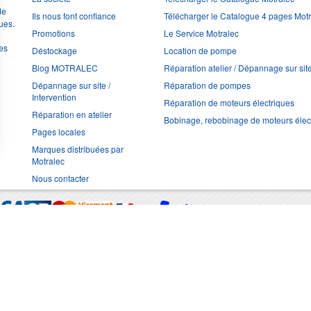
de
Ils nous font confiance
Télécharger le Catalogue 4 pages Mot
ues.
Promotions
Le Service Motralec
les
Déstockage
Location de pompe
Blog MOTRALEC
Réparation atelier / Dépannage sur sit
Dépannage sur site /
Réparation de pompes
Intervention
Réparation de moteurs électriques
Réparation en atelier
Bobinage, rebobinage de moteurs élec
Pages locales
Marques distribuées par
Motralec
Nous contacter
Moyens de trans
Multimédia