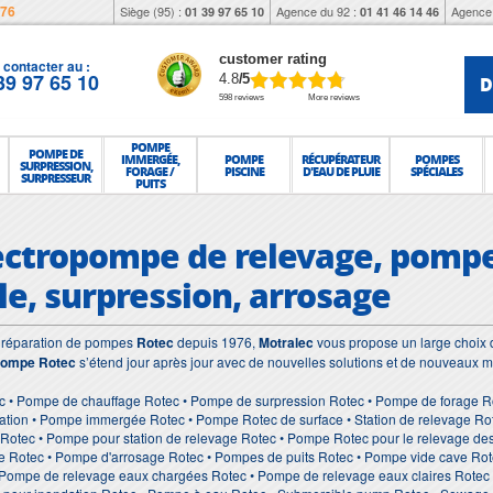
976
Siège (95) :
Agence du 92 :
Agence 
01 39 97 65 10
01 41 46 14 46
customer rating
contacter au :
39 97 65 10
D
4.8
/5
598 reviews
More reviews
POMPE
POMPE DE
IMMERGÉE,
POMPE
RÉCUPÉRATEUR
POMPES
SURPRESSION,
FORAGE /
PISCINE
D'EAU DE PLUIE
SPÉCIALES
SURPRESSEUR
PUITS
lectropompe de relevage, pompe
le, surpression, arrosage
et réparation de pompes
Rotec
depuis 1976,
Motralec
vous propose un large choix d
ompe Rotec
s’étend jour après jour avec de nouvelles solutions et de nouveaux m
c • Pompe de chauffage Rotec • Pompe de surpression Rotec • Pompe de forage Ro
tion • Pompe immergée Rotec • Pompe Rotec de surface • Station de relevage Rot
 Rotec • Pompe pour station de relevage Rotec • Pompe Rotec pour le relevage d
ie Rotec • Pompe d'arrosage Rotec • Pompes de puits Rotec • Pompe vide cave Ro
Pompe de relevage eaux chargées Rotec • Pompe de relevage eaux claires Rotec