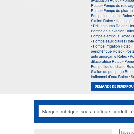
evacuation Rotec • Pompe
Rotec • Pompe de relevage
Rotec • Pompe de piscine 
Pompe industrielle Rotec 
Station Rotec • Heating p
• Drilling pump Rotec • H
Bomba de elevacion Rotec
Pompe électrique Rotec •
• Pompe eaux claires Rot
• Pompe irrigation Rotec 
périphérique Rotec • Pos
auto amorçante Rotec • P
dilacératrice Rotec • Pom
Pompe liquide chaud Rote
Station de pompage Rotec 
traitement d’eau Rotec • 
DEMANDE DE DEVIS POU