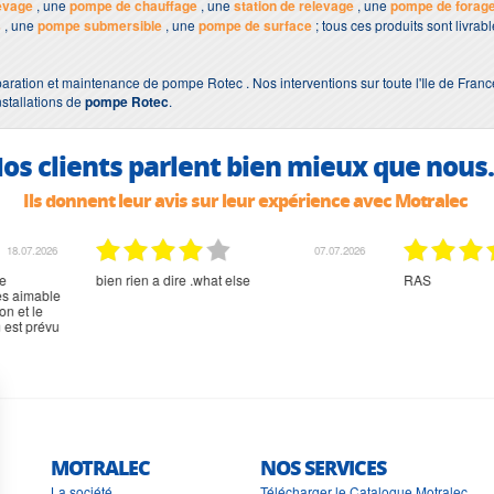
evage
, une
pompe de chauffage
, une
station de relevage
, une
pompe de forag
s
, une
pompe submersible
, une
pompe de surface
; tous ces produits sont livra
aration et maintenance de pompe Rotec . Nos interventions sur toute l'Ile de Franc
nstallations de
pompe Rotec
.
os clients parlent bien mieux que nous.
Ils donnent leur avis sur leur expérience avec Motralec
02.07.2026
02.07.2026
rien à signaler, très content
MOTRALEC
NOS SERVICES
La société
Télécharger le Catalogue Motralec