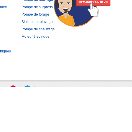
ralec
Pompe de surpression
Pompe de forage
Station de relevage
e
Pompe de chauffage
Moteur électrique
triques
port
CGV
Mentions légales
Contact