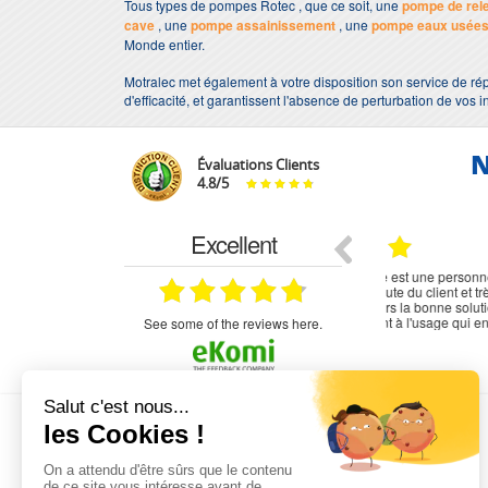
Tous types de pompes Rotec , que ce soit, une
pompe de rel
cave
, une
pompe assainissement
, une
pompe eaux usée
Monde entier.
Motralec met également à votre disposition son service de rép
d'efficacité, et garantissent l'absence de perturbation de vos i
N
Évaluations Clients
4.8
/
5
Excellent
18.07.2026
07.07.2026
ne
bien rien a dire .what else
RAS
très aimable
on et le
n est prévu
see some of the reviews here.
L'EXPERTISE MOTRALEC
Depuis 1976
, nous sommes
les spécialistes numéro 1 en