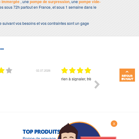
e immergée
, une
pompe de surpression
, une
pompe vide-
bles sous 72h partout en France, et sous 1 semaine dans le
e suivant vos besoins et vos contraintes sont un gage
..
01.07.2026
RETOUR
Commande et délais parfait
Très bon suivi et très bon
EN HAUT
X
TOP PRODUITS
Pompe de relevage