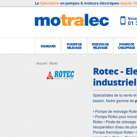
Le
Spécialiste
en pompes & moteurs électriques
depuis 1
Nous 
01 
POMPE DE
STATION DE
POMPE DE
MARQUES
RELEVAGE
RELEVAGE
CHAUFFAGE
Accueil
Rotec
Rotec - E
industriel
Spécialistes de la vente 
besoin. Notre gamme de
p
• Pompe de relevage Rote
• Pompe Rotec pour inonda
Rotec • Poste de relevage
recuperation d'eau de plu
Pompe thermique Rotec • 