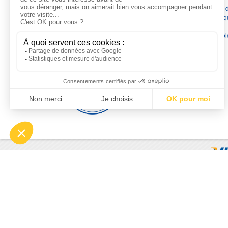
France
en pompes de relevage, station de relevage, pompe 
chauffage, suppression, forage, immergée et moteurs électriq
Nous assurons
la vente, la réparation, l'installation et le
dépannage
, tout en travaillant avec les marques les plus fiab
du marché.
Moyens de paiement
© 2026 - Motralec, All rights reserved. | Création :
Alphalives 