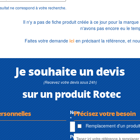
sultat ne correspond à votre recherche.
Il n'y a pas de fiche produit créée à ce jour pour la marque
n'avons pas encore eu le temp
Faites votre demande
ici
en précisant la référence, et nou
Je souhaite un devis
(Recevez votre devis sous 24h)
sur un produit Rotec
ersonnelles
Nom
Précisez votre besoin
*
Remplacement d'un produit 
Prénom