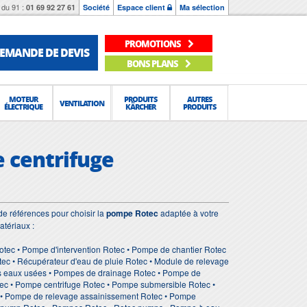
du 91 :
01 69 92 27 61
Société
Espace client
Ma sélection
PROMOTIONS
EMANDE DE DEVIS
BONS PLANS
MOTEUR
PRODUITS
AUTRES
VENTILATION
ÉLECTRIQUE
KÄRCHER
PRODUITS
 centrifuge
e références pour choisir la
pompe Rotec
adaptée à votre
atériaux :
tec • Pompe d'intervention Rotec • Pompe de chantier Rotec
ec • Récupérateur d'eau de pluie Rotec • Module de relevage
es eaux usées • Pompes de drainage Rotec • Pompe de
tec • Pompe centrifuge Rotec • Pompe submersible Rotec •
 • Pompe de relevage assainissement Rotec • Pompe