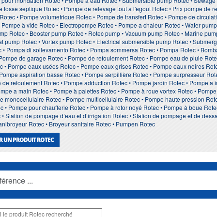
 pour inondation Rotec • Pompe à eau Rotec • Submersible pump Rotec • Sewag
 fosse septique Rotec • Pompe de relevage tout a l'egout Rotec • Prix pompe de re
Rotec • Pompe volumetrique Rotec • Pompe de transfert Rotec • Pompe de circulat
• Pompe à vide Rotec • Electropompe Rotec • Pompe a chaleur Rotec • Water pump R
ump Rotec • Booster pump Rotec • Rotec pump • Vacuum pump Rotec • Marine pump
eat pump Rotec • Vortex pump Rotec • Electrical submersible pump Rotec • Submerge
 • Pompa di sollevamento Rotec • Pompa sommersa Rotec • Pompa Rotec • Bomba
 Pompe de garage Rotec • Pompe de refoulement Rotec • Pompe eau de pluie Rot
ec • Pompe eaux usées Rotec • Pompe eaux grises Rotec • Pompe eaux noires Rot
• Pompe aspiration basse Rotec • Pompe serpillière Rotec • Pompe surpresseur Rot
te de refoulement Rotec • Pompe adduction Rotec • Pompe jardin Rotec • Pompe 
ompe a main Rotec • Pompe à palettes Rotec • Pompe à roue vortex Rotec • Pomp
pe monocellulaire Rotec • Pompe multicellulaire Rotec • Pompe haute pression Ro
c • Pompe pour chaufferie Rotec • Pompe à rotor noyé Rotec • Pompe à boue Ro
• Station de pompage d’eau et d’irrigation Rotec • Station de pompage et de dessa
Sanibroyeur Rotec • Broyeur sanitaire Rotec • Pumpen Rotec
R UN PRODUIT ROTEC