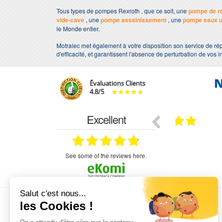
Tous types de pompes Rexroth , que ce soit, une
pompe de r
vide-cave
, une
pompe assainissement
, une
pompe eaux 
le Monde entier.
Motralec met également à votre disposition son service de rép
d'efficacité, et garantissent l'absence de perturbation de vos i
N
Évaluations Clients
4.8
/
5
Excellent
18.07.2026
07.07.2026
ne
bien rien a dire .what else
RAS
très aimable
on et le
n est prévu
see some of the reviews here.
L'EXPERTISE MOTRALEC