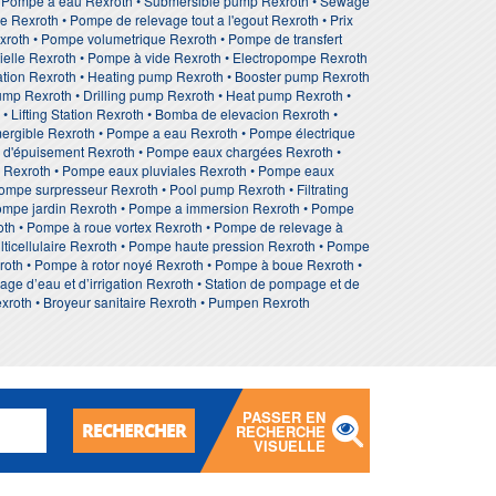
• Pompe à eau Rexroth • Submersible pump Rexroth • Sewage
Rexroth • Pompe de relevage tout a l'egout Rexroth • Prix
xroth • Pompe volumetrique Rexroth • Pompe de transfert
ielle Rexroth • Pompe à vide Rexroth • Electropompe Rexroth
tation Rexroth • Heating pump Rexroth • Booster pump Rexroth
mp Rexroth • Drilling pump Rexroth • Heat pump Rexroth •
 Lifting Station Rexroth • Bomba de elevacion Rexroth •
rgible Rexroth • Pompe a eau Rexroth • Pompe électrique
 d'épuisement Rexroth • Pompe eaux chargées Rexroth •
 Rexroth • Pompe eaux pluviales Rexroth • Pompe eaux
ompe surpresseur Rexroth • Pool pump Rexroth • Filtrating
Pompe jardin Rexroth • Pompe a immersion Rexroth • Pompe
th • Pompe à roue vortex Rexroth • Pompe de relevage à
ticellulaire Rexroth • Pompe haute pression Rexroth • Pompe
roth • Pompe à rotor noyé Rexroth • Pompe à boue Rexroth •
 d’eau et d’irrigation Rexroth • Station de pompage et de
exroth • Broyeur sanitaire Rexroth • Pumpen Rexroth
PASSER EN
RECHERCHER
RECHERCHE
VISUELLE