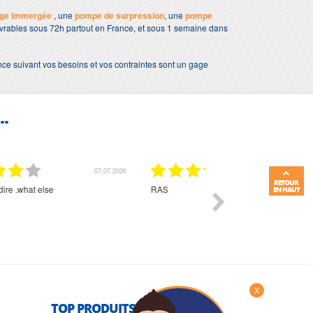
age immergée
, une
pompe de surpression
, une
pompe
livrables sous 72h partout en France, et sous 1 semaine dans
nce suivant vos besoins et vos contraintes sont un gage
..
01.07.2026
RETOUR
Commande et délais parfait
Très bon suivi et très bon
EN HAUT
X
TOP PRODUITS