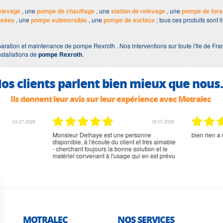
elevage
, une
pompe de chauffage
, une
station de relevage
, une
pompe de for
usées
, une
pompe submersible
, une
pompe de surface
; tous ces produits sont 
aration et maintenance de pompe Rexroth . Nos interventions sur toute l'Ile de Fra
nstallations de
pompe Rexroth
.
os clients parlent bien mieux que nous.
Ils donnent leur avis sur leur expérience avec Motralec
02.07.2026
02.07.2026
rien à signaler, très content
MOTRALEC
NOS SERVICES