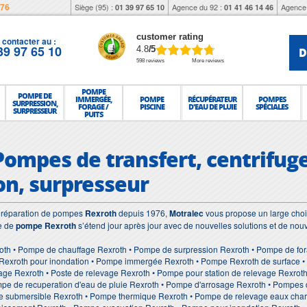
976
Siège (95) :
Agence du 92 :
Agence 
01 39 97 65 10
01 41 46 14 46
customer rating
contacter au :
39 97 65 10
D
4.8
/5
598 reviews
More reviews
POMPE
POMPE DE
IMMERGÉE,
POMPE
RÉCUPÉRATEUR
POMPES
SURPRESSION,
FORAGE /
PISCINE
D'EAU DE PLUIE
SPÉCIALES
SURPRESSEUR
PUITS
Pompes de transfert, centrifuge
on, surpresseur
et réparation de pompes
Rexroth
depuis 1976,
Motralec
vous propose un large choix
e de
pompe Rexroth
s’étend jour après jour avec de nouvelles solutions et de nou
oth • Pompe de chauffage Rexroth • Pompe de surpression Rexroth • Pompe de for
Rexroth pour inondation • Pompe immergée Rexroth • Pompe Rexroth de surface • S
age Rexroth • Poste de relevage Rexroth • Pompe pour station de relevage Rexro
pe de recuperation d'eau de pluie Rexroth • Pompe d'arrosage Rexroth • Pompes 
e submersible Rexroth • Pompe thermique Rexroth • Pompe de relevage eaux char