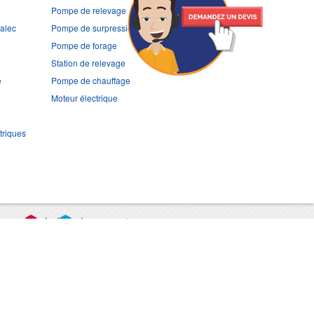
Pompe de relevage
ralec
Pompe de surpression
Pompe de forage
Station de relevage
e
Pompe de chauffage
Moteur électrique
triques
port
CGV
Mentions légales
Contact