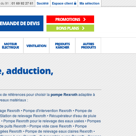
du 91 :
01 69 92 27 61
Société
Espace client
Ma sélection
PROMOTIONS
EMANDE DE DEVIS
BONS PLANS
MOTEUR
PRODUITS
AUTRES
VENTILATION
ÉLECTRIQUE
KÄRCHER
PRODUITS
, adduction,
 de références pour choisir la
pompe Rexroth
adaptée à
veaux matériaux :
age Rexroth • Pompe d'intervention Rexroth • Pompe de
tation de relevage Rexroth • Récupérateur d'eau de pluie
th • Pompe Rexroth pour le relevage des eaux usées • Pompes
de puits Rexroth • Pompe vide cave Rexroth • Pompe
gées Rexroth • Pompe de relevage eaux claires Rexroth •