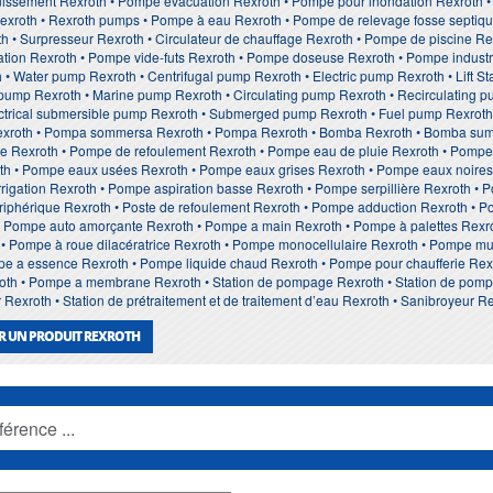
issement Rexroth • Pompe evacuation Rexroth • Pompe pour inondation Rexroth 
roth • Rexroth pumps • Pompe à eau Rexroth • Pompe de relevage fosse septique 
 • Surpresseur Rexroth • Circulateur de chauffage Rexroth • Pompe de piscine Re
ation Rexroth • Pompe vide-futs Rexroth • Pompe doseuse Rexroth • Pompe industr
 • Water pump Rexroth • Centrifugal pump Rexroth • Electric pump Rexroth • Lift S
ump Rexroth • Marine pump Rexroth • Circulating pump Rexroth • Recirculating pu
ctrical submersible pump Rexroth • Submerged pump Rexroth • Fuel pump Rexroth •
xroth • Pompa sommersa Rexroth • Pompa Rexroth • Bomba Rexroth • Bomba sume
e Rexroth • Pompe de refoulement Rexroth • Pompe eau de pluie Rexroth • Pompe
th • Pompe eaux usées Rexroth • Pompe eaux grises Rexroth • Pompe eaux noires
rigation Rexroth • Pompe aspiration basse Rexroth • Pompe serpillière Rexroth • P
iphérique Rexroth • Poste de refoulement Rexroth • Pompe adduction Rexroth • 
• Pompe auto amorçante Rexroth • Pompe a main Rexroth • Pompe à palettes Rexro
 Pompe à roue dilacératrice Rexroth • Pompe monocellulaire Rexroth • Pompe mul
pe a essence Rexroth • Pompe liquide chaud Rexroth • Pompe pour chaufferie Rex
h • Pompe a membrane Rexroth • Station de pompage Rexroth • Station de pompage
Rexroth • Station de prétraitement et de traitement d’eau Rexroth • Sanibroyeur R
R UN PRODUIT REXROTH