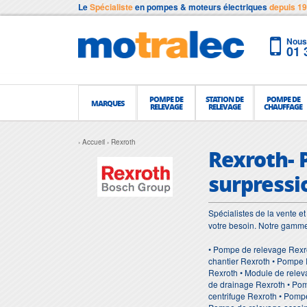
Le
Spécialiste
en pompes & moteurs électriques
depuis 1
Nous 
01 
POMPE DE
STATION DE
POMPE DE
MARQUES
RELEVAGE
RELEVAGE
CHAUFFAGE
Accueil
Rexroth
Rexroth- 
surpressi
Spécialistes de la vente 
votre besoin. Notre gamm
• Pompe de relevage Rexr
chantier Rexroth • Pompe 
Rexroth • Module de relev
de drainage Rexroth • Pom
centrifuge Rexroth • Pomp