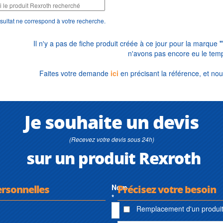
sultat ne correspond à votre recherche.
Il n'y a pas de fiche produit créée à ce jour pour la marque
n'avons pas encore eu le temp
Faites votre demande
ici
en précisant la référence, et nou
Je souhaite un devis
(Recevez votre devis sous 24h)
sur un produit Rexroth
ersonnelles
Nom
Précisez votre besoin
*
Remplacement d'un produit 