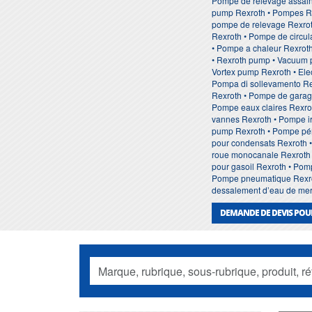
Pompe de relevage assain
pump Rexroth • Pompes Rex
pompe de relevage Rexroth
Rexroth • Pompe de circul
• Pompe a chaleur Rexroth
• Rexroth pump • Vacuum p
Vortex pump Rexroth • Ele
Pompa di sollevamento Re
Rexroth • Pompe de garag
Pompe eaux claires Rexro
vannes Rexroth • Pompe ir
pump Rexroth • Pompe pér
pour condensats Rexroth 
roue monocanale Rexroth •
pour gasoil Rexroth • Pom
Pompe pneumatique Rexrot
dessalement d’eau de mer 
DEMANDE DE DEVIS POU