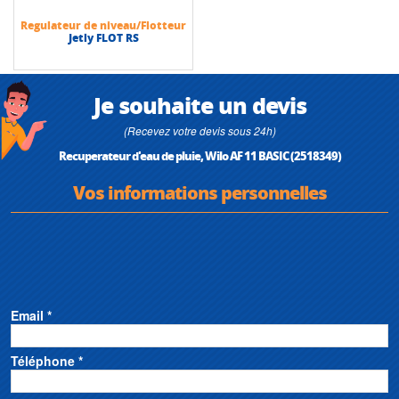
Caractéristiques techniques
Regulateur de niveau/Flotteur
• Alimentation : 3~400 V, 50 Hz
Jetly FLOT RS
• Température du fluide max : de +5 °C à +35 °C
• Pression de service max : 8 bars
• Réservoir de réalimentation : 400 l
• Indice de protection : IP 54
Je souhaite un devis
• Hauteur max (HMT) : 41 m
• Débit max : 4,2 m3/h
(Recevez votre devis sous 24h)
Recuperateur d'eau de pluie, Wilo AF 11 BASIC (2518349)
Vos informations personnelles
Email *
Téléphone *