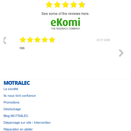
see some of the reviews here.
03.2026
24.07.2026
n
ras
Monsie
 géré
l'écout
le
bonne 
i a été
est pr
MOTRALEC
La société
Ils nous font confiance
Promotions
Déstockage
Blog MOTRALEC
Dépannage sur site / Intervention
Réparation en atelier