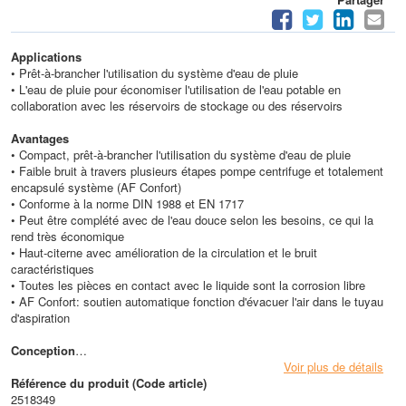
Applications
• Prêt-à-brancher l'utilisation du système d'eau de pluie
• L'eau de pluie pour économiser l'utilisation de l'eau potable en
collaboration avec les réservoirs de stockage ou des réservoirs
Avantages
• Compact, prêt-à-brancher l'utilisation du système d'eau de pluie
• Faible bruit à travers plusieurs étapes pompe centrifuge et totalement
encapsulé système (AF Confort)
• Conforme à la norme DIN 1988 et EN 1717
• Peut être complété avec de l'eau douce selon les besoins, ce qui la
rend très économique
• Haut-citerne avec amélioration de la circulation et le bruit
caractéristiques
• Toutes les pièces en contact avec le liquide sont la corrosion libre
• AF Confort: soutien automatique fonction d'évacuer l'air dans le tuyau
d'aspiration
Conception
• Prêt-à-brancher la pompe unique système d'approvisionnement en eau
Voir plus de détails
comme module compact pour une famille de maisons
Référence du produit (Code article)
• Entièrement automatique de l'eau de pluie approvisionnement du sous-
2518349