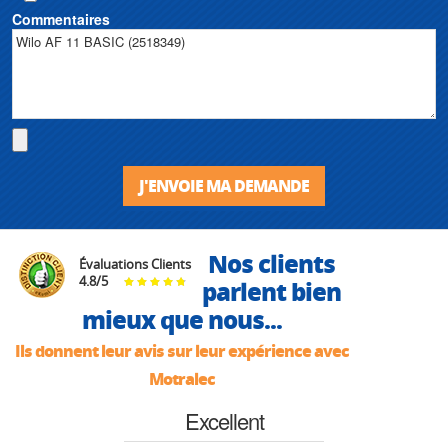
Commentaires
J'ENVOIE MA DEMANDE
Nos clients
Évaluations Clients
4.8
/
5
parlent bien
mieux que nous...
Ils donnent leur avis sur leur expérience avec
Motralec
Excellent