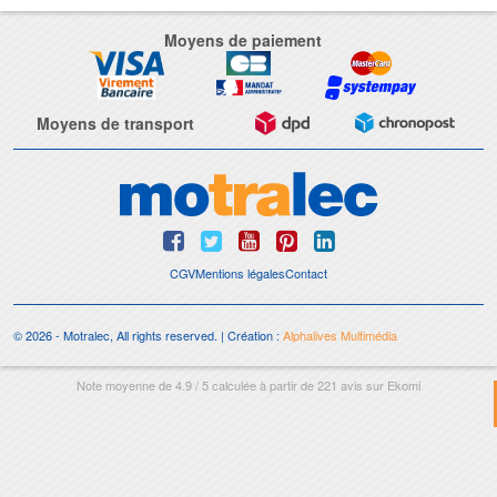
Moyens de paiement
Moyens de transport
CGV
Mentions légales
Contact
© 2026 - Motralec, All rights reserved. | Création :
Alphalives Multimédia
Note moyenne de
4.9
/
5
calculée à partir de
221
avis sur
Ekomi