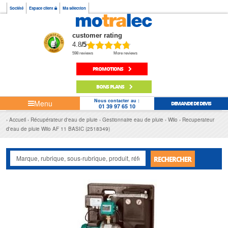
Société
Espace client
Ma sélection
customer rating
4.8
/5
598 reviews
More reviews
PROMOTIONS
BONS PLANS
Nous contacter au :
Menu
DEMANDE DE DEVIS
01 39 97 65 10
Accueil
Récupérateur d'eau de pluie
Gestionnaire eau de pluie
Wilo
Recuperateur
d'eau de pluie Wilo AF 11 BASIC (2518349)
RECHERCHER