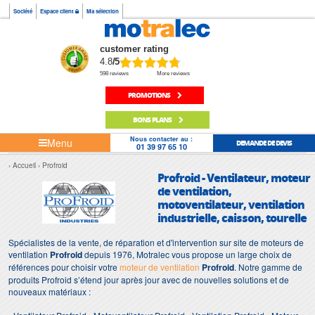
Société
Espace client
Ma sélection
customer rating
4.8
/5
598 reviews
More reviews
PROMOTIONS
BONS PLANS
Nous contacter au :
Menu
DEMANDE DE DEVIS
01 39 97 65 10
Accueil
Profroid
Profroid - Ventilateur, moteur
de ventilation,
motoventilateur, ventilation
industrielle, caisson, tourelle
Spécialistes de la vente, de réparation et d'intervention sur site de moteurs de
ventilation
Profroid
depuis 1976, Motralec vous propose un large choix de
références pour choisir votre
moteur de ventilation
Profroid
. Notre gamme de
produits Profroid s’étend jour après jour avec de nouvelles solutions et de
nouveaux matériaux :