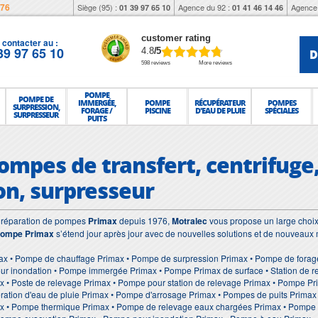
976
Siège (95) :
Agence du 92 :
Agence 
01 39 97 65 10
01 41 46 14 46
customer rating
contacter au :
39 97 65 10
D
4.8
/5
598 reviews
More reviews
POMPE
POMPE DE
IMMERGÉE,
POMPE
RÉCUPÉRATEUR
POMPES
SURPRESSION,
FORAGE /
PISCINE
D'EAU DE PLUIE
SPÉCIALES
SURPRESSEUR
PUITS
ompes de transfert, centrifuge
on, surpresseur
et réparation de pompes
Primax
depuis 1976,
Motralec
vous propose un large choix
ompe Primax
s’étend jour après jour avec de nouvelles solutions et de nouveaux 
ax • Pompe de chauffage Primax • Pompe de surpression Primax • Pompe de forage
r inondation • Pompe immergée Primax • Pompe Primax de surface • Station de re
 • Poste de relevage Primax • Pompe pour station de relevage Primax • Pompe P
ation d'eau de pluie Primax • Pompe d'arrosage Primax • Pompes de puits Primax
 • Pompe thermique Primax • Pompe de relevage eaux chargées Primax • Pompe d