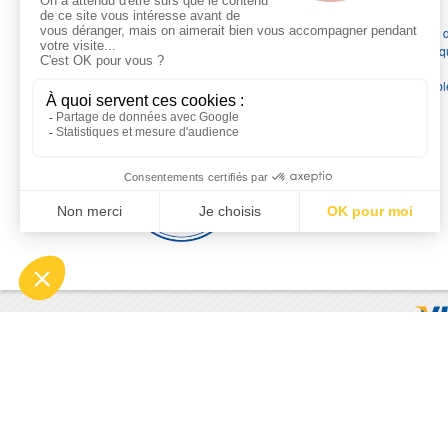
Depuis 1976
, nous sommes
les spécialistes numéro 1 en
France
en pompes de relevage, station de relevage, pompe 
chauffage, suppression, forage, immergée et moteurs électriq
Nous assurons
la vente, la réparation, l'installation et le
dépannage
, tout en travaillant avec les marques les plus fiab
du marché.
Moyens de paiement