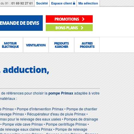
du 91 :
01 69 92 27 61
Société
Espace client
Ma sélection
PROMOTIONS
EMANDE DE DEVIS
BONS PLANS
MOTEUR
PRODUITS
AUTRES
VENTILATION
ÉLECTRIQUE
KÄRCHER
PRODUITS
, adduction,
 de références pour choisir la
pompe Primax
adaptée à votre
matériaux :
 Primax • Pompe d'intervention Primax • Pompe de chantier
levage Primax • Récupérateur d'eau de pluie Primax •
rimax pour le relevage des eaux usées • Pompes de drainage
 • Pompe vide cave Primax • Pompe centrifuge Primax •
e relevage eaux claires Primax • Pompe de relevage