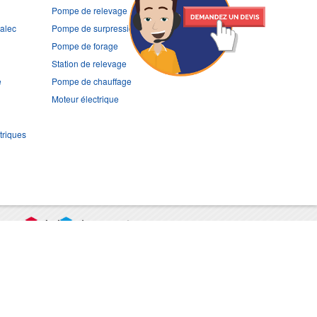
Pompe de relevage
ralec
Pompe de surpression
Pompe de forage
Station de relevage
e
Pompe de chauffage
Moteur électrique
triques
port
CGV
Mentions légales
Contact