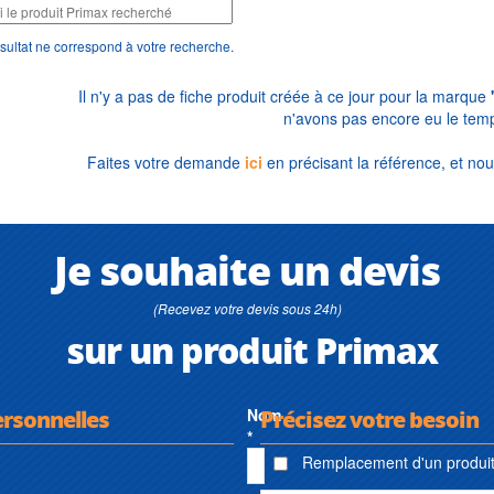
sultat ne correspond à votre recherche.
Il n'y a pas de fiche produit créée à ce jour pour la marque
n'avons pas encore eu le temp
Faites votre demande
ici
en précisant la référence, et nou
Je souhaite un devis
(Recevez votre devis sous 24h)
sur un produit Primax
ersonnelles
Nom
Précisez votre besoin
*
Remplacement d'un produit 