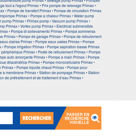
 • Submersible pump Primax • Sewage pump Primax • Pompes
 tout a l'egout Primax • Prix pompe de relevage Primax •
ax • Pompe de transfert Primax • Pompe de circulation Primax
ctropompe Primax • Pompe a chaleur Primax • Water pump
ster pump Primax • Primax pump • Vacuum pump Primax •
mp Primax • Vortex pump Primax • Electrical submersible
Primax • Pompa di sollevamento Primax • Pompa sommersa
ue Primax • Pompe de garage Primax • Pompe de refoulement
eaux claires Primax • Pompe eaux usées Primax • Pompe
 • Pompe irrigation Primax • Pompe aspiration basse Primax
e périphérique Primax • Poste de refoulement Primax • Pompe
ompe auto amorçante Primax • Pompe a main Primax • Pompe
ue dilacératrice Primax • Pompe monocellulaire Primax •
e Primax • Pompe liquide chaud Primax • Pompe pour
e a membrane Primax • Station de pompage Primax • Station
n de prétraitement et de traitement d’eau Primax •
PASSER EN
RECHERCHER
RECHERCHE
VISUELLE