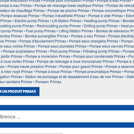
Pompe evacuation Primax • Pompe pour inondation Primax • Pompe à eau Primax
ompe à eau Primax • Pompe de relevage fosse septique Primax • Pompe de relevage
ulateur de chauffage Primax • Pompe de piscine Primax • Pompe volumetrique Prim
• Pompe doseuse Primax • Pompe industrielle Primax • Pompe à vide Primax • Ele
 Primax • Electric pump Primax • Lift Station Primax • Heating pump Primax • Boo
ulating pump Primax • Recirculating pump Primax • Drilling pump Primax • Heat pu
pump Primax • Fuel pump Primax • Lifting Station Primax • Bomba de elevacion 
Bomba Primax • Bomba sumergible Primax • Pompe a eau Primax • Pompe électriq
uie Primax • Pompe d'épuisement Primax • Pompe eaux chargées Primax • Pompe 
e eaux noires Primax • Pompe eaux pluviales Primax • Pompe eaux vannes Primax
x • Pompe surpresseur Primax • Pool pump Primax • Filtrating pump Primax • Pomp
 jardin Primax • Pompe a immersion Primax • Pompe pour condensats Primax • P
 à roue vortex Primax • Pompe de relevage à roue monocanale Primax • Pompe à ro
imax • Pompe haute pression Primax • Pompe pour gasoil Primax • Pompe a essenc
e à rotor noyé Primax • Pompe à boue Primax • Pompe pneumatique Primax • Pomp
gation Primax • Station de pompage et de dessalement d’eau de mer Primax • Statio
eur sanitaire Primax • Pumpen Primax
R UN PRODUIT PRIMAX