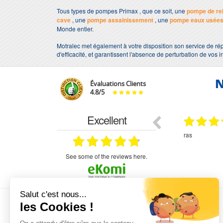
Tous types de pompes Primax , que ce soit, une
pompe de re
cave
, une
pompe assainissement
, une
pompe eaux usée
Monde entier.
Motralec met également à votre disposition son service de rép
d'efficacité, et garantissent l'absence de perturbation de vos i
N
Évaluations Clients
4.8
/
5
Excellent
18.07.2026
07.07.2026
ne
bien rien a dire .what else
RAS
très aimable
on et le
n est prévu
see some of the reviews here.
L'EXPERTISE MOTRALEC