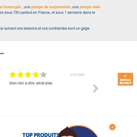
ge immergée
, une
pompe de surpression
, une
pompe vide-
bles sous 72h partout en France, et sous 1 semaine dans le
ce suivant vos besoins et vos contraintes sont un gage
..
01.07.2026
RETOUR
Commande et délais parfait
Très bon suivi et très bon
EN HAUT
X
TOP PRODUITS