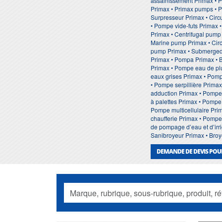
assainissement Primax • 
Primax • Primax pumps • P
Surpresseur Primax • Circ
• Pompe vide-futs Primax 
Primax • Centrifugal pump
Marine pump Primax • Circ
pump Primax • Submerged 
Primax • Pompa Primax • 
Primax • Pompe eau de pl
eaux grises Primax • Pomp
• Pompe serpillière Prima
adduction Primax • Pompe
à palettes Primax • Pompe
Pompe multicellulaire Pr
chaufferie Primax • Pomp
de pompage d’eau et d’irri
Sanibroyeur Primax • Broy
DEMANDE DE DEVIS POU