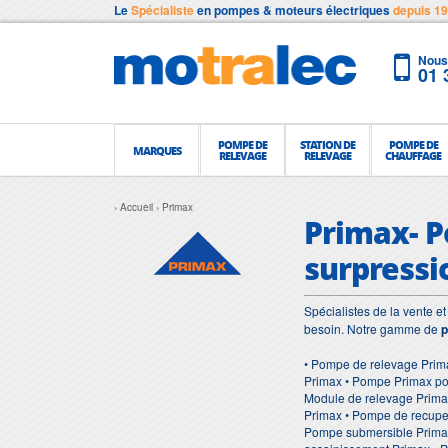
Le
Spécialiste
en pompes & moteurs électriques
depuis 1
Nous 
01 
POMPE DE
STATION DE
POMPE DE
MARQUES
RELEVAGE
RELEVAGE
CHAUFFAGE
Accueil
Primax
Primax- P
surpressi
Spécialistes de la vente 
besoin. Notre gamme de
p
• Pompe de relevage Prim
Primax • Pompe Primax pou
Module de relevage Primax
Primax • Pompe de recuper
Pompe submersible Primax