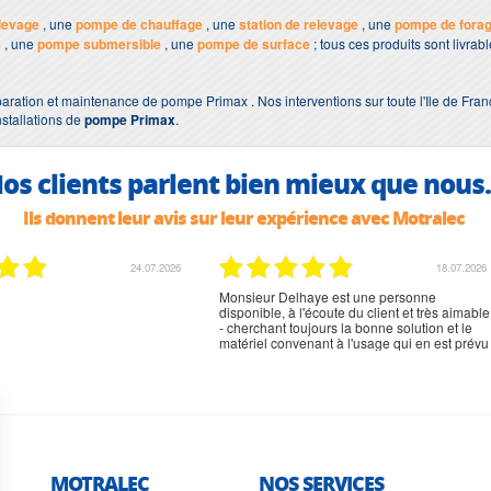
levage
, une
pompe de chauffage
, une
station de relevage
, une
pompe de fora
s
, une
pompe submersible
, une
pompe de surface
; tous ces produits sont livra
aration et maintenance de pompe Primax . Nos interventions sur toute l'Ile de Fran
nstallations de
pompe Primax
.
os clients parlent bien mieux que nous.
Ils donnent leur avis sur leur expérience avec Motralec
02.07.2026
02.07.2026
rien à signaler, très content
MOTRALEC
NOS SERVICES