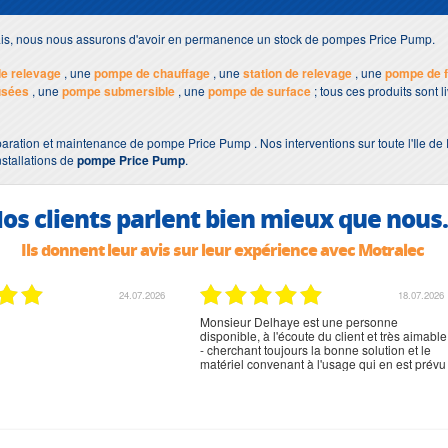
lais, nous nous assurons d'avoir en permanence un stock de pompes Price Pump.
e relevage
, une
pompe de chauffage
, une
station de relevage
, une
pompe de 
usées
, une
pompe submersible
, une
pompe de surface
; tous ces produits sont 
aration et maintenance de pompe Price Pump . Nos interventions sur toute l'Ile de
nstallations de
pompe Price Pump
.
os clients parlent bien mieux que nous.
Ils donnent leur avis sur leur expérience avec Motralec
02.07.2026
02.07.2026
rien à signaler, très content