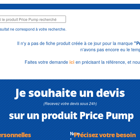
sultat ne correspond à votre recherche.
Il n'y a pas de fiche produit créée à ce jour pour la marque
"P
n'avons pas encore eu le temp
Faites votre demande
ici
en précisant la référence, et nou
Je souhaite un devis
(Recevez votre devis sous 24h)
sur un produit Price Pump
ersonnelles
Nom
Précisez votre besoin
*