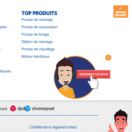
TOP PRODUITS
RETOUR
EN HAUT
Pompe de relevage
ralec
Pompe de surpression
Pompe de forage
Station de relevage
e
Pompe de chauffage
Moteur électrique
X
triques
port
CGV
Mentions légales
Contact