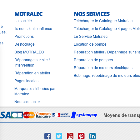
MOTRALEC
NOS SERVICES
La société
Télécharger le Catalogue Motralec
de
Ils nous font confiance
Télécharger le Catalogue 4 pages Mot
ues.
Promotions
Le Service Motralec
les
Déstockage
Location de pompe
Blog MOTRALEC
Réparation atelier / Dépannage sur sit
Dépannage sur site /
Réparation de pompes
Intervention
Réparation de moteurs électriques
Réparation en atelier
Bobinage, rebobinage de moteurs élec
Pages locales
Marques distribuées par
Motralec
Nous contacter
Moyens de trans