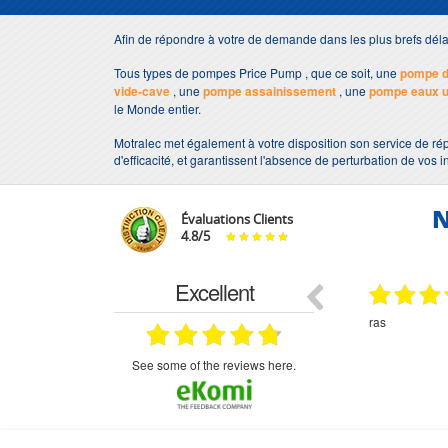
Afin de répondre à votre de demande dans les plus brefs dé
Tous types de pompes Price Pump , que ce soit, une
pompe d
vide-cave
, une
pompe assainissement
, une
pompe eaux 
le Monde entier.
Motralec met également à votre disposition son service de rép
d'efficacité, et garantissent l'absence de perturbation de vos i
N
Évaluations Clients
4.8
/
5
Excellent
18.07.2026
07.07.2026
ne
bien rien a dire .what else
RAS
très aimable
on et le
n est prévu
see some of the reviews here.