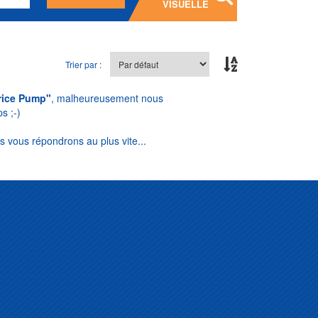
VISUELLE
Trier par :
rice Pump"
, malheureusement nous
s ;-)
s vous répondrons au plus vite...