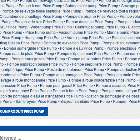
rice Pump • Pompe de relevage eaux claires Price Pump • Pompe de relevage ass
ice Pump • Pompe à eau Price Pump • Submersible pump Price Pump • Sewage p
Pompe de relevage fosse septique Price Pump • Pompe de relevage tout a l'egout
Circulateur de chauffage Price Pump • Pompe de piscine Price Pump • Pompe volu
ce Pump • Pompe vide-futs Price Pump • Pompe doseuse Price Pump • Pompe indust
eur Price Pump • Water pump Price Pump • Centrifugal pump Price Pump • Electric
p Price Pump • Price Pump pump • Vacuum pump Price Pump • Marine pump Price 
mp Price Pump • Heat pump Price Pump • Vortex pump Price Pump • Electrical sub
ifting Station Price Pump • Bomba de elevacion Price Pump • Pompa di sollevam
• Bomba sumergible Price Pump • Pompe a eau Price Pump • Pompe électrique 
 Pompe eau de pluie Price Pump • Pompe d'épuisement Price Pump • Pompe eaux 
ump • Pompe eaux grises Price Pump • Pompe eaux noires Price Pump • Pompe e
mp • Pompe aspiration basse Price Pump • Pompe serpillière Price Pump • Pompe s
périphérique Price Pump • Poste de refoulement Price Pump • Pompe adduction 
condensats Price Pump • Pompe auto amorçante Price Pump • Pompe a main Price
levage à roue monocanale Price Pump • Pompe à roue dilacératrice Price Pump • 
 pression Price Pump • Pompe pour gasoil Price Pump • Pompe a essence Price 
Pompe à rotor noyé Price Pump • Pompe à boue Price Pump • Pompe pneumatique 
ion de pompage d’eau et d’irrigation Price Pump • Station de pompage et de dess
ice Pump • Sanibroyeur Price Pump • Broyeur sanitaire Price Pump • Pumpen Price
R UN PRODUIT PRICE PUMP