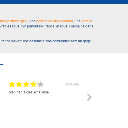
forage immergée
, une
pompe de surpression
, une
pompe
livrables sous 72h partout en France, et sous 1 semaine dans
 France suivant vos besoins et vos contraintes sont un gage
..
01.07.2026
Commande et délais parfait
Très bon suivi et très bon