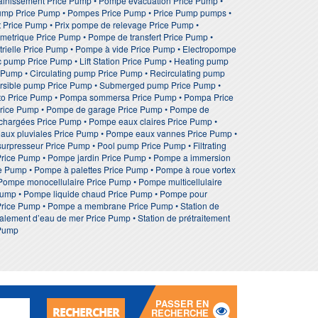
ainissement Price Pump • Pompe evacuation Price Pump •
ump Price Pump • Pompes Price Pump • Price Pump pumps •
 Price Pump • Prix pompe de relevage Price Pump •
metrique Price Pump • Pompe de transfert Price Pump •
rielle Price Pump • Pompe à vide Price Pump • Electropompe
 pump Price Pump • Lift Station Price Pump • Heating pump
Pump • Circulating pump Price Pump • Recirculating pump
mersible pump Price Pump • Submerged pump Price Pump •
ento Price Pump • Pompa sommersa Price Pump • Pompa Price
Price Pump • Pompe de garage Price Pump • Pompe de
chargées Price Pump • Pompe eaux claires Price Pump •
aux pluviales Price Pump • Pompe eaux vannes Price Pump •
urpresseur Price Pump • Pool pump Price Pump • Filtrating
Price Pump • Pompe jardin Price Pump • Pompe a immersion
 Pump • Pompe à palettes Price Pump • Pompe à roue vortex
Pompe monocellulaire Price Pump • Pompe multicellulaire
Pump • Pompe liquide chaud Price Pump • Pompe pour
Price Pump • Pompe a membrane Price Pump • Station de
alement d’eau de mer Price Pump • Station de prétraitement
 Pump
PASSER EN
RECHERCHER
RECHERCHE