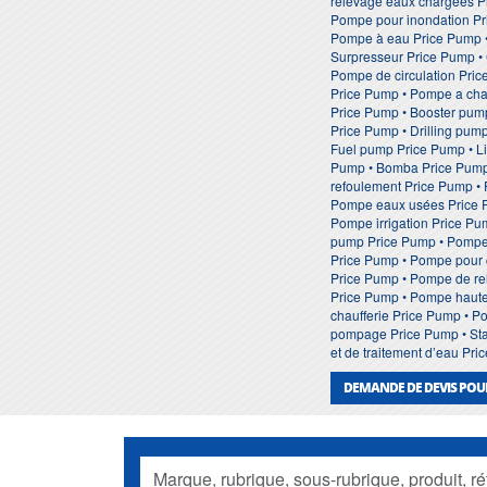
relevage eaux chargées P
Pompe pour inondation Pr
Pompe à eau Price Pump • 
Surpresseur Price Pump • 
Pompe de circulation Pri
Price Pump • Pompe a chal
Price Pump • Booster pum
Price Pump • Drilling pu
Fuel pump Price Pump • L
Pump • Bomba Price Pump 
refoulement Price Pump •
Pompe eaux usées Price P
Pompe irrigation Price Pu
pump Price Pump • Pompe 
Price Pump • Pompe pour 
Price Pump • Pompe de re
Price Pump • Pompe haute
chaufferie Price Pump • 
pompage Price Pump • Stat
et de traitement d’eau Pr
DEMANDE DE DEVIS POU