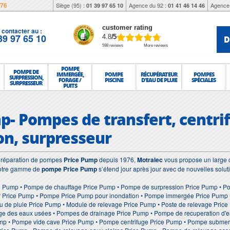
976
Siège (95) :
Agence du 92 :
Agence 
01 39 97 65 10
01 41 46 14 46
customer rating
contacter au :
39 97 65 10
D
4.8
/5
598 reviews
More reviews
POMPE
POMPE DE
IMMERGÉE,
POMPE
RÉCUPÉRATEUR
POMPES
SURPRESSION,
FORAGE /
PISCINE
D'EAU DE PLUIE
SPÉCIALES
SURPRESSEUR
PUITS
p- Pompes de transfert, centri
on, surpresseur
et réparation de pompes
Price Pump
depuis 1976,
Motralec
vous propose un large c
Notre gamme de
pompe Price Pump
s’étend jour après jour avec de nouvelles solut
e Pump • Pompe de chauffage Price Pump • Pompe de surpression Price Pump • Po
 Price Pump • Pompe Price Pump pour inondation • Pompe immergée Price Pump • 
u de pluie Price Pump • Module de relevage Price Pump • Poste de relevage Pric
age des eaux usées • Pompes de drainage Price Pump • Pompe de recuperation d'e
mp • Pompe vide cave Price Pump • Pompe centrifuge Price Pump • Pompe submer