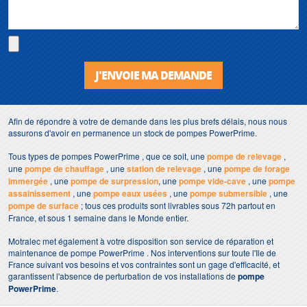
J'ENVOIE MA DEMANDE
Afin de répondre à votre de demande dans les plus brefs délais, nous nous
assurons d'avoir en permanence un stock de pompes PowerPrime.
Tous types de pompes PowerPrime , que ce soit, une
pompe de relevage
,
une
pompe de chauffage
, une
station de relevage
, une
pompe de forage
immergée
, une
pompe de surpression
, une
pompe vide-cave
, une
pompe
assainissement
, une
pompe eaux usées
, une
pompe submersible
, une
pompe de surface
; tous ces produits sont livrables sous 72h partout en
France, et sous 1 semaine dans le Monde entier.
Motralec met également à votre disposition son service de réparation et
maintenance de pompe PowerPrime . Nos interventions sur toute l'Ile de
France suivant vos besoins et vos contraintes sont un gage d'efficacité, et
garantissent l'absence de perturbation de vos installations de
pompe
PowerPrime
.