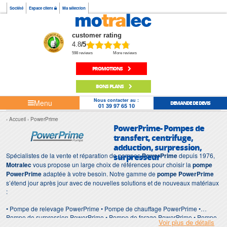
Société
Espace client
Ma sélection
customer rating
4.8
/5
598 reviews
More reviews
PROMOTIONS
BONS PLANS
Nous contacter au :
Menu
DEMANDE DE DEVIS
01 39 97 65 10
Accueil
PowerPrime
PowerPrime- Pompes de
transfert, centrifuge,
adduction, surpression,
Spécialistes de la vente et réparation de pompes
surpresseur
PowerPrime
depuis 1976,
Motralec
vous propose un large choix de références pour choisir la
pompe
PowerPrime
adaptée à votre besoin. Notre gamme de
pompe PowerPrime
s’étend jour après jour avec de nouvelles solutions et de nouveaux matériaux
:
• Pompe de relevage PowerPrime • Pompe de chauffage PowerPrime •
Pompe de surpression PowerPrime • Pompe de forage PowerPrime • Pompe
Voir plus de détails
d'intervention PowerPrime • Pompe de chantier PowerPrime • Pompe