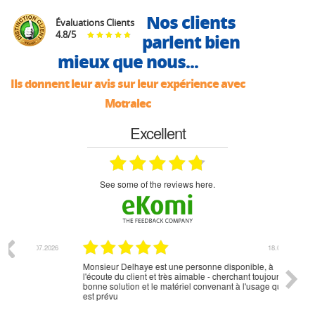
Nos clients
Évaluations Clients
4.8
/
5
parlent bien
mieux que nous...
Ils donnent leur avis sur leur expérience avec
Motralec
Excellent
see some of the reviews here.
07.2026
18.07.2026
Monsieur Delhaye est une personne disponible, à
bien ri
l'écoute du client et très aimable - cherchant toujours la
bonne solution et le matériel convenant à l'usage qui en
est prévu