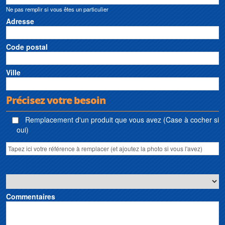
d’irrigation PowerPrime • Station de pompage et de dessalement d’eau de
Ne pas remplir si vous êtes un particulier
mer PowerPrime • Station de prétraitement et de traitement d’eau PowerPrime
• Sanibroyeur PowerPrime • Broyeur sanitaire PowerPrime • Pumpen
Adresse
PowerPrime
Code postal
Ville
Précisez votre besoin
Remplacement d'un produit que vous avez (Case à cocher si
oui)
Commentaires