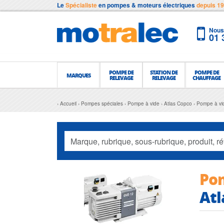
Le
Spécialiste
en pompes & moteurs électriques
depuis 1
Nous 
01 
POMPE DE
STATION DE
POMPE DE
MARQUES
RELEVAGE
RELEVAGE
CHAUFFAGE
Accueil
Pompes spéciales
Pompe à vide
Atlas Copco
Pompe à vid
Pom
Atl