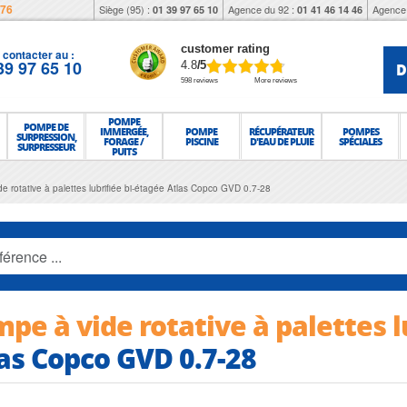
976
Siège (95) :
Agence du 92 :
Agence 
01 39 97 65 10
01 41 46 14 46
customer rating
contacter au :
39 97 65 10
D
4.8
/5
598 reviews
More reviews
POMPE
POMPE DE
IMMERGÉE,
POMPE
RÉCUPÉRATEUR
POMPES
SURPRESSION,
FORAGE /
PISCINE
D'EAU DE PLUIE
SPÉCIALES
SURPRESSEUR
PUITS
e rotative à palettes lubrifiée bi-étagée Atlas Copco GVD 0.7-28
pe à vide rotative à palettes l
as Copco GVD 0.7-28