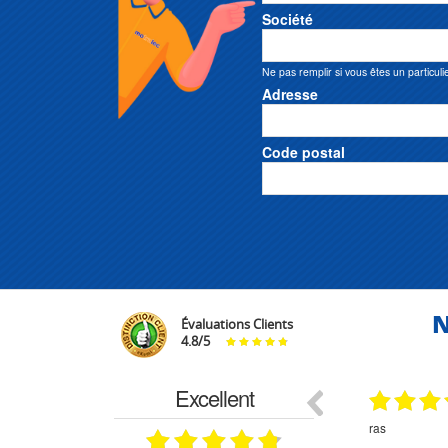
Société
Ne pas remplir si vous êtes un particuli
Adresse
Code postal
N
Évaluations Clients
4.8
/
5
Excellent
18.07.2026
07.07.2026
ne
bien rien a dire .what else
RAS
très aimable