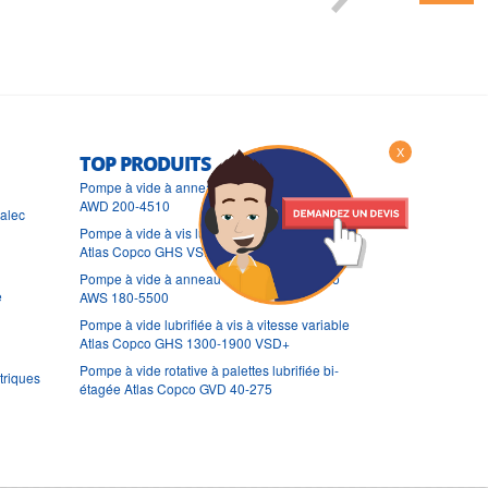
X
TOP PRODUITS
Pompe à vide à anneau liquide Atlas Copco
AWD 200-4510
ralec
Pompe à vide à vis lubrifiée à vitesse variable
Atlas Copco GHS VSD+
Pompe à vide à anneau liquide Atlas Copco
e
AWS 180-5500
Pompe à vide lubrifiée à vis à vitesse variable
Atlas Copco GHS 1300-1900 VSD+
Pompe à vide rotative à palettes lubrifiée bi-
triques
étagée Atlas Copco GVD 40-275