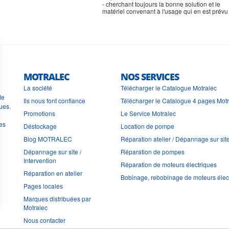
MOTRALEC
NOS SERVICES
La société
Télécharger le Catalogue Motralec
de
Ils nous font confiance
Télécharger le Catalogue 4 pages Mot
ues.
Promotions
Le Service Motralec
les
Déstockage
Location de pompe
Blog MOTRALEC
Réparation atelier / Dépannage sur sit
Dépannage sur site /
Réparation de pompes
Intervention
Réparation de moteurs électriques
Réparation en atelier
Bobinage, rebobinage de moteurs élec
Pages locales
Marques distribuées par
Motralec
Nous contacter