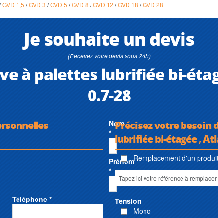
/
GVD 1,5
/
GVD 3
/
GVD 5
/
GVD 8
/
GVD 12
/
GVD 18
/
GVD 28
Je souhaite un devis
(Recevez votre devis sous 24h)
ve à palettes lubrifiée bi-ét
0.7-28
ersonnelles
Nom
Précisez votre besoin 
*
lubrifiée bi-étagée , A
Remplacement d'un produit 
Prénom
*
Téléphone *
Tension
Mono