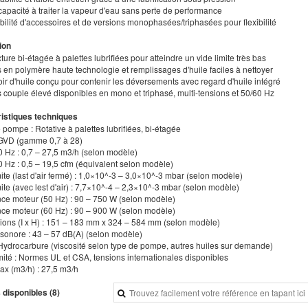
capacité à traiter la vapeur d'eau sans perte de performance
bilité d'accessoires et de versions monophasées/triphasées pour flexibilité
ion
cture bi-étagée à palettes lubrifiées pour atteindre un vide limite très bas
s en polymère haute technologie et remplissages d'huile faciles à nettoyer
ir d'huile conçu pour contenir les déversements avec regard d'huile intégré
s couple élevé disponibles en mono et triphasé, multi-tensions et 50/60 Hz
istiques techniques
 pompe : Rotative à palettes lubrifiées, bi-étagée
: GVD (gamme 0,7 à 28)
0 Hz : 0,7 – 27,5 m3/h (selon modèle)
0 Hz : 0,5 – 19,5 cfm (équivalent selon modèle)
mite (last d'air fermé) : 1,0×10^-3 – 3,0×10^-3 mbar (selon modèle)
mite (avec lest d'air) : 7,7×10^-4 – 2,3×10^-3 mbar (selon modèle)
nce moteur (50 Hz) : 90 – 750 W (selon modèle)
nce moteur (60 Hz) : 90 – 900 W (selon modèle)
ions (I x H) : 151 – 183 mm x 324 – 584 mm (selon modèle)
 sonore : 43 – 57 dB(A) (selon modèle)
: Hydrocarbure (viscosité selon type de pompe, autres huiles sur demande)
mité : Normes UL et CSA, tensions internationales disponibles
ax (m3/h) : 27,5 m3/h
 disponibles (8)