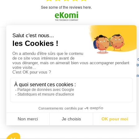
on et le
n est prévu
see some of the reviews here.
L'EXPERTISE MOTRALEC
Depuis 1976
, nous sommes
les spécialistes numéro 1 en
France
en pompes de relevage, station de relevage, pompe 
chauffage, suppression, forage, immergée et moteurs électriq
Nous assurons
la vente, la réparation, l'installation et le
dépannage
, tout en travaillant avec les marques les plus fiab
du marché.