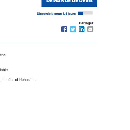
DEMANDE DE DEVIS
Disponible sous 3/4 jours
Partager
rche
glable
phasées et triphasées