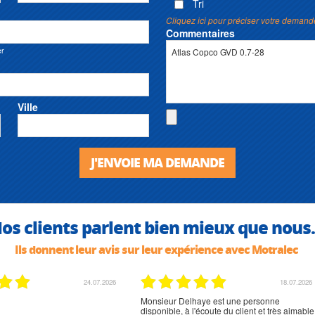
Tri
Cliquez ici pour préciser votre demand
Commentaires
er
Ville
J'ENVOIE MA DEMANDE
os clients parlent bien mieux que nous.
Ils donnent leur avis sur leur expérience avec Motralec
02.07.2026
02.07.2026
rien à signaler, très content