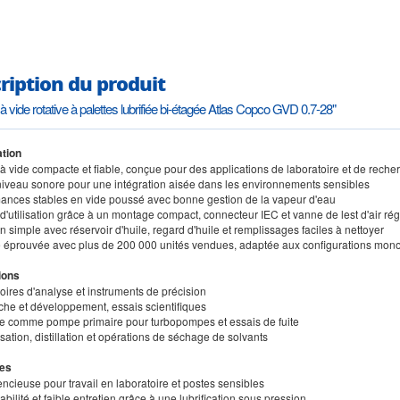
ription du produit
 vide rotative à palettes lubrifiée bi-étagée Atlas Copco GVD 0.7-28"
tion
à vide compacte et fiable, conçue pour des applications de laboratoire et de reche
 niveau sonore pour une intégration aisée dans les environnements sensibles
mances stables en vide poussé avec bonne gestion de la vapeur d'eau
é d'utilisation grâce à un montage compact, connecteur IEC et vanne de lest d'air ré
en simple avec réservoir d'huile, regard d'huile et remplissages faciles à nettoyer
éprouvée avec plus de 200 000 unités vendues, adaptée aux configurations mono
ions
oires d'analyse et instruments de précision
che et développement, essais scientifiques
e comme pompe primaire pour turbopompes et essais de fuite
isation, distillation et opérations de séchage de solvants
es
lencieuse pour travail en laboratoire et postes sensibles
iabilité et faible entretien grâce à une lubrification sous pression