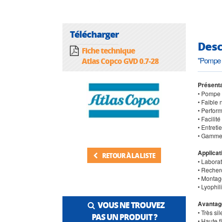
Télécharger
Desc
Fiche technique
"Pompe à
Atlas Copco GVD 0.7-28
Présenta
• Pompe 
• Faible
• Perfor
• Facilit
• Entreti
• Gamme 
Applicat
RETOUR À LA LISTE
• Laborat
• Recher
• Montag
• Lyophil
Avantag
VOUS NE TROUVEZ
• Très si
PAS UN PRODUIT ?
• Haute f