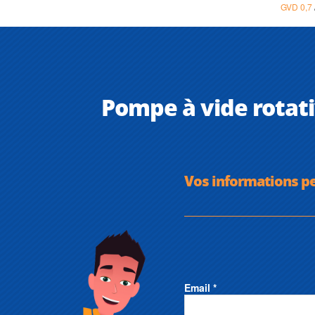
GVD 0,7
Pompe à vide rotati
Vos informations p
Email *