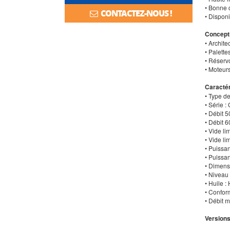
• Bonne 
CONTACTEZ-NOUS !
• Disponi
Concept
• Archite
• Palette
• Réservo
• Moteur
Caractér
• Type de
• Série 
• Débit 5
• Débit 6
• Vide li
• Vide li
• Puissa
• Puissa
• Dimens
• Niveau
• Huile 
• Confor
• Débit m
Versions