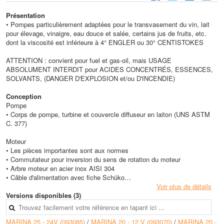
Présentation
• Pompes particulièrement adaptées pour le transvasement du vin, lait
pour élevage, vinaigre, eau douce et salée, certains jus de fruits, etc.
dont la viscosité est inférieure à 4° ENGLER ou 30° CENTISTOKES
ATTENTION : convient pour fuel et gas-oil, mais USAGE
ABSOLUMENT INTERDIT pour ACIDES CONCENTRÉS, ESSENCES,
SOLVANTS, (DANGER D'EXPLOSION et/ou D'INCENDIE)
Conception
Pompe
• Corps de pompe, turbine et couvercle diffuseur en laiton (UNS ASTM
C. 377)
Moteur
• Les pièces importantes sont aux normes
• Commutateur pour inversion du sens de rotation du moteur
• Arbre moteur en acier inox AISI 304
• Câble d'alimentation avec fiche Schüko
• Roulements à billes graissés à vie
Voir plus de détails
• Prévu pour service continu
Versions disponibles (3)
• Indice de protection : IP 44
• Bobinage classe B
MARINA 25 - 24V (093085)
/
MARINA 20 - 12 V (093070)
/
MARINA 20 -
• Condensateur permanent