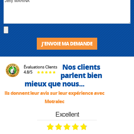
J'ENVOIE MA DEMANDE
Nos clients
Évaluations Clients
4.8
/
5
parlent bien
mieux que nous...
Ils donnent leur avis sur leur expérience avec
Motralec
Excellent