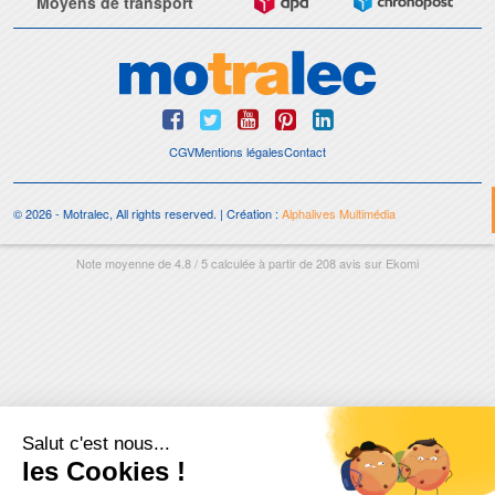
Moyens de transport
CGV
Mentions légales
Contact
© 2026 - Motralec, All rights reserved. | Création :
Alphalives Multimédia
Note moyenne de
4.8
/
5
calculée à partir de
208
avis sur
Ekomi