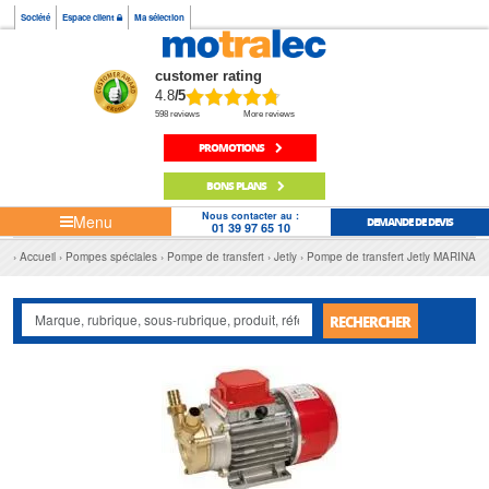
Société
Espace client
Ma sélection
customer rating
4.8
/5
598 reviews
More reviews
PROMOTIONS
BONS PLANS
Nous contacter au :
Menu
DEMANDE DE DEVIS
01 39 97 65 10
Accueil
Pompes spéciales
Pompe de transfert
Jetly
Pompe de transfert Jetly MARINA
RECHERCHER