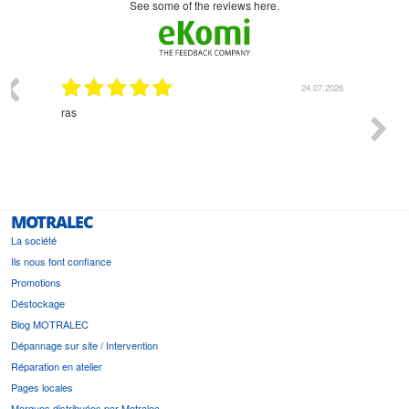
see some of the reviews here.
03.2026
24.07.2026
n
ras
Monsie
 géré
l'écout
le
bonne 
i a été
est pr
MOTRALEC
La société
Ils nous font confiance
Promotions
Déstockage
Blog MOTRALEC
Dépannage sur site / Intervention
Réparation en atelier
Pages locales
Marques distribuées par Motralec