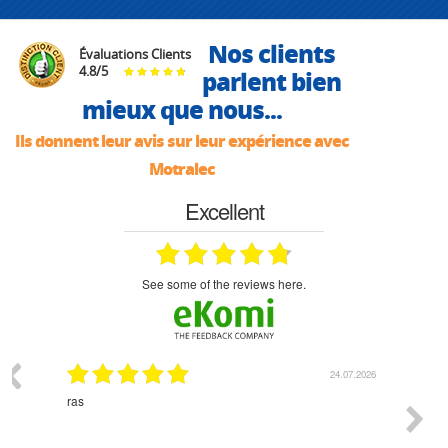
Nos clients
Évaluations Clients
4.8
/
5
parlent bien
mieux que nous...
Ils donnent leur avis sur leur expérience avec
Motralec
Excellent
see some of the reviews here.
03.2026
24.07.2026
n
ras
Monsie
 géré
l'écout
le
bonne 
i a été
est pr