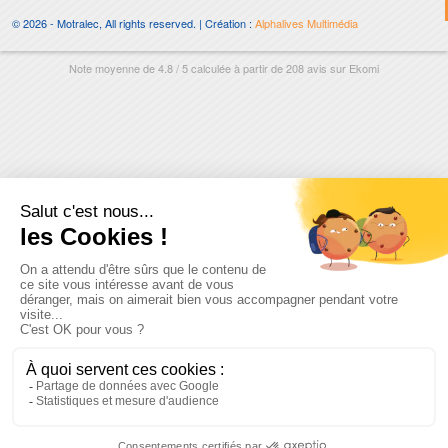
© 2026 - Motralec, All rights reserved. | Création :
Alphalives Multimédia
Note moyenne de
4.8
/
5
calculée à partir de
208
avis sur
Ekomi