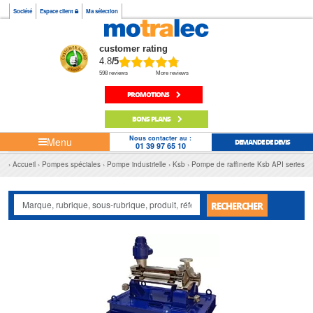
Société
Espace client
Ma sélection
customer rating
4.8
/5
598 reviews
More reviews
PROMOTIONS
BONS PLANS
Nous contacter au :
Menu
DEMANDE DE DEVIS
01 39 97 65 10
Accueil
Pompes spéciales
Pompe industrielle
Ksb
Pompe de raffinerie Ksb API series
RECHERCHER