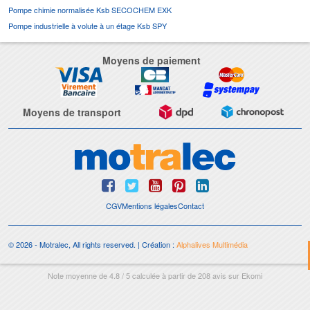
Pompe chimie normalisée Ksb SECOCHEM EXK
Pompe industrielle à volute à un étage Ksb SPY
Moyens de paiement
Moyens de transport
CGV
Mentions légales
Contact
© 2026 - Motralec, All rights reserved. | Création :
Alphalives Multimédia
Note moyenne de
4.8
/
5
calculée à partir de
208
avis sur
Ekomi