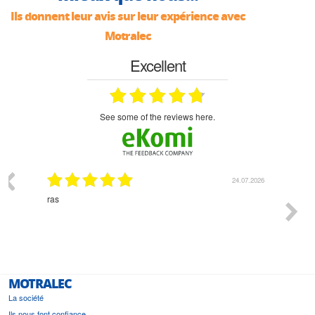
Ils donnent leur avis sur leur expérience avec
Motralec
Excellent
see some of the reviews here.
03.2026
24.07.2026
n
ras
Monsie
 géré
l'écout
le
bonne 
i a été
est pr
MOTRALEC
La société
Ils nous font confiance