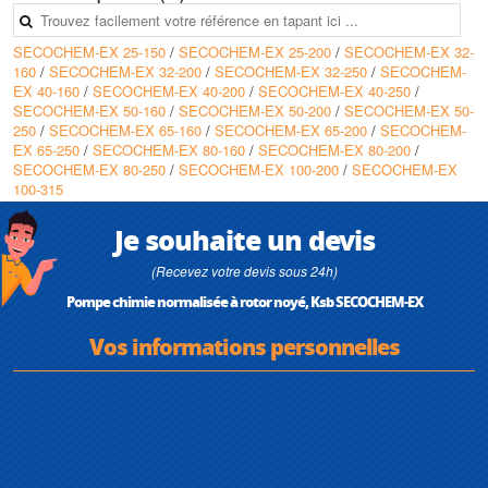
• Corps réchauffable par une double enveloppe en option
• Vidange totale du groupe via le canal d’injection inférieur et l’orifice de
SECOCHEM-EX 25-150
/
SECOCHEM-EX 25-200
/
SECOCHEM-EX 32-
vidange du corps
160
/
SECOCHEM-EX 32-200
/
SECOCHEM-EX 32-250
/
SECOCHEM-
• Simplicité d’installation fixation au sol uniquement par les pieds sous
EX 40-160
/
SECOCHEM-EX 40-200
/
SECOCHEM-EX 40-250
/
volute
SECOCHEM-EX 50-160
/
SECOCHEM-EX 50-200
/
SECOCHEM-EX 50-
• Longévité accrue grâce aux paliers lisses en carbure de silicium
250
/
SECOCHEM-EX 65-160
/
SECOCHEM-EX 65-200
/
SECOCHEM-
largement dimensionnés
EX 65-250
/
SECOCHEM-EX 80-160
/
SECOCHEM-EX 80-200
/
• Economique grâce à des faibles coûts d’entretien quasiment nuls
SECOCHEM-EX 80-250
/
SECOCHEM-EX 100-200
/
SECOCHEM-EX
• Silencieux grâce au liquide pompé qui assure refroidissement du
100-315
moteur et lubrification des paliers lisses (absence de ventilateur et de
roulements)
• Dépense énergétique réduite grâce au matériau de la chemise
Je souhaite un devis
d’entrefer (2.4610) limitant les pertes par courant de Foucault
• 2ème barrière d’étanchéité en matériau ductile
(Recevez votre devis sous 24h)
• Nettoyage facile Raccord pour liquide de rinçage
Pompe chimie normalisée à rotor noyé, Ksb SECOCHEM-EX
• Sécurité maximale grâce aux câbles isolés et coulés dans un bouchon
de résine totalement étanche
Vos informations personnelles
• Automatisation possible avec : PumpExpert / Hyamaster / Hyatronic
Caractéristiques techniques
)
• Température du liquide : -40°C à +130°C
• Pression de service : jusqu’à 25 bars
• Hauteur max : 150m (50Hz) ; 220m (60Hz)
• Débit max : 300 m3/h (50Hz) ; 250 m3/h (60Hz)