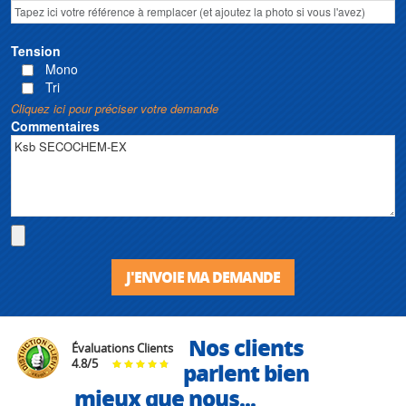
Tension
Mono
Tri
Cliquez ici pour préciser votre demande
Commentaires
J'ENVOIE MA DEMANDE
Nos clients
Évaluations Clients
4.8
/
5
parlent bien
mieux que nous...