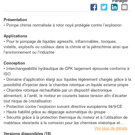
Partager
Présentation
• Pompe chimie normalisée à rotor noyé protégée contre l’explosion
Applications
• Pour le pompage de liquides agressifs, inflammables, toxiques,
volatils, explosifs ou coûteux dans la chimie et la pétrochimie ainsi que
l’environnement ou l’industrie
Conception
• Interchangeabilité hydraulique de CPK largement éprouvée conforme à
ISO
• Domaine d’application élargi aux liquides légèrement chargés grâce à la
possibilité d’injecter dans la chambre rotorique un liquide externe propre
• Chambre rotorique réchauffable par un dispositif électronique
alimentant, à l’arrêt, le moteur en courants basse tension afin d’écarter
tout risque de cristallisation
• Protection contre l’explosion suivant directive européenne 94/9/CE
• Haute fiabilité grâce au dégazage automatique du groupe
• Sécurité grâce à la protection thermique du moteur et à l’utilisation de
matériaux résistants à la corrosion pour les chemises statorique et
rotorique
Voir plus de détails
• Installation électrique facile
Versions disponibles (19)