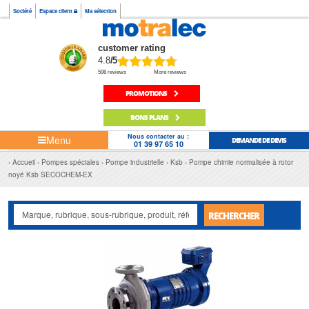
Société
Espace client
Ma sélection
customer rating
4.8
/5
598 reviews
More reviews
PROMOTIONS
BONS PLANS
Nous contacter au :
Menu
DEMANDE DE DEVIS
01 39 97 65 10
Accueil
Pompes spéciales
Pompe industrielle
Ksb
Pompe chimie normalisée à rotor
noyé Ksb SECOCHEM-EX
RECHERCHER