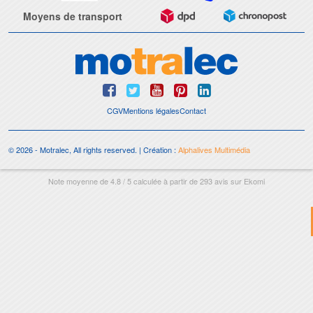
Moyens de transport
CGV
Mentions légales
Contact
© 2026 - Motralec, All rights reserved. | Création :
Alphalives Multimédia
Note moyenne de
4.8
/
5
calculée à partir de
293
avis sur
Ekomi