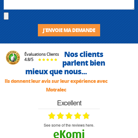
J'ENVOIE MA DEMANDE
Nos clients
Évaluations Clients
4.8
/
5
parlent bien
mieux que nous...
Ils donnent leur avis sur leur expérience avec
Motralec
Excellent
see some of the reviews here.