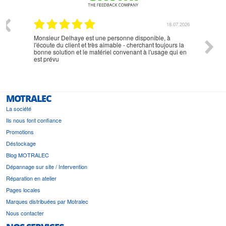
07.2026
18.07.2026
Monsieur Delhaye est une personne disponible, à
bien ri
l'écoute du client et très aimable - cherchant toujours la
bonne solution et le matériel convenant à l'usage qui en
est prévu
MOTRALEC
La société
Ils nous font confiance
Promotions
Déstockage
Blog MOTRALEC
Dépannage sur site / Intervention
Réparation en atelier
Pages locales
Marques distribuées par Motralec
Nous contacter