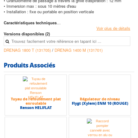
• Granulométrie de passage à travers la grille d'aspiration : 12 mm
• Immersion max : sous 10 mètres d'eau
• Installation : fixe ou portable en position verticale
Caractéristiques techniques
• Hauteur max (HMT) : 21,5 m
Voir plus de détails
• Débit max : 33 m3/h
Versions disponibles (2)
DRENAG 1800 T (131705)
/
DRENAG 1400 M (131701)
Produits Associés
Tuyau de refoulement plat
Régulateur de niveau
enroulable
Flygt (Xylem) ENM 10 (ROUGE)
Renson HELIFLAT