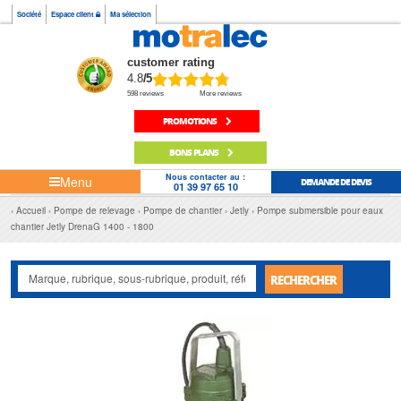
Société
Espace client
Ma sélection
customer rating
4.8
/5
598 reviews
More reviews
PROMOTIONS
BONS PLANS
Nous contacter au :
Menu
DEMANDE DE DEVIS
01 39 97 65 10
Accueil
Pompe de relevage
Pompe de chantier
Jetly
Pompe submersible pour eaux
chantier Jetly DrenaG 1400 - 1800
RECHERCHER