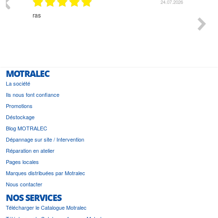
03.2026
24.07.2026
n
ras
Monsie
 géré
l'écout
le
bonne 
i a été
est pr
MOTRALEC
La société
Ils nous font confiance
Promotions
Déstockage
Blog MOTRALEC
Dépannage sur site / Intervention
Réparation en atelier
Pages locales
Marques distribuées par Motralec
Nous contacter
NOS SERVICES
Télécharger le Catalogue Motralec