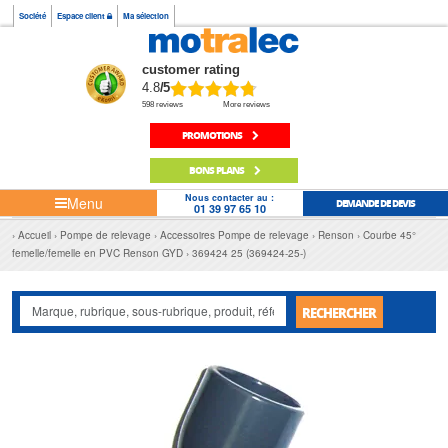
Société
Espace client
Ma sélection
customer rating
4.8
/5
598 reviews
More reviews
PROMOTIONS
BONS PLANS
Nous contacter au :
Menu
DEMANDE DE DEVIS
01 39 97 65 10
Accueil
Pompe de relevage
Accessoires Pompe de relevage
Renson
Courbe 45°
femelle/femelle en PVC Renson GYD
369424 25 (369424-25-)
RECHERCHER