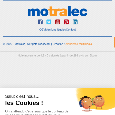
CGV
Mentions légales
Contact
© 2026 - Motralec, All rights reserved. | Création :
Alphalives Multimédia
Note moyenne de
4.8
/
5
calculée à partir de
293
avis sur
Ekomi