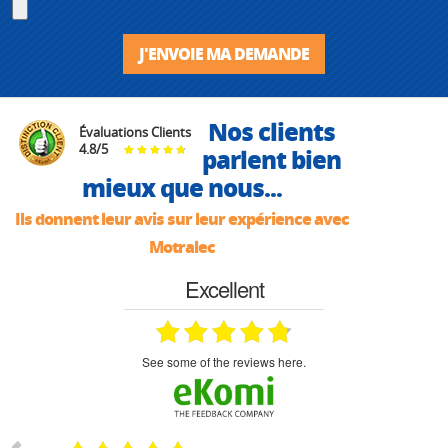
J'ENVOIE MA DEMANDE
Nos clients
Évaluations Clients
4.8
/
5
parlent bien
mieux que nous...
Ils donnent leur avis sur leur expérience avec
Motralec
Excellent
see some of the reviews here.