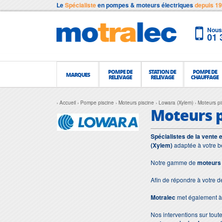
Le
Spécialiste
en pompes & moteurs électriques
depuis 1
Nous 
01 
POMPE DE
STATION DE
POMPE DE
MARQUES
RELEVAGE
RELEVAGE
CHAUFFAGE
Accueil
Pompe piscine
Moteurs piscine
Lowara (Xylem)
Moteurs p
Moteurs 
Spécialistes de la vente 
(Xylem)
adaptée à votre b
Notre gamme de
moteurs 
Afin de répondre à votre 
Motralec
met également à 
Nos interventions sur toute