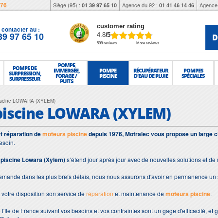
976
Siège (95) :
Agence du 92 :
Agence 
01 39 97 65 10
01 41 46 14 46
customer rating
contacter au :
39 97 65 10
D
4.8
/5
598 reviews
More reviews
POMPE
POMPE DE
IMMERGÉE,
POMPE
RÉCUPÉRATEUR
POMPES
SURPRESSION,
FORAGE /
PISCINE
D'EAU DE PLUIE
SPÉCIALES
SURPRESSEUR
PUITS
iscine LOWARA (XYLEM)
piscine LOWARA (XYLEM)
et réparation de
moteurs piscine
depuis 1976, Motralec vous propose un large c
esoin.
piscine Lowara (Xylem)
s’étend jour après jour avec de nouvelles solutions et d
demande dans les plus brefs délais, nous nous assurons d'avoir en permanence un 
votre disposition son service de
réparation
et maintenance de
moteurs piscine
.
 l'Ile de France suivant vos besoins et vos contraintes sont un gage d'efficacité, et