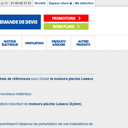
du 91 :
01 69 92 27 61
Société
Espace client
Ma sélection
PROMOTIONS
EMANDE DE DEVIS
BONS PLANS
MOTEUR
PRODUITS
AUTRES
VENTILATION
ÉLECTRIQUE
KÄRCHER
PRODUITS
hoix de références
pour choisir
la moteurs piscine Lowara
e nouveaux matériaux.
stock important de
moteurs piscine Lowara (Xylem)
.
 garantissent l'absence de perturbation de vos installations de