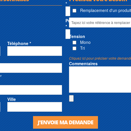
*
Remplacement d'un produit 
Prénom
*
Tension
Mono
Téléphone *
Tri
Cliquez ici pour préciser votre demand
Commentaires
er
Ville
J'ENVOIE MA DEMANDE