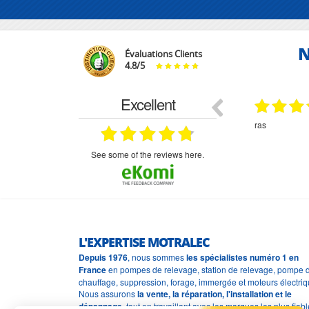
N
Évaluations Clients
4.8
/
5
Excellent
29.03.2026
29.03.2026
étitifs,
bonjour commande pompe puit malgré un
ras
mmercial,***
appel en dehors des heures d ouverture votre
commercial a géré ma demande le devis reçu
immédiatement un fois le paiement effectue la
see some of the reviews here.
commande a été valider l envoi a été un peu
long mais dans l ensemble très satisfait
L'EXPERTISE MOTRALEC
Depuis 1976
, nous sommes
les spécialistes numéro 1 en
France
en pompes de relevage, station de relevage, pompe 
chauffage, suppression, forage, immergée et moteurs électriq
Nous assurons
la vente, la réparation, l'installation et le
dépannage
, tout en travaillant avec les marques les plus fiab