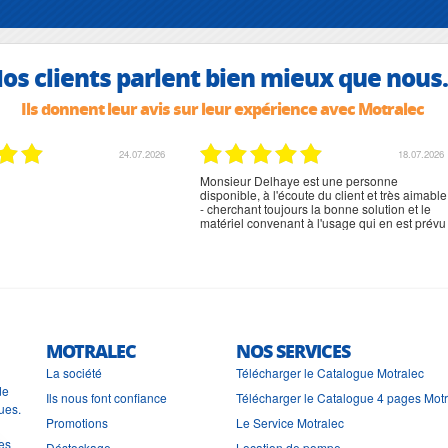
os clients parlent bien mieux que nous.
Ils donnent leur avis sur leur expérience avec Motralec
24.07.2026
18.07.2026
Monsieur Delhaye est une personne
disponible, à l'écoute du client et très aimable
- cherchant toujours la bonne solution et le
matériel convenant à l'usage qui en est prévu
MOTRALEC
NOS SERVICES
La société
Télécharger le Catalogue Motralec
de
Ils nous font confiance
Télécharger le Catalogue 4 pages Mot
ues.
Promotions
Le Service Motralec
les
Déstockage
Location de pompe