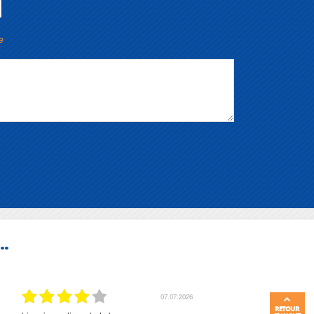
e
..
07.07.2026
RETOUR