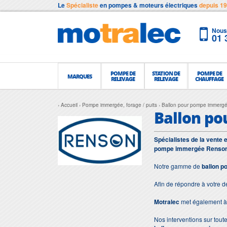
Le
Spécialiste
en pompes & moteurs électriques
depuis 1
Nous 
01 
POMPE DE
STATION DE
POMPE DE
MARQUES
RELEVAGE
RELEVAGE
CHAUFFAGE
Accueil
Pompe immergée, forage / puits
Ballon pour pompe immerg
Ballon p
Spécialistes de la vente 
pompe immergée Renso
Notre gamme de
ballon 
Afin de répondre à votre 
Motralec
met également à 
Nos interventions sur toute