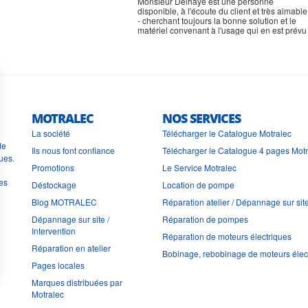
Monsieur Delhaye est une personne
disponible, à l'écoute du client et très aimable
- cherchant toujours la bonne solution et le
matériel convenant à l'usage qui en est prévu
MOTRALEC
NOS SERVICES
La société
Télécharger le Catalogue Motralec
de
Ils nous font confiance
Télécharger le Catalogue 4 pages Mot
ues.
Promotions
Le Service Motralec
les
Déstockage
Location de pompe
Blog MOTRALEC
Réparation atelier / Dépannage sur sit
Dépannage sur site /
Réparation de pompes
Intervention
Réparation de moteurs électriques
Réparation en atelier
Bobinage, rebobinage de moteurs élec
Pages locales
Marques distribuées par
Motralec