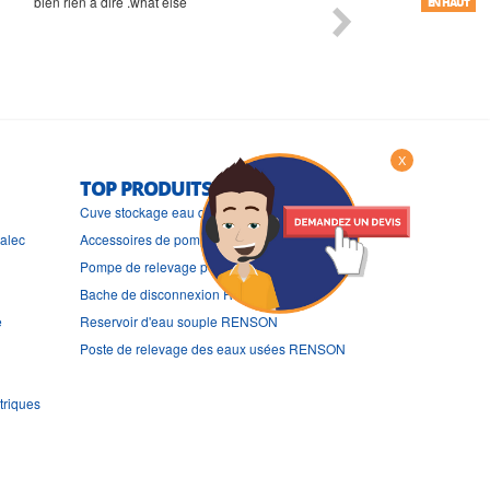
bien rien a dire .what else
RAS
EN HAUT
X
TOP PRODUITS
Cuve stockage eau de pluie RENSON
ralec
Accessoires de pompe de puits Renson
Pompe de relevage pour lisier RENSON
Bache de disconnexion RENSON
e
Reservoir d'eau souple RENSON
Poste de relevage des eaux usées RENSON
triques