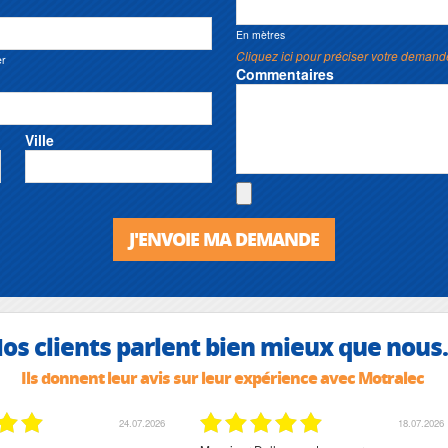
En mètres
Cliquez ici pour préciser votre demand
er
Commentaires
Ville
J'ENVOIE MA DEMANDE
os clients parlent bien mieux que nous.
Ils donnent leur avis sur leur expérience avec Motralec
24.07.2026
18.07.2026