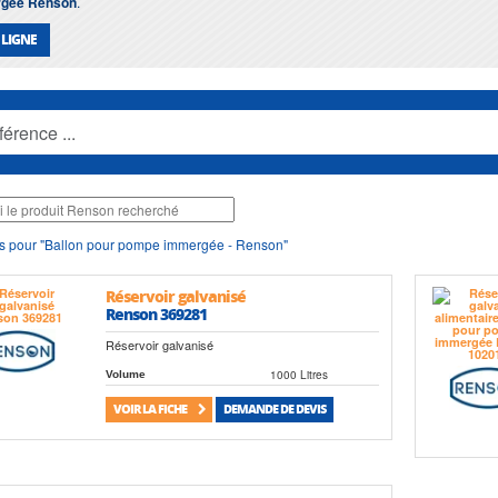
rgée Renson
.
 LIGNE
s pour "Ballon pour pompe immergée - Renson"
Réservoir galvanisé
Renson 369281
Réservoir galvanisé
1000 Litres
Volume
VOIR LA FICHE
DEMANDE DE DEVIS