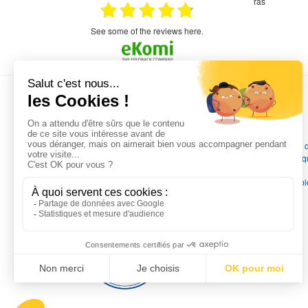
étitifs,
bonjour commande pompe puit malgré un
ras
mmercial,***
appel en dehors des heures d ouverture votre
commercial a géré ma demande le devis reçu
immédiatement un fois le paiement effectue la
see some of the reviews here.
commande a été valider l envoi a été un peu
long mais dans l ensemble très satisfait
L'EXPERTISE MOTRALEC
Depuis 1976
, nous sommes
les spécialistes numéro 1 en
France
en pompes de relevage, station de relevage, pompe 
chauffage, suppression, forage, immergée et moteurs électriq
Nous assurons
la vente, la réparation, l'installation et le
dépannage
, tout en travaillant avec les marques les plus fiab
du marché.