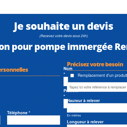
Je souhaite un devis
(Recevez votre devis sous 24h)
lon pour pompe immergée R
Précisez votre besoin
ersonnelles
Nom
*
Remplacement d'un produit 
Prénom
*
Hauteur à relever
Téléphone *
En mètres
Longueur à relever