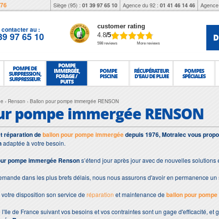
976
Siège (95) :
Agence du 92 :
Agence 
01 39 97 65 10
01 41 46 14 46
customer rating
contacter au :
39 97 65 10
D
4.8
/5
598 reviews
More reviews
POMPE
POMPE DE
IMMERGÉE,
POMPE
RÉCUPÉRATEUR
POMPES
SURPRESSION,
FORAGE /
PISCINE
D'EAU DE PLUIE
SPÉCIALES
SURPRESSEUR
PUITS
ée
Renson
Ballon pour pompe immergée RENSON
our pompe immergée RENSON
et réparation de
ballon pour pompe immergée
depuis 1976, Motralec vous propo
n
adaptée à votre besoin.
pour pompe immergée Renson
s’étend jour après jour avec de nouvelles solutions
demande dans les plus brefs délais, nous nous assurons d'avoir en permanence un 
votre disposition son service de
réparation
et maintenance de
ballon pour pomp
 l'Ile de France suivant vos besoins et vos contraintes sont un gage d'efficacité, et