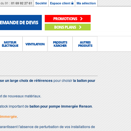
du 91 :
01 69 92 27 61
Société
Espace client
Ma sélection
PROMOTIONS
EMANDE DE DEVIS
BONS PLANS
MOTEUR
PRODUITS
AUTRES
VENTILATION
ÉLECTRIQUE
KÄRCHER
PRODUITS
se un large choix de références
pour choisir
la ballon pour
 et de nouveaux matériaux.
stock important de
ballon pour pompe immergée Renson
.
e immergée
.
 garantissent l'absence de perturbation de vos installations de