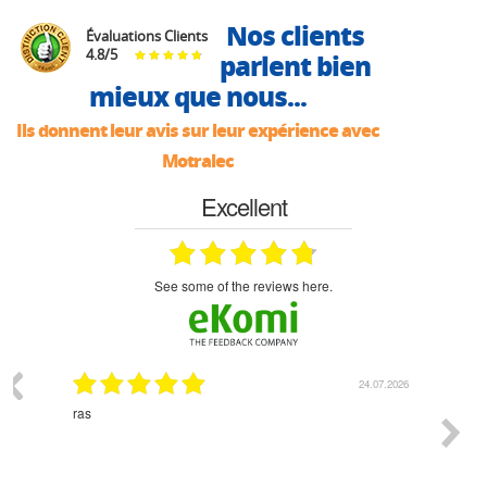
Nos clients
Évaluations Clients
4.8
/
5
parlent bien
mieux que nous...
Ils donnent leur avis sur leur expérience avec
Motralec
Excellent
see some of the reviews here.
03.2026
24.07.2026
n
ras
Monsie
 géré
l'écout
le
bonne 
i a été
est pr