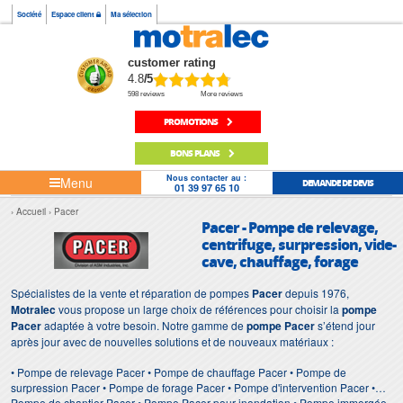
Société
Espace client
Ma sélection
customer rating
4.8
/5
598 reviews
More reviews
PROMOTIONS
BONS PLANS
Nous contacter au :
Menu
DEMANDE DE DEVIS
01 39 97 65 10
Accueil
Pacer
Pacer - Pompe de relevage,
centrifuge, surpression, vide-
cave, chauffage, forage
Spécialistes de la vente et réparation de pompes
Pacer
depuis 1976,
Motralec
vous propose un large choix de références pour choisir la
pompe
Pacer
adaptée à votre besoin. Notre gamme de
pompe Pacer
s’étend jour
après jour avec de nouvelles solutions et de nouveaux matériaux :
• Pompe de relevage Pacer • Pompe de chauffage Pacer • Pompe de
surpression Pacer • Pompe de forage Pacer • Pompe d'intervention Pacer •
Pompe de chantier Pacer • Pompe Pacer pour inondation • Pompe immergée