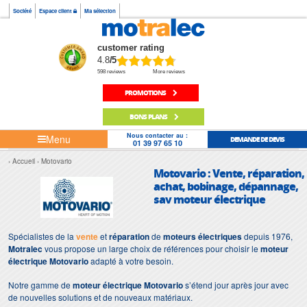
Société
Espace client
Ma sélection
customer rating
4.8
/5
598 reviews
More reviews
PROMOTIONS
BONS PLANS
Nous contacter au :
Menu
DEMANDE DE DEVIS
01 39 97 65 10
Accueil
Motovario
Motovario : Vente, réparation,
achat, bobinage, dépannage,
sav moteur électrique
Spécialistes de la
vente
et
réparation
de
moteurs électriques
depuis 1976,
Motralec
vous propose un large choix de références pour choisir le
moteur
électrique Motovario
adapté à votre besoin.
Notre gamme de
moteur électrique Motovario
s’étend jour après jour avec
de nouvelles solutions et de nouveaux matériaux.