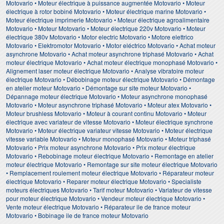
Motovario • Moteur électrique à puissance augmentée Motovario • Moteur
électrique à rotor bobiné Motovario • Moteur électrique marine Motovario •
Moteur électrique imprimerie Motovario • Moteur électrique agroalimentaire
Motovario • Moteur Motovario • Moteur électrique 220v Motovario • Moteur
électrique 380v Motovario • Motor electric Motovario • Motore elettrico
Motovario • Elektromotor Motovario • Motor eléctrico Motovario • Achat moteur
asynchrone Motovario • Achat moteur asynchrone triphasé Motovario • Achat
moteur électrique Motovario • Achat moteur électrique monophasé Motovario •
Alignement laser moteur électrique Motovario • Analyse vibratoire moteur
électrique Motovario • Débobinage moteur électrique Motovario • Démontage
en atelier moteur Motovario • Démontage sur site moteur Motovario •
Dépannage moteur électrique Motovario • Moteur asynchrone monophasé
Motovario • Moteur asynchrone triphasé Motovario • Moteur atex Motovario •
Moteur brushless Motovario • Moteur à courant continu Motovario • Moteur
électrique avec variateur de vitesse Motovario • Moteur électrique synchrone
Motovario • Moteur électrique variateur vitesse Motovario • Moteur électrique
vitesse variable Motovario • Moteur monophasé Motovario • Moteur triphasé
Motovario • Prix moteur asynchrone Motovario • Prix moteur électrique
Motovario • Rebobinage moteur électrique Motovario • Remontage en atelier
moteur électrique Motovario • Remontage sur site moteur électrique Motovario
• Remplacement roulement moteur électrique Motovario • Réparateur moteur
électrique Motovario • Reparer moteur électrique Motovario • Specialiste
moteurs électriques Motovario • Tarif moteur Motovario • Variateur de vitesse
pour moteur électrique Motovario • Vendeur moteur électrique Motovario •
Vente moteur électrique Motovario • Réparateur ile de france moteur
Motovario • Bobinage ile de france moteur Motovario