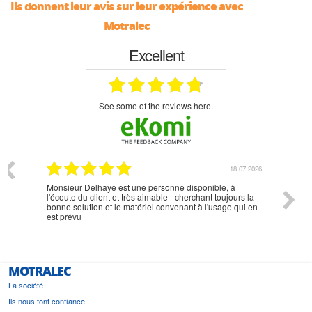
Ils donnent leur avis sur leur expérience avec
Motralec
Excellent
see some of the reviews here.
07.2026
18.07.2026
Monsieur Delhaye est une personne disponible, à
bien ri
l'écoute du client et très aimable - cherchant toujours la
bonne solution et le matériel convenant à l'usage qui en
est prévu
MOTRALEC
La société
Ils nous font confiance