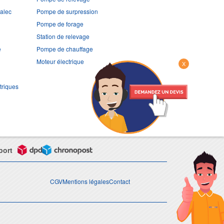
ralec
Pompe de surpression
Pompe de forage
Station de relevage
e
Pompe de chauffage
Moteur électrique
X
triques
port
CGV
Mentions légales
Contact