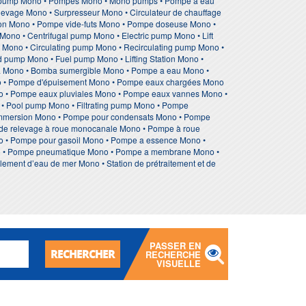
 pump Mono • Pompes Mono • Mono pumps • Pompe à eau
levage Mono • Surpresseur Mono • Circulateur de chauffage
ion Mono • Pompe vide-futs Mono • Pompe doseuse Mono •
no • Centrifugal pump Mono • Electric pump Mono • Lift
ono • Circulating pump Mono • Recirculating pump Mono •
 pump Mono • Fuel pump Mono • Lifting Station Mono •
 Mono • Bomba sumergible Mono • Pompe a eau Mono •
o • Pompe d'épuisement Mono • Pompe eaux chargées Mono
o • Pompe eaux pluviales Mono • Pompe eaux vannes Mono •
 • Pool pump Mono • Filtrating pump Mono • Pompe
 immersion Mono • Pompe pour condensats Mono • Pompe
de relevage à roue monocanale Mono • Pompe à roue
no • Pompe pour gasoil Mono • Pompe a essence Mono •
no • Pompe pneumatique Mono • Pompe a membrane Mono •
lement d’eau de mer Mono • Station de prétraitement et de
PASSER EN
RECHERCHER
RECHERCHE
VISUELLE