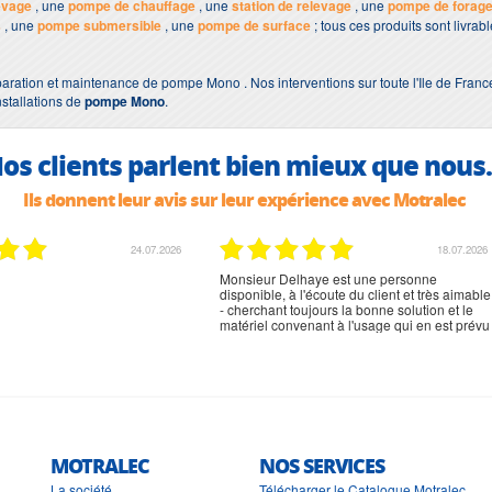
evage
, une
pompe de chauffage
, une
station de relevage
, une
pompe de forag
s
, une
pompe submersible
, une
pompe de surface
; tous ces produits sont livra
paration et maintenance de pompe Mono . Nos interventions sur toute l'Ile de Franc
nstallations de
pompe Mono
.
os clients parlent bien mieux que nous.
Ils donnent leur avis sur leur expérience avec Motralec
24.07.2026
18.07.2026
Monsieur Delhaye est une personne
disponible, à l'écoute du client et très aimable
- cherchant toujours la bonne solution et le
matériel convenant à l'usage qui en est prévu
MOTRALEC
NOS SERVICES
La société
Télécharger le Catalogue Motralec