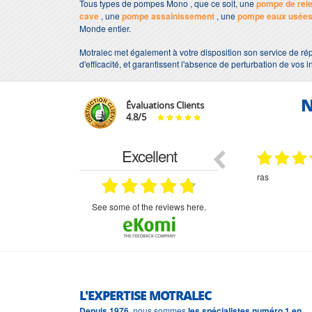
Tous types de pompes Mono , que ce soit, une
pompe de rel
cave
, une
pompe assainissement
, une
pompe eaux usée
Monde entier.
Motralec met également à votre disposition son service de ré
d'efficacité, et garantissent l'absence de perturbation de vos i
N
Évaluations Clients
4.8
/
5
Excellent
29.03.2026
29.03.2026
étitifs,
bonjour commande pompe puit malgré un
ras
mmercial,***
appel en dehors des heures d ouverture votre
commercial a géré ma demande le devis reçu
immédiatement un fois le paiement effectue la
see some of the reviews here.
commande a été valider l envoi a été un peu
long mais dans l ensemble très satisfait
L'EXPERTISE MOTRALEC
Depuis 1976
, nous sommes
les spécialistes numéro 1 en