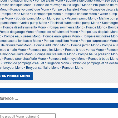
 pour inondation Mono • Pompe à eau Mono • Submersible pump Mono • Sewage
fosse septique Mono • Pompe de relevage tout a l'egout Mono • Prix pompe de re
Mono • Pompe volumetrique Mono • Pompe de transfert Mono • Pompe de circulat
• Pompe à vide Mono • Electropompe Mono • Pompe a chaleur Mono • Water pump Mo
ump Mono • Booster pump Mono • Mono pump • Vacuum pump Mono • Marine pump M
t pump Mono • Vortex pump Mono • Electrical submersible pump Mono • Submerged
 • Pompa di sollevamento Mono • Pompa sommersa Mono • Pompa Mono • Bomba
 Pompe de garage Mono • Pompe de refoulement Mono • Pompe eau de pluie Mon
no • Pompe eaux usées Mono • Pompe eaux grises Mono • Pompe eaux noires Mon
Pompe aspiration basse Mono • Pompe serpillière Mono • Pompe surpresseur Mono
e de refoulement Mono • Pompe adduction Mono • Pompe jardin Mono • Pompe a
mpe a main Mono • Pompe à palettes Mono • Pompe à roue vortex Mono • Pompe 
pe monocellulaire Mono • Pompe multicellulaire Mono • Pompe haute pression Mo
o • Pompe pour chaufferie Mono • Pompe à rotor noyé Mono • Pompe à boue Mo
 Station de pompage d’eau et d’irrigation Mono • Station de pompage et de dessa
Sanibroyeur Mono • Broyeur sanitaire Mono • Pumpen Mono
UR UN PRODUIT MONO