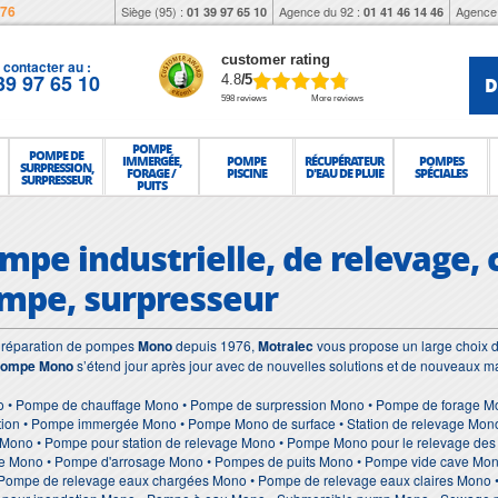
976
Siège (95) :
Agence du 92 :
Agence 
01 39 97 65 10
01 41 46 14 46
customer rating
contacter au :
39 97 65 10
D
4.8
/5
598 reviews
More reviews
POMPE
POMPE DE
IMMERGÉE,
POMPE
RÉCUPÉRATEUR
POMPES
SURPRESSION,
FORAGE /
PISCINE
D'EAU DE PLUIE
SPÉCIALES
SURPRESSEUR
PUITS
mpe industrielle, de relevage, 
mpe, surpresseur
et réparation de pompes
Mono
depuis 1976,
Motralec
vous propose un large choix d
pompe Mono
s’étend jour après jour avec de nouvelles solutions et de nouveaux ma
 • Pompe de chauffage Mono • Pompe de surpression Mono • Pompe de forage Mon
on • Pompe immergée Mono • Pompe Mono de surface • Station de relevage Mono 
 Mono • Pompe pour station de relevage Mono • Pompe Mono pour le relevage de
uie Mono • Pompe d'arrosage Mono • Pompes de puits Mono • Pompe vide cave Mo
Pompe de relevage eaux chargées Mono • Pompe de relevage eaux claires Mono 