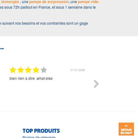
e immergée
, une
pompe de surpression
, une
pompe vide-
bles sous 72h partout en France, et sous 1 semaine dans le
e suivant vos besoins et vos contraintes sont un gage
..
07.07.2026
bien rien a dire .what else
RAS
TOP PRODUITS
RETOUR
EN HAUT
Pompe de relevage