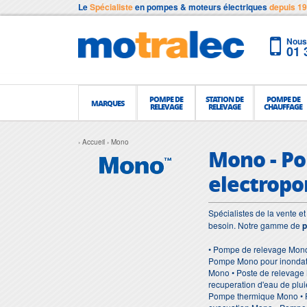
Le
Spécialiste
en pompes & moteurs électriques
depuis 1
Nous 
01 
POMPE DE
STATION DE
POMPE DE
MARQUES
RELEVAGE
RELEVAGE
CHAUFFAGE
Accueil
Mono
Mono - Po
electropo
Spécialistes de la vente 
besoin. Notre gamme de
• Pompe de relevage Mono
Pompe Mono pour inondati
Mono • Poste de relevage
recuperation d'eau de pl
Pompe thermique Mono • 