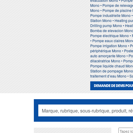
evacuation Mono • Pompe
Mono • Pompe de relevage 
Mono • Pompe de piscine 
Pompe industrielle Mono 
Station Mono • Heating p
Drilling pump Mono • Hea
Bomba de elevacion Mono
Pompe électrique Mono •
• Pompe eaux claires Mo
Pompe irrigation Mono • 
périphérique Mono • Post
auto amorçante Mono • Po
dilacératrice Mono • Pom
Pompe liquide chaud Mon
Station de pompage Mono •
traitement d’eau Mono • 
DEMANDE DE DEVIS PO