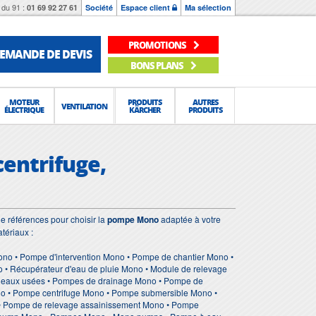
du 91 :
01 69 92 27 61
Société
Espace client
Ma sélection
PROMOTIONS
EMANDE DE DEVIS
BONS PLANS
MOTEUR
PRODUITS
AUTRES
VENTILATION
ÉLECTRIQUE
KÄRCHER
PRODUITS
centrifuge,
e références pour choisir la
pompe Mono
adaptée à votre
tériaux :
o • Pompe d'intervention Mono • Pompe de chantier Mono •
• Récupérateur d'eau de pluie Mono • Module de relevage
s eaux usées • Pompes de drainage Mono • Pompe de
no • Pompe centrifuge Mono • Pompe submersible Mono •
• Pompe de relevage assainissement Mono • Pompe