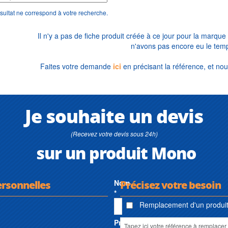
sultat ne correspond à votre recherche.
Il n'y a pas de fiche produit créée à ce jour pour la marque
n'avons pas encore eu le temp
Faites votre demande
ici
en précisant la référence, et nou
Je souhaite un devis
(Recevez votre devis sous 24h)
sur un produit Mono
ersonnelles
Nom
Précisez votre besoin
*
Remplacement d'un produit 
Prénom