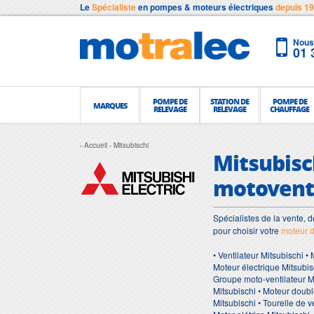
Le
Spécialiste
en pompes & moteurs électriques
depuis 1
Nous 
01 
POMPE DE
STATION DE
POMPE DE
MARQUES
RELEVAGE
RELEVAGE
CHAUFFAGE
Accueil
Mitsubischi
Mitsubisch
motoventi
Spécialistes de la vente, d
pour choisir votre
moteur d
• Ventilateur Mitsubischi •
Moteur électrique Mitsubis
Groupe moto-ventilateur Mit
Mitsubischi • Moteur double
Mitsubischi • Tourelle de v