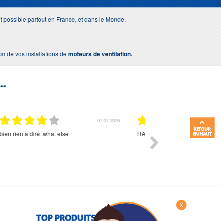
nt possible partout en France, et dans le Monde.
ion de vos installations de
moteurs de ventilation.
..
01.07.2026
RETOUR
Commande et délais parfait
Très bon suivi et très bon
EN HAUT
X
TOP PRODUITS