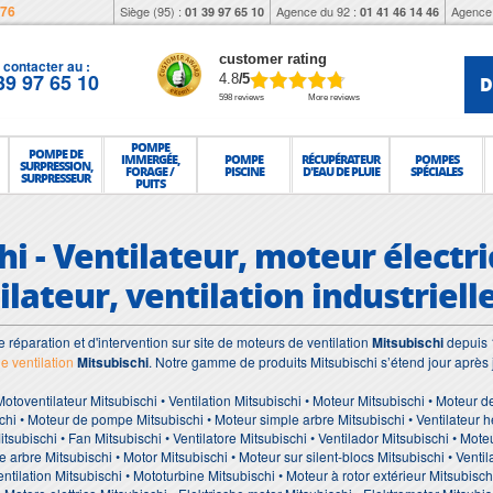
976
Siège (95) :
Agence du 92 :
Agence 
01 39 97 65 10
01 41 46 14 46
customer rating
contacter au :
39 97 65 10
D
4.8
/5
598 reviews
More reviews
POMPE
POMPE DE
IMMERGÉE,
POMPE
RÉCUPÉRATEUR
POMPES
SURPRESSION,
FORAGE /
PISCINE
D'EAU DE PLUIE
SPÉCIALES
SURPRESSEUR
PUITS
i - Ventilateur, moteur électri
lateur, ventilation industriell
e réparation et d'intervention sur site de moteurs de ventilation
Mitsubischi
depuis 
e ventilation
Mitsubischi
. Notre gamme de produits Mitsubischi s’étend jour après
 Motoventilateur Mitsubischi • Ventilation Mitsubischi • Moteur Mitsubischi • Moteur d
chi • Moteur de pompe Mitsubischi • Moteur simple arbre Mitsubischi • Ventilateur h
subischi • Fan Mitsubischi • Ventilatore Mitsubischi • Ventilador Mitsubischi • Moteu
 arbre Mitsubischi • Motor Mitsubischi • Moteur sur silent-blocs Mitsubischi • Ventil
entilation Mitsubischi • Mototurbine Mitsubischi • Moteur à rotor extérieur Mitsubisch