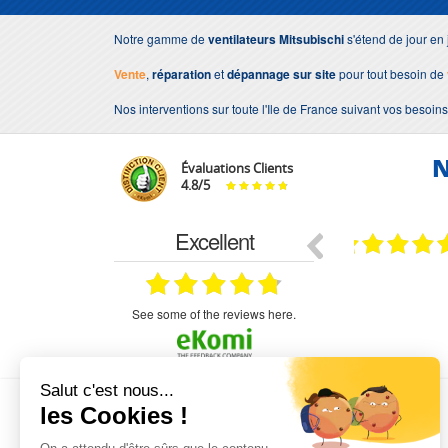
Notre gamme de
ventilateurs
Mitsubischi
s'étend de jour en 
Vente
,
réparation
et
dépannage sur site
pour tout besoin de
Nos interventions sur toute l'Ile de France suivant vos besoins
N
Évaluations Clients
4.8
/
5
Excellent
18.07.2026
07.07.2026
ne
bien rien a dire .what else
RAS
très aimable
on et le
n est prévu
see some of the reviews here.
L'EXPERTISE MOTRALEC