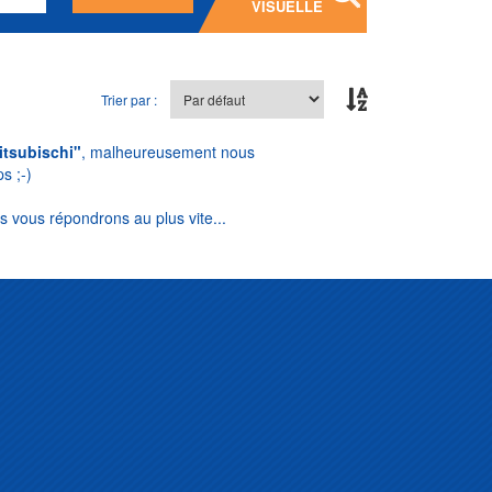
VISUELLE
Trier par :
itsubischi"
, malheureusement nous
s ;-)
s vous répondrons au plus vite...