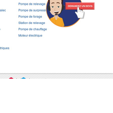
Pompe de relevage
ralec
Pompe de surpression
Pompe de forage
Station de relevage
e
Pompe de chauffage
Moteur électrique
triques
port
CGV
Mentions légales
Contact