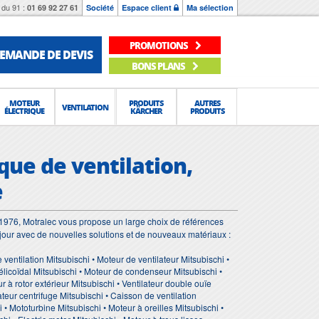
du 91 :
01 69 92 27 61
Société
Espace client
Ma sélection
PROMOTIONS
EMANDE DE DEVIS
BONS PLANS
MOTEUR
PRODUITS
AUTRES
VENTILATION
ÉLECTRIQUE
KÄRCHER
PRODUITS
que de ventilation,
e
1976, Motralec vous propose un large choix de références
 jour avec de nouvelles solutions et de nouveaux matériaux :
e ventilation Mitsubischi • Moteur de ventilateur Mitsubischi •
élicoïdal Mitsubischi • Moteur de condenseur Mitsubischi •
r à rotor extérieur Mitsubischi • Ventilateur double ouïe
ateur centrifuge Mitsubischi • Caisson de ventilation
i • Mototurbine Mitsubischi • Moteur à oreilles Mitsubischi •