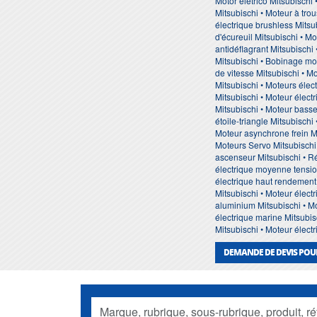
Motor elétrico Mitsubischi 
Mitsubischi • Moteur à tro
électrique brushless Mitsu
d'écureuil Mitsubischi • Mo
antidéflagrant Mitsubischi
Mitsubischi • Bobinage mot
de vitesse Mitsubischi • M
Mitsubischi • Moteurs élect
Mitsubischi • Moteur élect
Mitsubischi • Moteur basse
étoile-triangle Mitsubischi
Moteur asynchrone frein Mi
Moteurs Servo Mitsubischi
ascenseur Mitsubischi • Ré
électrique moyenne tension
électrique haut rendement 
Mitsubischi • Moteur électr
aluminium Mitsubischi • Mo
électrique marine Mitsubis
Mitsubischi • Moteur électr
DEMANDE DE DEVIS POUR