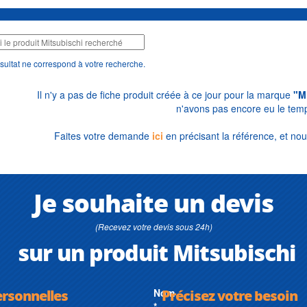
sultat ne correspond à votre recherche.
Il n'y a pas de fiche produit créée à ce jour pour la marque
"M
n'avons pas encore eu le temp
Faites votre demande
ici
en précisant la référence, et nou
Je souhaite un devis
(Recevez votre devis sous 24h)
sur un produit Mitsubischi
ersonnelles
Nom
Précisez votre besoin
*