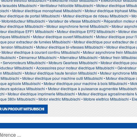
• Motore elettrico Mitsubischi • Elektrische motor Mitsubischi • Elektromotor Mitsubisc
us taraudés Mitsubischi • Ventilateur hélicoïde Mitsubischi • Moteur électrique Mits
bischi • Moteur électrique monophasé Mitsubischi • Moteur électrique triphasé Mitsub
teur électrique de portail Mitsubischi • Moteur électrique de rideau Mitsubischi • Mo
 • Motoréducteur Mitsubischi • Variateur de vitesse Mitsubischi • Réparation moteur
eur électrique Mitsubischi • Moteur asynchrone fermé Mitsubischi • Moteur asynchro
oteur électrique EFF1 Mitsubischi • Moteur électrique EFF2 Mitsubischi • Moteur él
riques Mitsubischi • Moteur électrique ouvert Mitsubischi • Moteur électrique pour l'
rique pour extracteur de fumées Mitsubischi • Moteur électrique pour extracteur de c
 tension Mitsubischi • Moteur électrique bi-vitesses Mitsubischi • Moteur électrique
 • Moteur électrique à courant continu Mitsubischi • Moteur asynchrone frein Mitsubi
tsubischi • Démarreur Mitsubischi • Alternateur Mitsubischi • Moteur frein Mitsubi
 • Servomoteurs Mitsubischi • Moteurs Gearless Mitsubischi • Moteur électrique po
ducteur Mitsubischi • Accessoires pour moteur électrique Mitsubischi • Générateur 
 Mitsubischi • Moteur électrique haute tension Mitsubischi • Moteur synchrone Mits
Mitsubischi • Moteur électrique pour machine outil Mitsubischi • Moteur électriqu
ique agricole Mitsubischi • Moteur électrique pour machine à bois Mitsubischi • Mote
teurs spéciaux Mitsubischi • Moteur électrique à puissance augmentée Mitsubischi 
chi • Moteur électrique imprimerie Mitsubischi • Moteur électrique agroalimentaire 
ique 380v Mitsubischi • Motor electric Mitsubischi • Motore elettrico Mitsubischi • El
 UN PRODUIT MITSUBISCHI