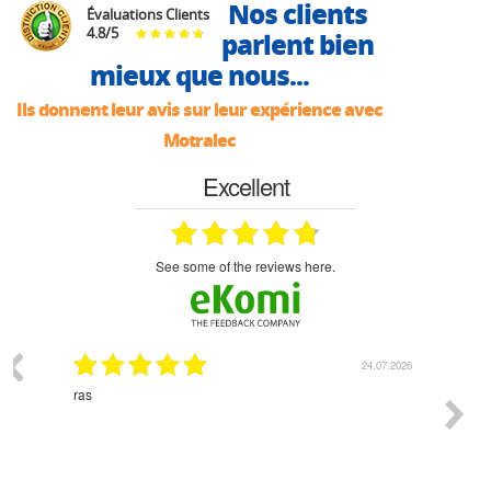
Nos clients
Évaluations Clients
4.8
/
5
parlent bien
mieux que nous...
Ils donnent leur avis sur leur expérience avec
Motralec
Excellent
see some of the reviews here.
07.2026
18.07.2026
Monsieur Delhaye est une personne disponible, à
bien ri
l'écoute du client et très aimable - cherchant toujours la
bonne solution et le matériel convenant à l'usage qui en
est prévu