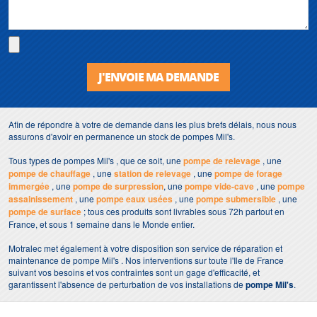
J'ENVOIE MA DEMANDE
Afin de répondre à votre de demande dans les plus brefs délais, nous nous
assurons d'avoir en permanence un stock de pompes Mil's.
Tous types de pompes Mil's , que ce soit, une
pompe de relevage
, une
pompe de chauffage
, une
station de relevage
, une
pompe de forage
immergée
, une
pompe de surpression
, une
pompe vide-cave
, une
pompe
assainissement
, une
pompe eaux usées
, une
pompe submersible
, une
pompe de surface
; tous ces produits sont livrables sous 72h partout en
France, et sous 1 semaine dans le Monde entier.
Motralec met également à votre disposition son service de réparation et
maintenance de pompe Mil's . Nos interventions sur toute l'Ile de France
suivant vos besoins et vos contraintes sont un gage d'efficacité, et
garantissent l'absence de perturbation de vos installations de
pompe Mil's
.