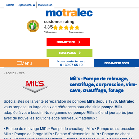
Société
Espace client
Ma sélection
customer rating
4.8
/5
598 reviews
More reviews
PROMOTIONS
BONS PLANS
Nous contacter au :
Menu
DEMANDE DE DEVIS
01 39 97 65 10
Accueil
Mil's
Mil's - Pompe de relevage,
centrifuge, surpression, vide-
cave, chauffage, forage
Spécialistes de la vente et réparation de pompes
Mil's
depuis 1976,
Motralec
vous propose un large choix de références pour choisir la
pompe Mil's
adaptée à votre besoin. Notre gamme de
pompe Mil's
s’étend jour après jour
avec de nouvelles solutions et de nouveaux matériaux :
• Pompe de relevage Mil's • Pompe de chauffage Mil's • Pompe de surpression
Mil's • Pompe de forage Mil's • Pompe d'intervention Mil's • Pompe de chantier
Mil's • Pompe Mil's pour inondation • Pompe immergée Mil's • Pompe Mil's de